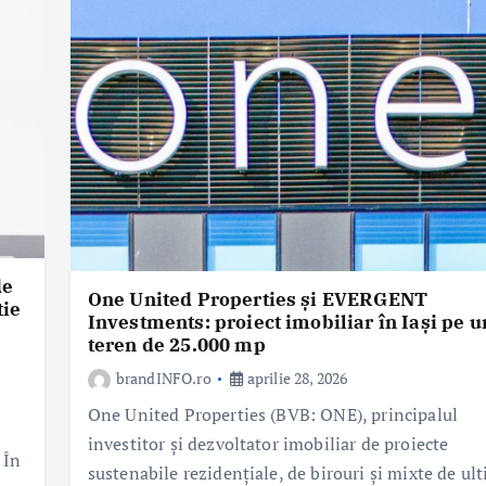
de
One United Properties și EVERGENT
tie
Investments: proiect imobiliar în Iași pe u
teren de 25.000 mp
brandINFO.ro
aprilie 28, 2026
One United Properties (BVB: ONE), principalul
investitor și dezvoltator imobiliar de proiecte
 În
sustenabile rezidențiale, de birouri și mixte de ul