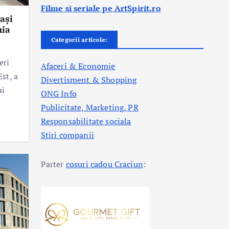
Filme si seriale pe ArtSpirit.ro
ași
nia
Categorii articole:
eri
Afaceri & Economie
Est, a
Divertisment & Shopping
ai
ONG Info
Publicitate, Marketing, PR
Responsabilitate sociala
Stiri companii
Parter
cosuri cadou Craciun
: