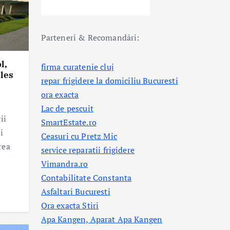
Parteneri & Recomandări:
l,
firma curatenie cluj
les
repar frigidere la domiciliu Bucuresti
ora exacta
Lac de pescuit
ii
SmartEstate.ro
i
Ceasuri cu Pretz Mic
rea
service reparatii frigidere
Vimandra.ro
Contabilitate Constanta
Asfaltari Bucuresti
Ora exacta Stiri
Apa Kangen, Aparat Apa Kangen