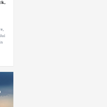
ck,
re,
lui
în