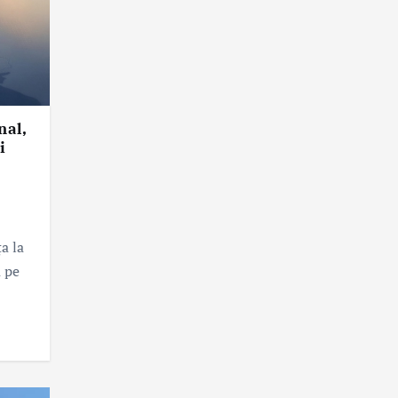
nal,
i
n
a la
a pe