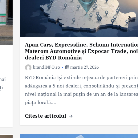
Apan Cars, Expressline, Schunn Internatio
Materom Automotive și Expocar Trade, noi
dealeri BYD România
brandINFO.ro
martie 27, 2026
BYD România își extinde rețeaua de parteneri pri
mai
adăugarea a 5 noi dealeri, consolidându-și prezenț
ți
nivel național la mai puțin de un an de la lansare
ă
piața locală.…
Citeste articolul