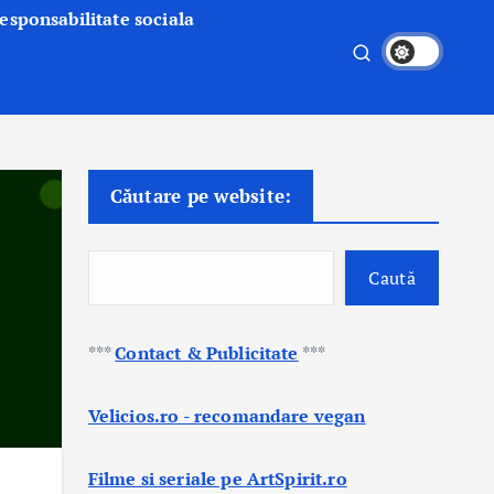
esponsabilitate sociala
Căutare pe website:
Caută
***
Contact & Publicitate
***
Velicios.ro - recomandare vegan
Filme si seriale pe ArtSpirit.ro