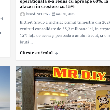
operațională s-a redus cu aproape 60%, la
afaceri în creștere cu 15%
brandINFO.ro
mai 30, 2026
ri
Bittnet Group a încheiat primul trimestru din 202
venituri consolidate de 53,2 milioane lei, în creșt
e
15% față de aceeași perioadă a anului trecut, și o 
brută…
Citeste articolul