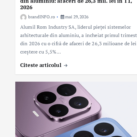
din aluminiu: afaceri de 26,3 mil. lei în T1,
2026
brandINFO.ro
mai 29, 2026
Alumil Rom Industry SA, liderul pieței sistemelor
arhitecturale din aluminiu, a încheiat primul trimes
din 2026 cu o cifră de afaceri de 26,3 milioane de lei
creștere cu 5,5%…
Citeste articolul