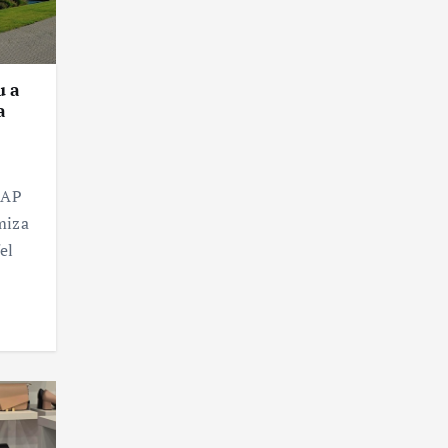
u a
a
SAP
miza
el