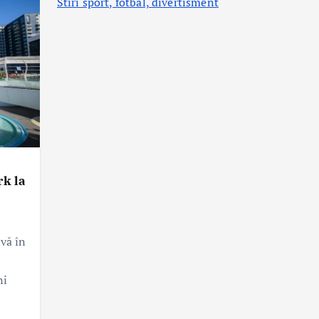
Stiri sport, fotbal,
divertisment
rk la
vă în
ni