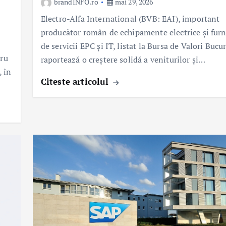
brandINFO.ro
mai 29, 2026
Electro-Alfa International (BVB: EAI), important
producător român de echipamente electrice și furn
de servicii EPC și IT, listat la Bursa de Valori Bucur
tru
raportează o creștere solidă a veniturilor și…
, în
Citeste articolul