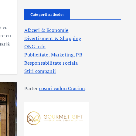
Categorii articole:
6 cu
Afaceri & Economie
ere cu
Divertisment & Shopping
marjă
ONG Info
Publicitate, Marketing, PR
Responsabilitate sociala
Stiri companii
Parter
cosuri cadou Craciun
: