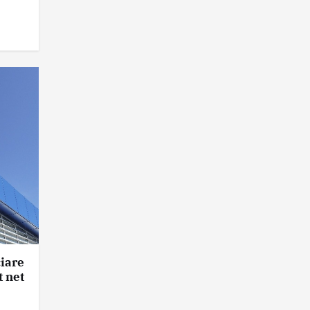
ciare
t net