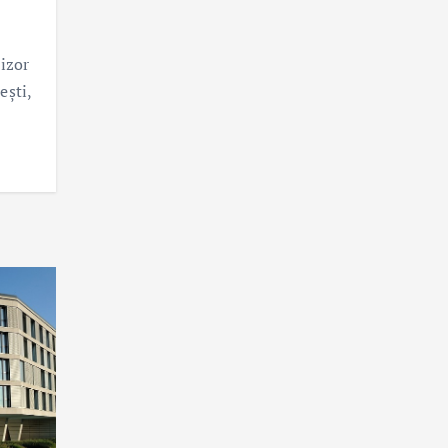
izor
ești,