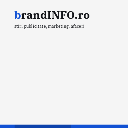
S
brandINFO.ro
k
i
stiri publicitate, marketing, afaceri
p
t
o
c
o
n
t
e
n
t