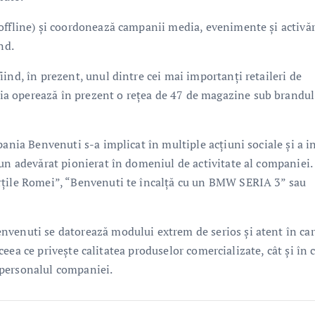
offline) și coordonează campanii media, evenimente și activăr
nd.
ind, în prezent, unul dintre cei mai importanți retaileri de
a operează în prezent o rețea de 47 de magazine sub brandul
ania Benvenuti s-a implicat în multiple acțiuni sociale și a in
 un adevărat pionierat în domeniul de activitate al companiei.
rțile Romei”, “Benvenuti te încalță cu un BMW SERIA 3” sau
nvenuti se datorează modului extrem de serios și atent în ca
n ceea ce privește calitatea produselor comercializate, cât și în 
g personalul companiei.