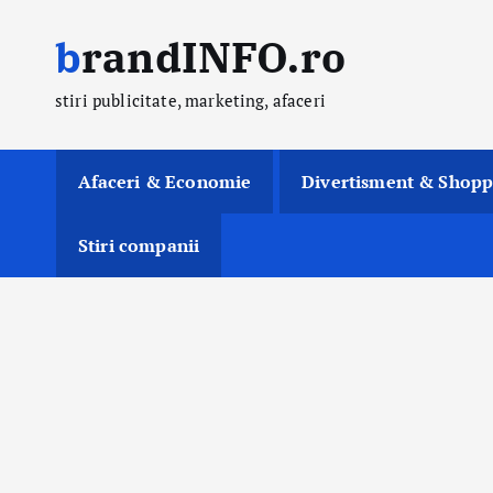
S
brandINFO.ro
k
i
stiri publicitate, marketing, afaceri
p
t
o
Afaceri & Economie
Divertisment & Shopp
c
o
Stiri companii
n
t
e
n
t