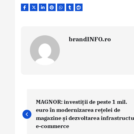
brandINFO.ro
N
a
MAGNOR: investiții de peste 1 mil.
v
euro în modernizarea rețelei de
i
magazine și dezvoltarea infrastructu
g
e-commerce
a