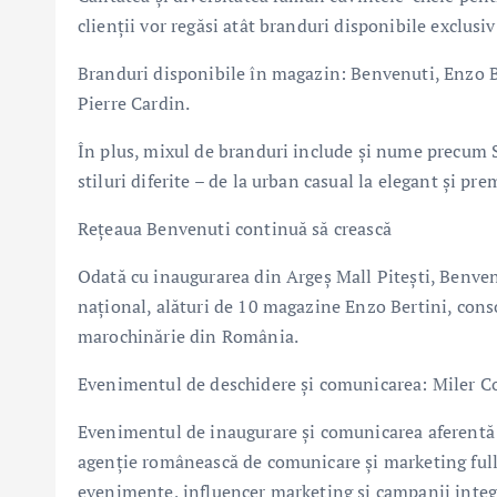
clienții vor regăsi atât branduri disponibile exclusi
Branduri disponibile în magazin: Benvenuti, Enzo Be
Pierre Cardin.
În plus, mixul de branduri include și nume precum 
stiluri diferite – de la urban casual la elegant și pr
Rețeaua Benvenuti continuă să crească
Odată cu inaugurarea din Argeș Mall Pitești, Benven
național, alături de 10 magazine Enzo Bertini, conso
marochinărie din România.
Evenimentul de deschidere și comunicarea: Miler
Evenimentul de inaugurare și comunicarea aferentă d
agenție românească de comunicare și marketing full-
evenimente, influencer marketing și campanii integ