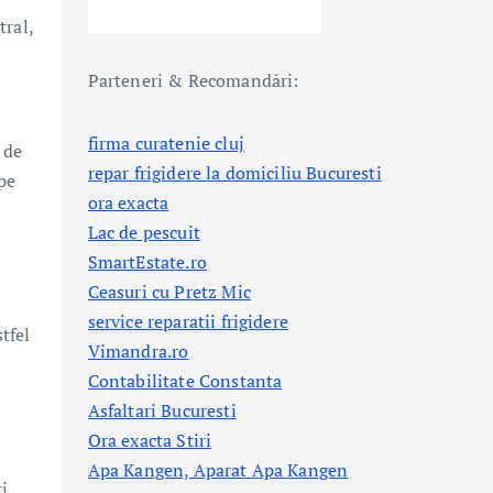
tral,
Parteneri & Recomandări:
firma curatenie cluj
 de
repar frigidere la domiciliu Bucuresti
pe
ora exacta
Lac de pescuit
SmartEstate.ro
Ceasuri cu Pretz Mic
service reparatii frigidere
tfel
Vimandra.ro
Contabilitate Constanta
Asfaltari Bucuresti
Ora exacta Stiri
Apa Kangen, Aparat Apa Kangen
i,