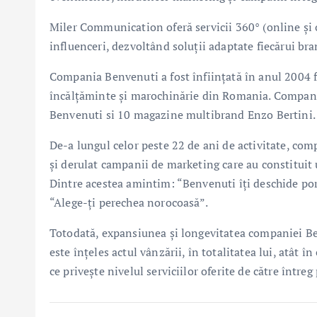
Miler Communication oferă servicii 360° (online și 
influenceri, dezvoltând soluții adaptate fiecărui bra
Compania Benvenuti a fost înființată în anul 2004 fi
încălțăminte și marochinărie din Romania. Compani
Benvenuti si 10 magazine multibrand Enzo Bertini.
De-a lungul celor peste 22 de ani de activitate, comp
și derulat campanii de marketing care au constituit
Dintre acestea amintim: “Benvenuti îți deschide po
“Alege-ți perechea norocoasă”.
Totodată, expansiunea și longevitatea companiei Be
este înțeles actul vânzării, în totalitatea lui, atât î
ce privește nivelul serviciilor oferite de către între