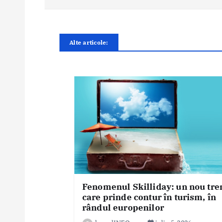
r
e
î
Alte articole:
n
a
r
t
i
c
o
l
e
Fenomenul Skilliday: un nou tre
care prinde contur în turism, în
rândul europenilor