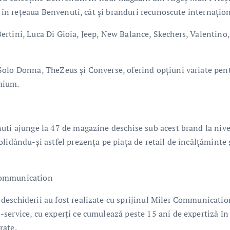
v în rețeaua Benvenuti, cât și branduri recunoscute internațion
rtini, Luca Di Gioia, Jeep, New Balance, Skechers, Valentino,
Solo Donna, TheZeus și Converse, oferind opțiuni variate pen
emium.
uti ajunge la 47 de magazine deschise sub acest brand la nive
lidându-și astfel prezența pe piața de retail de încălțăminte 
 Communication
eschiderii au fost realizate cu sprijinul Miler Communicatio
service, cu experți ce cumulează peste 15 ani de expertiză în
rate.