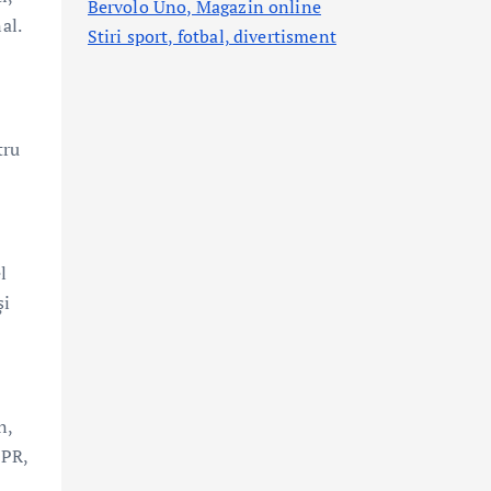
Bervolo Uno, Magazin online
al.
Stiri sport, fotbal,
divertisment
tru
l
și
n,
 PR,