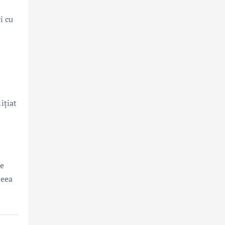
i cu
ițiat
re
ceea