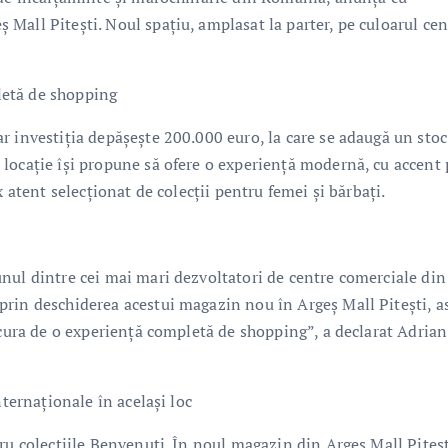
all Pitești. Noul spațiu, amplasat la parter, pe culoarul cen
letă de shopping
r investiția depășește 200.000 euro, la care se adaugă un stoc
locație își propune să ofere o experiență modernă, cu accent 
x atent selecționat de colecții pentru femei și bărbați.
nul dintre cei mai mari dezvoltatori de centre comerciale din
rin deschiderea acestui magazin nou în Argeş Mall Piteşti, as
ucura de o experiență completă de shopping”, a declarat Adrian
nternaționale în același loc
ru colecțiile Benvenuti. În noul magazin din Argeș Mall Piteșt