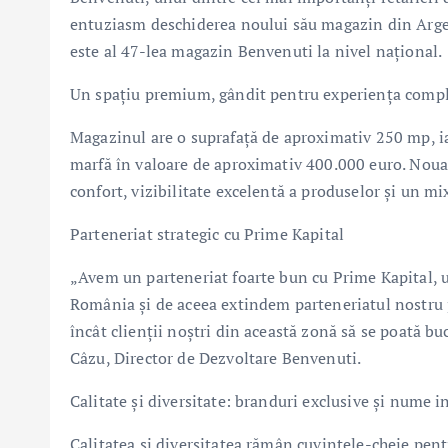
entuziasm deschiderea noului său magazin din Argeș M
este al 47-lea magazin Benvenuti la nivel național.
Un spațiu premium, gândit pentru experiența comp
Magazinul are o suprafață de aproximativ 250 mp, ia
marfă în valoare de aproximativ 400.000 euro. Noua 
confort, vizibilitate excelentă a produselor și un mi
Parteneriat strategic cu Prime Kapital
„Avem un parteneriat foarte bun cu Prime Kapital, u
România şi de aceea extindem parteneriatul nostru p
încât clienții noștri din această zonă să se poată b
Câzu, Director de Dezvoltare Benvenuti.
Calitate și diversitate: branduri exclusive și nume i
Calitatea și diversitatea rămân cuvintele-cheie pent