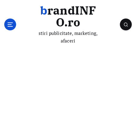
S
brandINF
k
i
O.ro
p
t
stiri publicitate, marketing,
o
afaceri
c
o
n
t
e
n
t