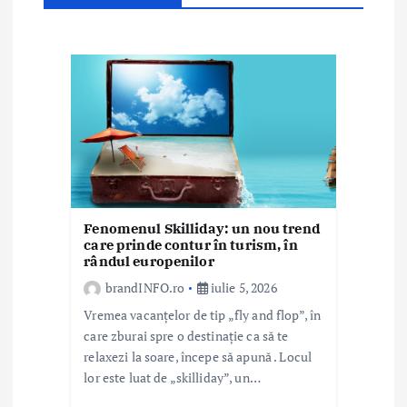
r
t
i
c
o
l
e
Fenomenul Skilliday: un nou trend
care prinde contur în turism, în
rândul europenilor
brandINFO.ro
iulie 5, 2026
Vremea vacanțelor de tip „fly and flop”, în
care zburai spre o destinație ca să te
relaxezi la soare, începe să apună . Locul
lor este luat de „skilliday”, un…