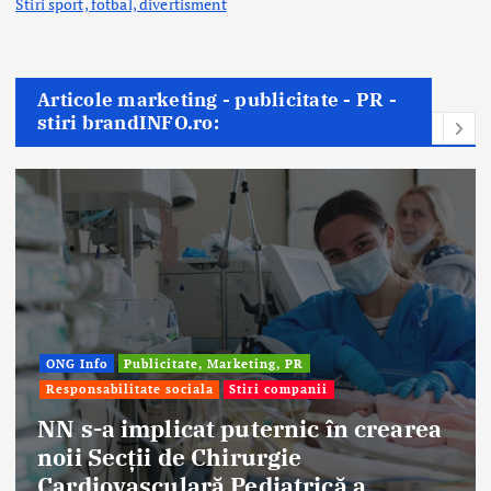
Stiri sport, fotbal,
divertisment
Articole marketing - publicitate - PR -
stiri brandINFO.ro:
o
Publicitate, Marketing, PR
bilitate sociala
Stiri companii
Afaceri 
Stiri com
 implicat puternic în crearea
ecții de Chirurgie
Eterna
ovasculară Pediatrică a
aniver