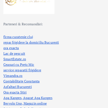
Parteneri & Recomandări:
firma curatenie cluj
repar frigidere la domiciliu Bucuresti
ora exacta
Lac de pescuit
SmartEstate.ro
Ceasuri cu Pretz Mic
service reparatii frigidere
Vimandra.ro
Contabilitate Constanta
Asfaltari Bucuresti
Ora exacta Stiri
Apa Kangen, Aparat Apa Kangen
Bervolo Uno, Magazin online