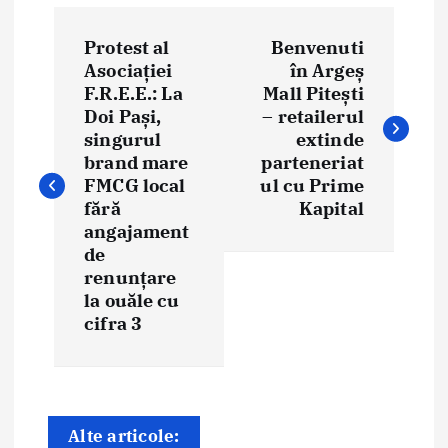
N
Protest al
Benvenuti
a
Asociației
în Argeș
F.R.E.E.: La
Mall Pitești
v
Doi Pași,
– retailerul
i
singurul
extinde
brand mare
parteneriat
g
FMCG local
ul cu Prime
fără
Kapital
a
angajament
de
r
renunțare
e
la ouăle cu
cifra 3
î
n
a
Alte articole: