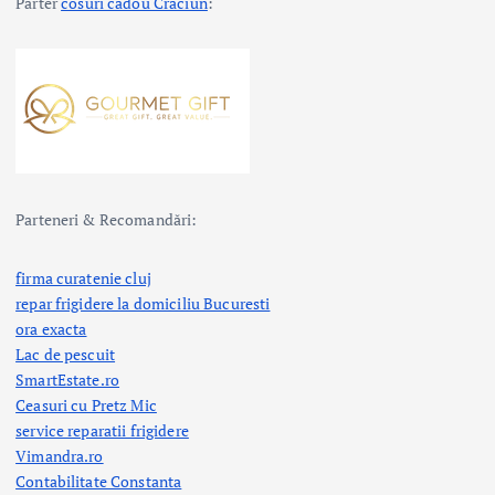
Parter
cosuri cadou Craciun
:
Parteneri & Recomandări:
firma curatenie cluj
repar frigidere la domiciliu Bucuresti
ora exacta
Lac de pescuit
SmartEstate.ro
Ceasuri cu Pretz Mic
service reparatii frigidere
Vimandra.ro
Contabilitate Constanta