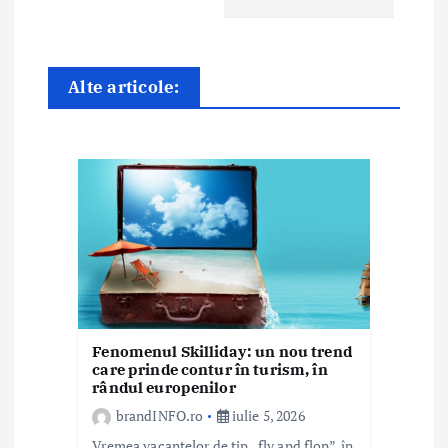
r
e
î
Alte articole:
n
a
r
t
i
c
Fenomenul Skilliday: un nou trend
o
care prinde contur în turism, în
rândul europenilor
l
brandINFO.ro
iulie 5, 2026
Vremea vacanțelor de tip „fly and flop”, în