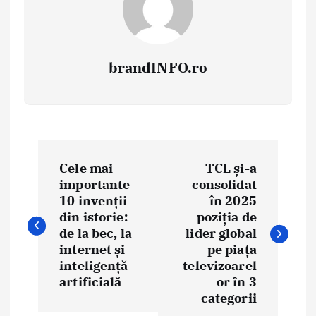
brandINFO.ro
N
Cele mai
TCL și-a
a
importante
consolidat
10 invenții
în 2025
v
din istorie:
poziția de
i
de la bec, la
lider global
internet și
pe piața
g
inteligență
televizoarel
artificială
or în 3
a
categorii