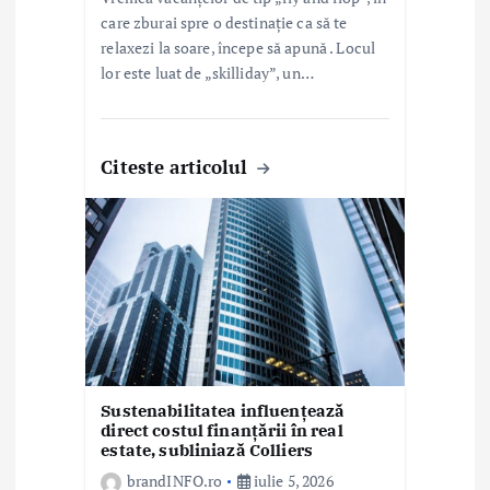
e
care zburai spre o destinație ca să te
relaxezi la soare, începe să apună . Locul
lor este luat de „skilliday”, un…
Citeste articolul
Sustenabilitatea influențează
direct costul finanțării în real
estate, subliniază Colliers
brandINFO.ro
iulie 5, 2026