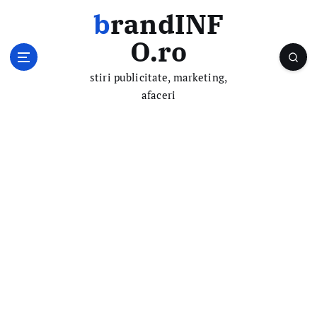
S
brandINF
k
i
O.ro
p
t
stiri publicitate, marketing,
o
afaceri
c
o
n
t
e
n
t