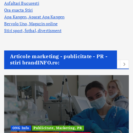
Asfaltari Bucuresti
Ora exacta Stiri
Apa Kangen, Aparat Apa Kangen
Bervolo Uno, Magazin online
Stiri sport, fotbal,
divertisment
Articole marketing - publicitate - PR -
stiri brandINFO.ro:
ONG Info
Publicitate, Marketing, PR