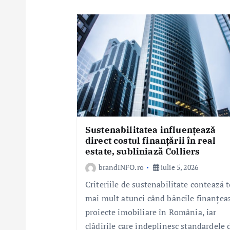
a
r
t
i
c
o
l
e
Sustenabilitatea influențează
direct costul finanțării în real
estate, subliniază Colliers
brandINFO.ro
iulie 5, 2026
Criteriile de sustenabilitate contează t
mai mult atunci când băncile finanțea
proiecte imobiliare în România, iar
clădirile care îndeplinesc standardele 