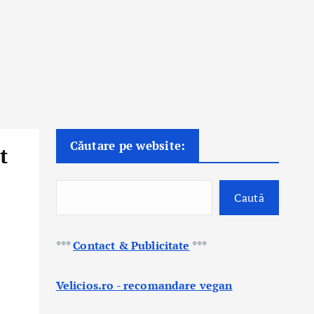
Căutare pe website:
t
Caută
***
Contact & Publicitate
***
Velicios.ro - recomandare vegan