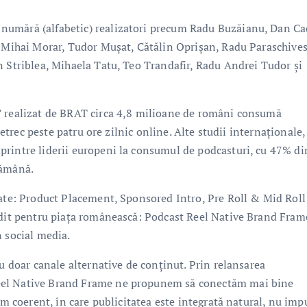
numără (alfabetic) realizatori precum Radu Buzăianu, Dan Ca
, Mihai Morar, Tudor Mușat, Cătălin Oprișan, Radu Paraschives
n Striblea, Mihaela Tatu, Teo Trandafir, Radu Andrei Tudor și
” realizat de BRAT circa 4,8 milioane de români consumă
petrec peste patru ore zilnic online. Alte studii internaționale,
printre liderii europeni la consumul de podcasturi, cu 47% di
tămână.
tate: Product Placement, Sponsored Intro, Pre Roll & Mid Rol
edit pentru piața românească: Podcast Reel Native Brand Fram
n social media.
nu doar canale alternative de conținut. Prin relansarea
eel Native Brand Frame ne propunem să conectăm mai bine
em coerent, în care publicitatea este integrată natural, nu imp