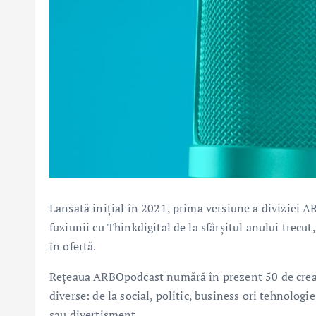
Lansată inițial în 2021, prima versiune a diviziei A
fuziunii cu Thinkdigital de la sfârșitul anului trecut,
în ofertă.
Rețeaua ARBOpodcast numără în prezent 50 de creato
diverse: de la social, politic, business ori tehnolog
sau divertisment.