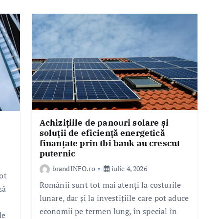
Achizițiile de panouri solare și
soluții de eficiență energetică
finanțate prin tbi bank au crescut
puternic
brandINFO.ro
iulie 4, 2026
ot
Românii sunt tot mai atenți la costurile
ză
lunare, dar și la investițiile care pot aduce
economii pe termen lung, în special în
de