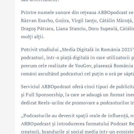
Printre numele sonore din rețeaua ARBOpodcast se 
Răzvan Exarhu, Gojira, Virgil Ianțu, Cătălin Măruță
Dragoș Pătraru, Liana Stanciu, Doru Supeală, Cătăli
mulți alții.
Potrivit studiului „Media Digitală în România 2025
podcasturi, într-o piață digitală în care utilizatorii 
precum cele realizate de YouGov, plasează România 
români ascultând podcasturi cel puțin o oră pe săp
Serviciul ARBOpodcast oferă cinci tipuri de publici
și Full Sponsorship, la care se adaugă un format in
dedicat Reels-urilor de promovare a podcasturilor î
„Podcasturile au devenit spații reale de influență, 
ARBOpodcast și introducerea formatului Podcast R
creatorii, brandurile și social media într-un ecosist