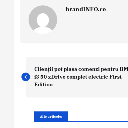
brandINFO.ro
N
a
Clienții pot plasa comenzi pentru 
v
i3 50 xDrive complet electric First
i
Edition
g
a
r
e
Alte articole:
î
n