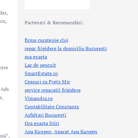
dar,
cu,
Parteneri & Recomandări:
firma curatenie cluj
repar frigidere la domiciliu Bucuresti
ora exacta
Lac de pescuit
ntre
SmartEstate.ro
Ceasuri cu Pretz Mic
l Ads
service reparatii frigidere
e,
Vimandra.ro
Contabilitate Constanta
Asfaltari Bucuresti
Ora exacta Stiri
Apa Kangen, Aparat Apa Kangen
usă”,