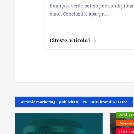
finanțare verde pot obține condiții ma
bune. Concluziile aparțin…
Citeste articolul
Articole marketing - publicitate - PR - stiri brandINFO.ro:
ONG In
Publici
Respons
Stiri c