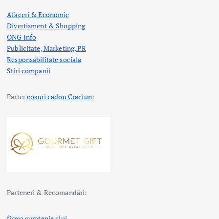
Afaceri & Economie
Divertisment & Shopping
ONG Info
Publicitate, Marketing, PR
Responsabilitate sociala
Stiri companii
Parter
cosuri cadou Craciun
:
Parteneri & Recomandări:
firma curatenie cluj