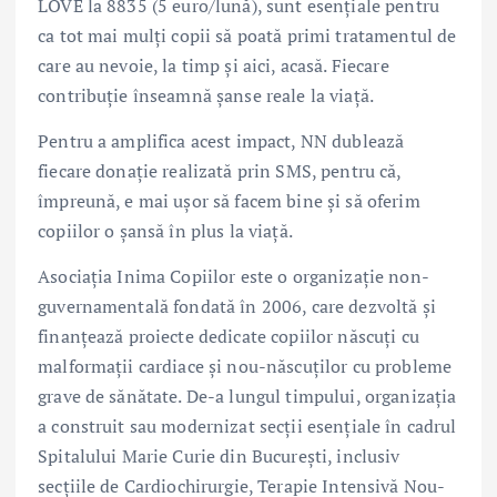
LOVE la 8835 (5 euro/lună), sunt esențiale pentru
ca tot mai mulți copii să poată primi tratamentul de
care au nevoie, la timp și aici, acasă. Fiecare
contribuție înseamnă șanse reale la viață.
Pentru a amplifica acest impact, NN dublează
fiecare donație realizată prin SMS, pentru că,
împreună, e mai ușor să facem bine și să oferim
copiilor o șansă în plus la viață.
Asociația Inima Copiilor este o organizație non-
guvernamentală fondată în 2006, care dezvoltă și
finanțează proiecte dedicate copiilor născuți cu
malformații cardiace și nou-născuților cu probleme
grave de sănătate. De-a lungul timpului, organizația
a construit sau modernizat secții esențiale în cadrul
Spitalului Marie Curie din București, inclusiv
secțiile de Cardiochirurgie, Terapie Intensivă Nou-