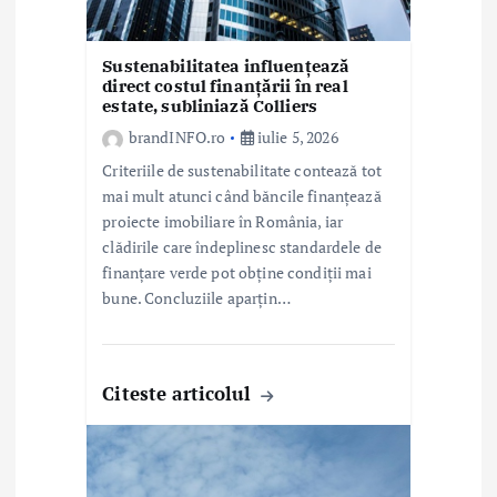
c
o
Sustenabilitatea influențează
direct costul finanțării în real
l
estate, subliniază Colliers
e
brandINFO.ro
iulie 5, 2026
Criteriile de sustenabilitate contează tot
mai mult atunci când băncile finanțează
proiecte imobiliare în România, iar
clădirile care îndeplinesc standardele de
finanțare verde pot obține condiții mai
bune. Concluziile aparțin…
Citeste articolul