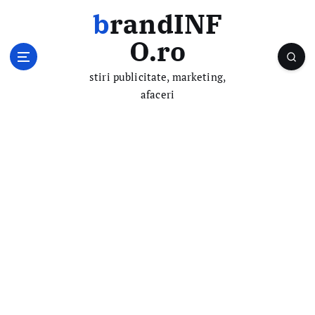
S
brandINF
k
i
O.ro
p
t
stiri publicitate, marketing,
o
afaceri
c
o
n
t
e
n
t