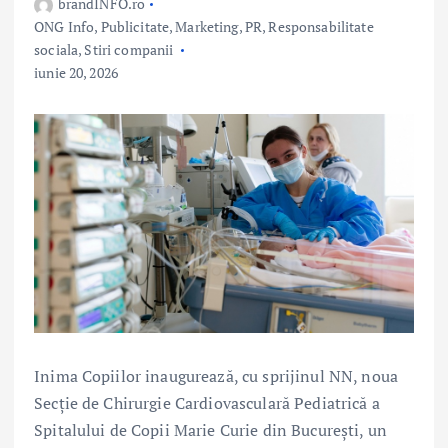
brandINFO.ro
ONG Info
,
Publicitate, Marketing, PR
,
Responsabilitate
sociala
,
Stiri companii
iunie 20, 2026
Inima Copiilor inaugurează, cu sprijinul NN, noua
Secție de Chirurgie Cardiovasculară Pediatrică a
Spitalului de Copii Marie Curie din București, un