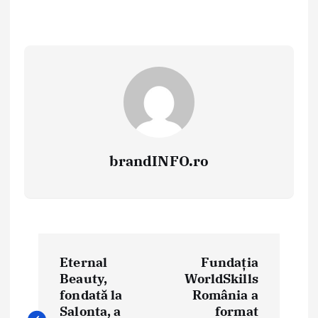
brandINFO.ro
N
Eternal
Fundația
a
Beauty,
WorldSkills
fondată la
România a
v
Salonta, a
format