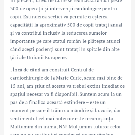
În prezent, la Marie Curie se realizează anual peste
300 de operații și intervenții cardiologice pentru
copii. Extinderea secției va permite creșterea
capacității la aproximativ 500 de copii tratați anual
și va contribui inclusiv la reducerea sumelor
importante pe care statul român le plătește atunci
când acești pacienți sunt tratați în spitale din alte
țări ale Uniunii Europene.
„Încă de când am construit Centrul de
cardiochirurgie de la Marie Curie, acum mai bine de
15 ani, am știut că acesta va trebui extins imediat ce
spațiul necesar va fi disponibil. Suntem acum la un
pas de a finaliza această extindere – este un
moment pe care îl trăim cu mândrie și bucurie, dar
sentimentul cel mai puternic este recunoștința.
Mulțumim din inimă, NN! Mulțumim tuturor celor
care ne-au susținut și sperăm că ne vor rămâne