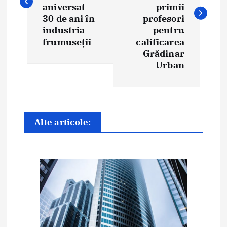
i
aniversat
primii
30 de ani în
profesori
g
industria
pentru
frumuseții
calificarea
a
Grădinar
Urban
r
e
î
Alte articole:
n
a
r
t
i