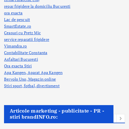
repar frigidere la domiciliu Bucuresti
ora exacta
Lac de pescuit
SmartEstate.ro
Ceasuri cu Pretz Mic
service reparatii frigidere
Vimandra.ro
Contabilitate Constanta
Asfaltari Bucuresti
Ora exacta Stiri
Apa Kangen, Aparat Apa Kangen
Bervolo Uno, Magazin online
Stiri sport, fotbal,
divertisment
Articole marketing - publicitate - PR -
stiri brandINFO.ro: