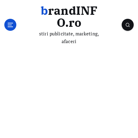
S
brandINF
k
i
O.ro
p
t
stiri publicitate, marketing,
o
afaceri
c
o
n
t
e
n
t