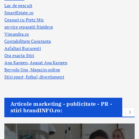
Lac de pescuit
SmartEstate.ro
Ceasuri cu Pretz Mic
service reparatii frigidere
Vimandra.ro
Contabilitate Constanta
Asfaltari Bucuresti
Ora exacta Stiri
Apa Kangen, Aparat Apa Kangen
Bervolo Uno, Magazin online
Stiri sport, fotbal,
divertisment
Articole marketing - publicitate - PR -
stiri brandINFO.ro: