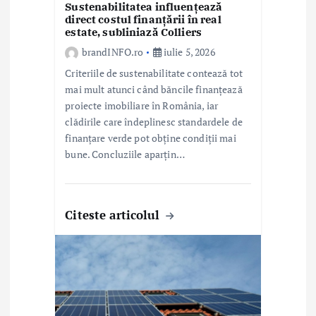
l
Sustenabilitatea influențează
direct costul finanțării în real
estate, subliniază Colliers
e
brandINFO.ro
iulie 5, 2026
Criteriile de sustenabilitate contează tot
mai mult atunci când băncile finanțează
proiecte imobiliare în România, iar
clădirile care îndeplinesc standardele de
finanțare verde pot obține condiții mai
bune. Concluziile aparțin…
Citeste articolul