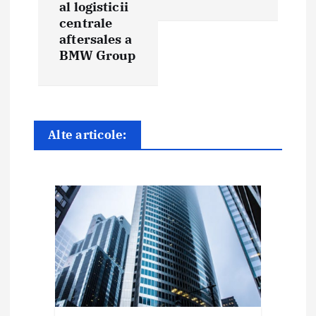
al logisticii
a
centrale
aftersales a
r
BMW Group
e
î
n
Alte articole:
a
r
t
i
c
o