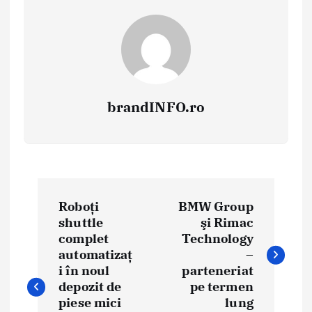
brandINFO.ro
N
Roboți
BMW Group
a
shuttle
şi Rimac
complet
Technology
v
automatizaţ
–
i
i în noul
parteneriat
depozit de
pe termen
g
piese mici
lung