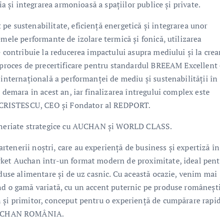
ia și integrarea armonioasă a spațiilor publice și private.
pe sustenabilitate, eficiență energetică și integrarea unor
emele performante de izolare termică și fonică, utilizarea
e contribuie la reducerea impactului asupra mediului și la crea
n proces de precertificare pentru standardul BREEAM Excellent 
 internațională a performanței de mediu și sustenabilității în
 demara în acest an, iar finalizarea întregului complex este
-CRISTESCU, CEO și Fondator al REDPORT.
rteneriate strategice cu AUCHAN și WORLD CLASS.
tenerii noștri, care au experiență de business și expertiză în
rket Auchan într-un format modern de proximitate, ideal pent
oduse alimentare și de uz casnic. Cu această ocazie, venim mai
nd o gamă variată, cu un accent puternic pe produse românești
 și primitor, conceput pentru o experiență de cumpărare rapid
AUCHAN ROMÂNIA.