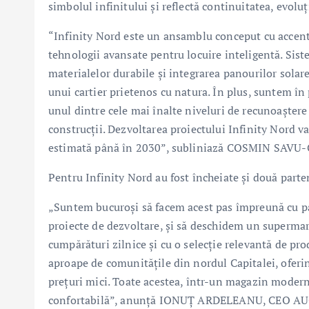
simbolul infinitului și reflectă continuitatea, evoluț
“Infinity Nord este un ansamblu conceput cu accent 
tehnologii avansate pentru locuire inteligentă. Sist
materialelor durabile și integrarea panourilor solar
unui cartier prietenos cu natura. În plus, suntem î
unul dintre cele mai înalte niveluri de recunoaștere
construcții. Dezvoltarea proiectului Infinity Nord va
estimată până în 2030”, subliniază COSMIN SAVU
Pentru Infinity Nord au fost încheiate și două pa
„Suntem bucuroși să facem acest pas împreună cu par
proiecte de dezvoltare, și să deschidem un superma
cumpărături zilnice și cu o selecție relevantă de pr
aproape de comunitățile din nordul Capitalei, oferi
prețuri mici. Toate acestea, într-un magazin modern
confortabilă”, anunță IONUȚ ARDELEANU, CEO 