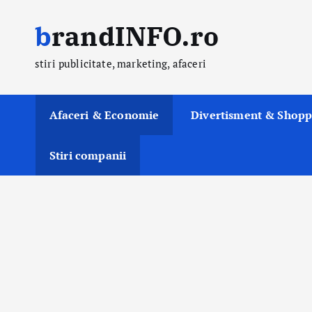
S
brandINFO.ro
k
i
stiri publicitate, marketing, afaceri
p
t
o
Afaceri & Economie
Divertisment & Shopp
c
o
Stiri companii
n
t
e
n
t