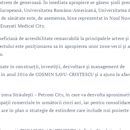
extrem de generoasă. În imediata apropiere se găsesc școli pr
a Europeană, Universitatea Româno-Americană, Universitatea 
 de sănătate este, de asemenea, bine reprezentat în Noul Nor
 Enayati Medical City.
ficiază de accesibilitate remarcabilă la principalele artere și
iectului este poziționarea sa în apropierea unor zone verzi și a
u.
ate în construcții, investiții, dezvoltare și management de
t în anul 2016 de COSMIN SAVU-CRISTESCU și a ajuns la afac
zona Străulești – Petrom City, în care va dezvolta aproximati
pații comerciale în următorii cinci ani, iar pentru consolidar
 are în plan o strategie de extindere care include noi proiecte