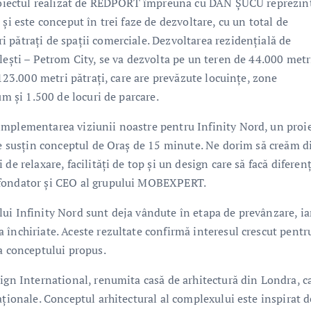
 Proiectul realizat de REDPORT împreună cu DAN ȘUCU reprezin
și este conceput în trei faze de dezvoltare, cu un total de
 pătrați de spații comerciale. Dezvoltarea rezidențială de
lești – Petrom City, se va dezvolta pe un teren de 44.000 metr
 123.000 metri pătrați, care are prevăzute locuințe, zone
um și 1.500 de locuri de parcare.
implementarea viziunii noastre pentru Infinity Nord, un proi
are susțin conceptul de Oraș de 15 minute. Ne dorim să creăm d
de relaxare, facilități de top și un design care să facă diferen
 fondator și CEO al grupului MOBEXPERT.
ui Infinity Nord sunt deja vândute în etapa de prevânzare, ia
 închiriate. Aceste rezultate confirmă interesul crescut pentr
 a conceptului propus.
sign International, renumita casă de arhitectură din Londra, c
aționale. Conceptul arhitectural al complexului este inspirat d