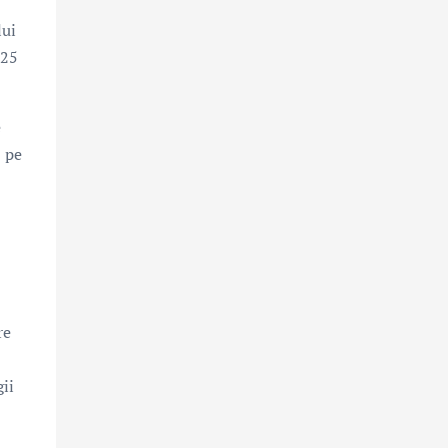
lui
 25
e
l pe
re
ii