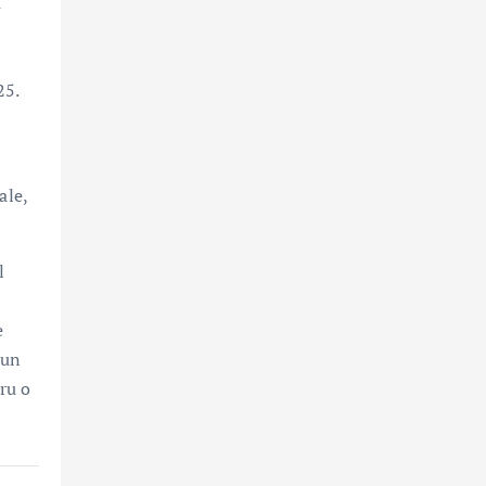
u
25.
ale,
l
e
 un
ru o