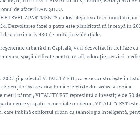
in București, THE LEVEL APARTMENTS, Infinity Nord și mai no
 omul de afaceri DAN ȘUCU.
i THE LEVEL APARTMENTS au fost deja livrate comunității, iar
024. Dezvoltarea fazei a patra este planificată să înceapă în 20
e aproximativ 480 de unități rezidențiale.
regenerare urbană din Capitală, va fi dezvoltat în trei faze cu
emenea, spații dedicate pentru retail, educație, servicii medic
025 și proiectul VITALITY EST, care se construiește în Estu
rezidenților săi cea mai bună priveliște din această zonă a
de metri pătrați, VITALITY EST reprezintă o investiție de 50 d
 apartamente și spații comerciale moderne. VITALITY EST este
, care îmbină confortul urban cu tehnologia inteligentă, pent