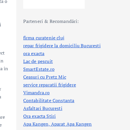
tă o
Parteneri & Recomandări:
i
firma curatenie cluj
repar frigidere la domiciliu Bucuresti
ect
ora exacta
in
Lac de pescuit
ța în
SmartEstate.ro
Ceasuri cu Pretz Mic
service reparatii frigidere
r
Vimandra.ro
u
Contabilitate Constanta
Asfaltari Bucuresti
Ora exacta Stiri
are
Apa Kangen, Aparat Apa Kangen
e