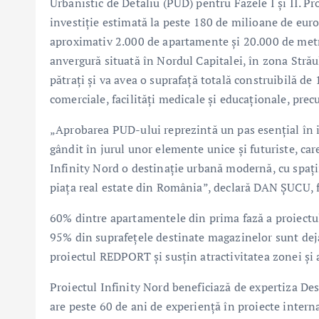
Urbanistic de Detaliu (PUD) pentru Fazele I și II.
investiție estimată la peste 180 de milioane de euro 
aproximativ 2.000 de apartamente și 20.000 de metri
anvergură situată în Nordul Capitalei, în zona Strău
pătrați și va avea o suprafață totală construibilă de
comerciale, facilități medicale și educaționale, prec
„Aprobarea PUD-ului reprezintă un pas esențial în 
gândit în jurul unor elemente unice și futuriste, c
Infinity Nord o destinație urbană modernă, cu spații 
piața real estate din România”, declară DAN ȘUCU,
60% dintre apartamentele din prima fază a proiectul
95% din suprafețele destinate magazinelor sunt deja
proiectul REDPORT și susțin atractivitatea zonei și
Proiectul Infinity Nord beneficiază de expertiza De
are peste 60 de ani de experiență în proiecte intern