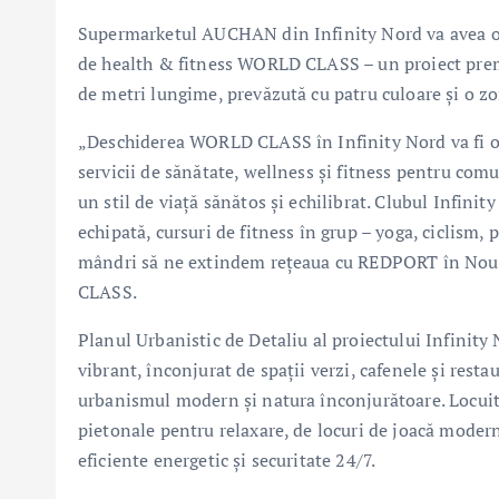
Supermarketul AUCHAN din Infinity Nord va avea o su
de health & fitness WORLD CLASS – un proiect premi
de metri lungime, prevăzută cu patru culoare și o zo
„Deschiderea WORLD CLASS în Infinity Nord va fi o 
servicii de sănătate, wellness și fitness pentru comu
un stil de viață sănătos și echilibrat. Clubul Infini
echipată, cursuri de fitness în grup – yoga, ciclism,
mândri să ne extindem rețeaua cu REDPORT în No
CLASS.
Planul Urbanistic de Detaliu al proiectului Infinit
vibrant, înconjurat de spații verzi, cafenele și rest
urbanismul modern și natura înconjurătoare. Locuitori
pietonale pentru relaxare, de locuri de joacă moder
eficiente energetic și securitate 24/7.