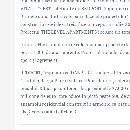
Portofoliul actual include proiecte de referință d
VITALITY EST – deținute de REDPORT împreună cu
Primele două dintre cele patru faze ale proiectulu
construcția celei de-a treia faze a început în iulie 2
Proiectul THE LEVEL APARTMENTS include un total d
Infinity Nord, unul dintre cele mai mari proiecte de 
peste 1.200 de apartamente. Proiectul include, de as
sport și agrement.
REDPORT, împreună cu DAN ȘUCU, au lansat în vara 2
Capitalei, lângă Parcul și Lacul Pantelimon și oferă 
orașului. Situat pe un teren de aproximativ 27.000 
milioane de euro, care aduce în piață peste 500 de
ansamblu rezidențial construit în armonie cu natura
viață conectată și eficientă.