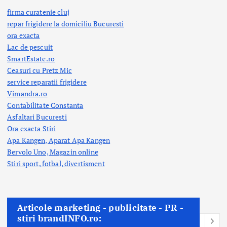
firma curatenie cluj
repar frigidere la domiciliu Bucuresti
ora exacta
Lac de pescuit
SmartEstate.ro
Ceasuri cu Pretz Mic
service reparatii frigidere
Vimandra.ro
Contabilitate Constanta
Asfaltari Bucuresti
Ora exacta Stiri
Apa Kangen, Aparat Apa Kangen
Bervolo Uno, Magazin online
Stiri sport, fotbal,
divertisment
Articole marketing - publicitate - PR -
stiri brandINFO.ro: