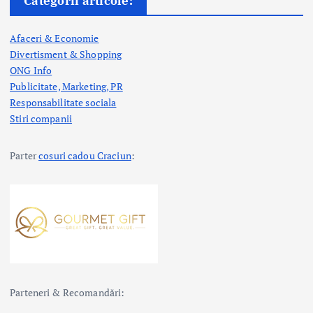
Categorii articole:
Afaceri & Economie
Divertisment & Shopping
ONG Info
Publicitate, Marketing, PR
Responsabilitate sociala
Stiri companii
Parter
cosuri cadou Craciun
:
Parteneri & Recomandări: