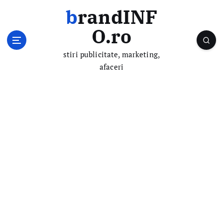
S
brandINF
k
i
O.ro
p
t
stiri publicitate, marketing,
o
afaceri
c
o
n
t
e
n
t