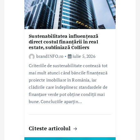
t
i
c
Sustenabilitatea influențează
o
direct costul finanțării în real
estate, subliniază Colliers
l
brandINFO.ro
iulie 5, 2026
e
Criteriile de sustenabilitate contează tot
mai mult atunci când băncile finanțează
proiecte imobiliare în România, iar
clădirile care îndeplinesc standardele de
finanțare verde pot obține condiții mai
bune. Concluziile aparțin…
Citeste articolul