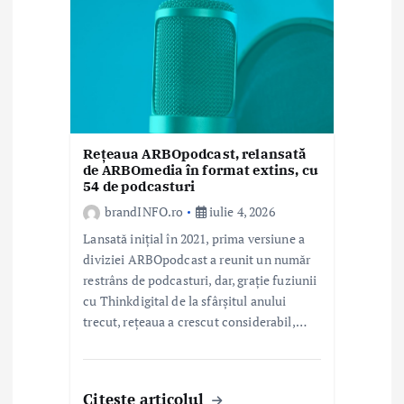
Rețeaua ARBOpodcast, relansată
de ARBOmedia în format extins, cu
54 de podcasturi
brandINFO.ro
iulie 4, 2026
Lansată inițial în 2021, prima versiune a
diviziei ARBOpodcast a reunit un număr
restrâns de podcasturi, dar, grație fuziunii
cu Thinkdigital de la sfârșitul anului
trecut, rețeaua a crescut considerabil,…
Citeste articolul