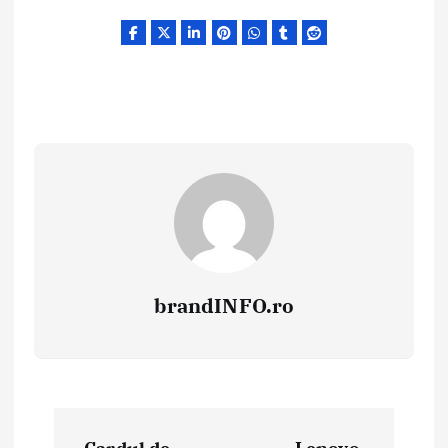
brandINFO.ro
N