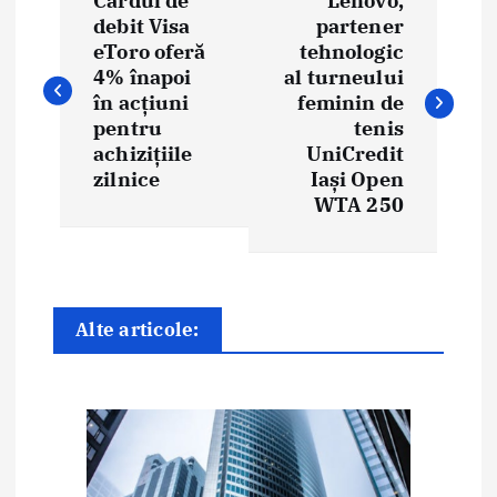
Cardul de
Lenovo,
a
debit Visa
partener
eToro oferă
tehnologic
v
4% înapoi
al turneului
i
în acțiuni
feminin de
pentru
tenis
g
achizițiile
UniCredit
zilnice
Iași Open
a
WTA 250
r
e
î
Alte articole:
n
a
r