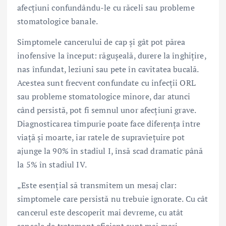
afecțiuni confundându-le cu răceli sau probleme
stomatologice banale.
Simptomele cancerului de cap și gât pot părea
inofensive la început: răgușeală, durere la înghițire,
nas înfundat, leziuni sau pete în cavitatea bucală.
Acestea sunt frecvent confundate cu infecții ORL
sau probleme stomatologice minore, dar atunci
când persistă, pot fi semnul unor afecțiuni grave.
Diagnosticarea timpurie poate face diferența între
viață și moarte, iar ratele de supraviețuire pot
ajunge la 90% în stadiul I, însă scad dramatic până
la 5% în stadiul IV.
„Este esențial să transmitem un mesaj clar:
simptomele care persistă nu trebuie ignorate. Cu cât
cancerul este descoperit mai devreme, cu atât