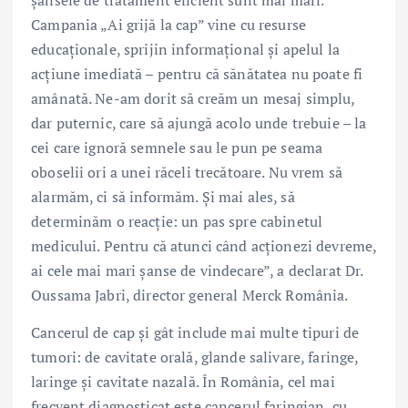
șansele de tratament eficient sunt mai mari.
Campania „Ai grijă la cap” vine cu resurse
educaționale, sprijin informațional și apelul la
acțiune imediată – pentru că sănătatea nu poate fi
amânată. Ne-am dorit să creăm un mesaj simplu,
dar puternic, care să ajungă acolo unde trebuie – la
cei care ignoră semnele sau le pun pe seama
oboselii ori a unei răceli trecătoare. Nu vrem să
alarmăm, ci să informăm. Și mai ales, să
determinăm o reacție: un pas spre cabinetul
medicului. Pentru că atunci când acționezi devreme,
ai cele mai mari șanse de vindecare”, a declarat Dr.
Oussama Jabri, director general Merck România.
Cancerul de cap și gât include mai multe tipuri de
tumori: de cavitate orală, glande salivare, faringe,
laringe și cavitate nazală. În România, cel mai
frecvent diagnosticat este cancerul faringian, cu