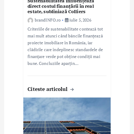
e
Sustenabilitatea influențează
direct costul finanțării în real
estate, subliniază Colliers
brandINFO.ro
iulie 5, 2026
Criteriile de sustenabilitate contează tot
mai mult atunci când băncile finanțează
proiecte imobiliare în România, iar
clădirile care îndeplinesc standardele de
finanțare verde pot obține condiții mai
bune. Concluziile aparțin…
Citeste articolul