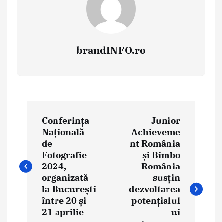
brandINFO.ro
N
Conferința
Junior
a
Națională
Achieveme
de
nt România
v
Fotografie
și Bimbo
i
2024,
România
organizată
susțin
g
la București
dezvoltarea
între 20 și
potențialul
a
21 aprilie
ui