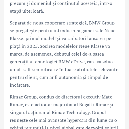
precum şi domeniul şi conţinutul acesteia, într-o
etapă ulterioară.
Separat de noua cooperare strategică, BMW Group
se pregăteşte pentru introducerea gamei sale Neue
Klasse: primul model îşi va sărbători lansarea pe
piaţă în 2025. Sosirea modelelor Neue Klasse va
marca, de asemenea, debutul celei de-a şasea
generaţii a tehnologiei BMW eDrive, care va aduce
un alt salt semnificativ în toate atributele relevante
pentru client, cum ar fi autonomia şi timpul de
încărcare.
Rimac Group, condus de directorul executiv Mate
Rimac, este acţionar majoritar al Bugatti Rimac şi
singurul acţionar al Rimac Technology. Grupul
reuneşte cele mai avansate hypercars din lume cu o
echipă renumită la nivel global care dezvoltă soluţii