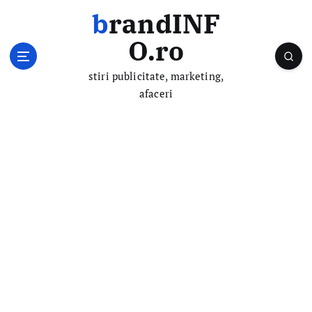
S
brandINF
k
i
O.ro
p
t
stiri publicitate, marketing,
o
afaceri
c
o
n
t
e
n
t