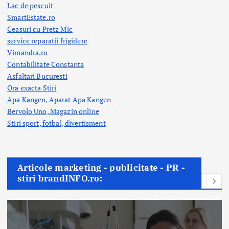
Lac de pescuit
SmartEstate.ro
Ceasuri cu Pretz Mic
service reparatii frigidere
Vimandra.ro
Contabilitate Constanta
Asfaltari Bucuresti
Ora exacta Stiri
Apa Kangen, Aparat Apa Kangen
Bervolo Uno, Magazin online
Stiri sport, fotbal,
divertisment
Articole marketing - publicitate - PR -
stiri brandINFO.ro: