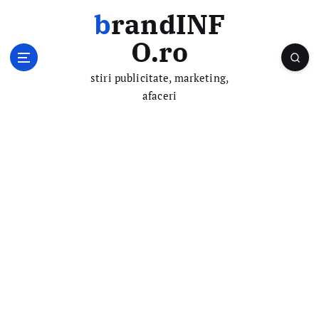
S
brandINF
k
i
O.ro
p
t
stiri publicitate, marketing,
o
afaceri
c
o
n
t
e
n
t