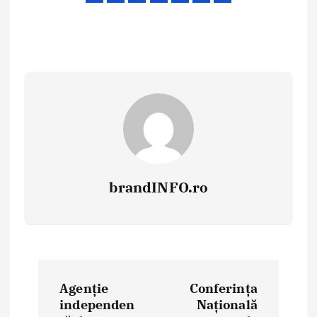
brandINFO.ro
N
Agenție
Conferința
a
independen
Națională