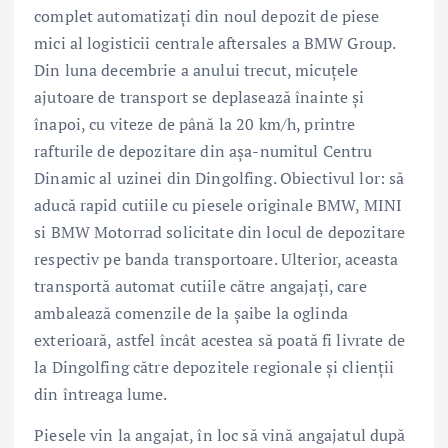
complet automatizaţi din noul depozit de piese
mici al logisticii centrale aftersales a BMW Group.
Din luna decembrie a anului trecut, micuţele
ajutoare de transport se deplasează înainte şi
înapoi, cu viteze de până la 20 km/h, printre
rafturile de depozitare din aşa-numitul Centru
Dinamic al uzinei din Dingolfing. Obiectivul lor: să
aducă rapid cutiile cu piesele originale BMW, MINI
si BMW Motorrad solicitate din locul de depozitare
respectiv pe banda transportoare. Ulterior, aceasta
transportă automat cutiile către angajaţi, care
ambalează comenzile de la şaibe la oglinda
exterioară, astfel încât acestea să poată fi livrate de
la Dingolfing către depozitele regionale şi clienţii
din întreaga lume.
Piesele vin la angajat, în loc să vină angajatul după