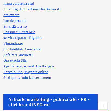
firma curatenie cluj
repar frigidere la domiciliu Bucuresti
ora exacta
Lac de pescuit
SmartEstate.ro
Ceasuri cu Pretz Mic
service reparatii frigidere
Vimandra.ro
Contabilitate Constanta
Asfaltari Bucuresti
Ora exacta Stiri
Apa Kangen, Aparat Apa Kangen
Bervolo Uno, Magazin online
Stiri sport, fotbal,
divertisment
Articole marketing - publicitate - PR -
stiri brandINFO.ro: