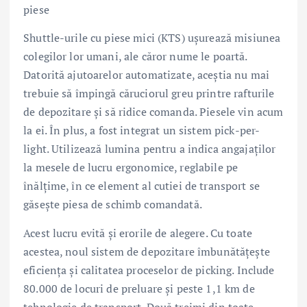
piese
Shuttle-urile cu piese mici (KTS) uşurează misiunea
colegilor lor umani, ale căror nume le poartă.
Datorită ajutoarelor automatizate, aceştia nu mai
trebuie să împingă căruciorul greu printre rafturile
de depozitare şi să ridice comanda. Piesele vin acum
la ei. În plus, a fost integrat un sistem pick-per-
light. Utilizează lumina pentru a indica angajaţilor
la mesele de lucru ergonomice, reglabile pe
înălţime, în ce element al cutiei de transport se
găseşte piesa de schimb comandată.
Acest lucru evită şi erorile de alegere. Cu toate
acestea, noul sistem de depozitare îmbunătăţeşte
eficienţa şi calitatea proceselor de picking. Include
80.000 de locuri de preluare şi peste 1,1 km de
tehnologie de transport. Două treimi din toate