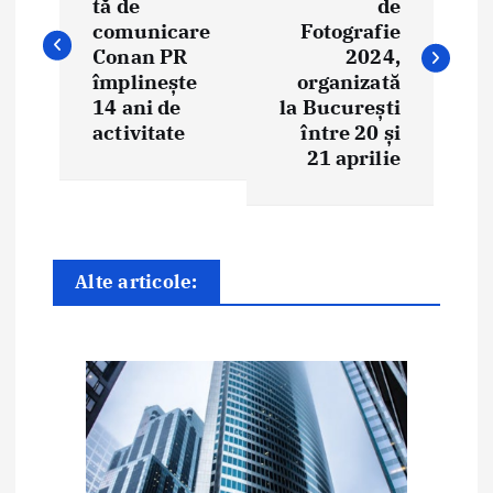
tă de
de
v
comunicare
Fotografie
i
Conan PR
2024,
împlinește
organizată
g
14 ani de
la București
activitate
între 20 și
a
21 aprilie
r
e
î
Alte articole:
n
a
r
t