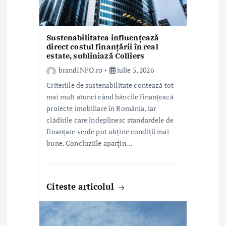
i
c
Sustenabilitatea influențează
o
direct costul finanțării în real
estate, subliniază Colliers
l
brandINFO.ro
iulie 5, 2026
e
Criteriile de sustenabilitate contează tot
mai mult atunci când băncile finanțează
proiecte imobiliare în România, iar
clădirile care îndeplinesc standardele de
finanțare verde pot obține condiții mai
bune. Concluziile aparțin…
Citeste articolul