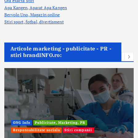
Ora exacta Stiri
Apa Kangen, Aparat Apa Kangen
Bervolo Uno, Magazin online
Stiri sport, fotbal,
divertisment
Articole marketing - publicitate - PR -
stiri brandINFO.ro:
ONG Info
Publicitate, Marketing, PR
Responsabilitate sociala
Stiri companii