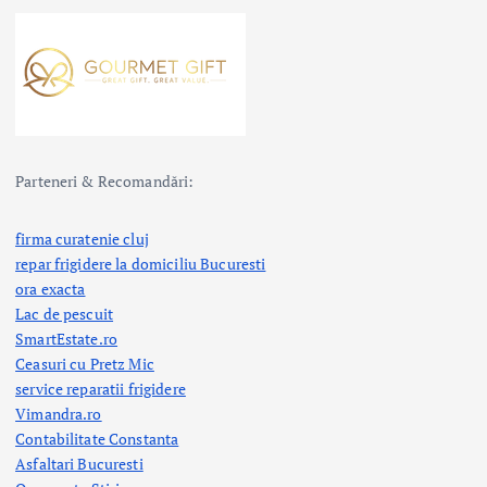
Parteneri & Recomandări:
firma curatenie cluj
repar frigidere la domiciliu Bucuresti
ora exacta
Lac de pescuit
SmartEstate.ro
Ceasuri cu Pretz Mic
service reparatii frigidere
Vimandra.ro
Contabilitate Constanta
Asfaltari Bucuresti