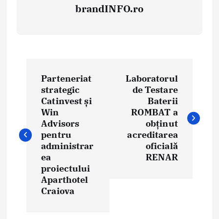
brandINFO.ro
N
Parteneriat
Laboratorul
a
strategic
de Testare
Catinvest și
Baterii
v
Win
ROMBAT a
i
Advisors
obținut
pentru
acreditarea
g
administrar
oficială
ea
RENAR
a
proiectului
Aparthotel
r
Craiova
e