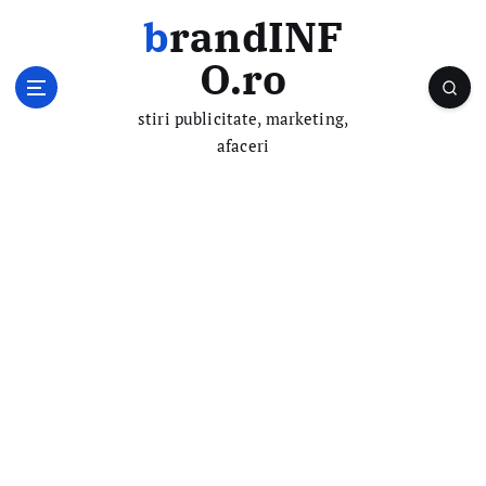
S
brandINF
k
i
O.ro
p
t
stiri publicitate, marketing,
o
afaceri
c
o
n
t
e
n
t