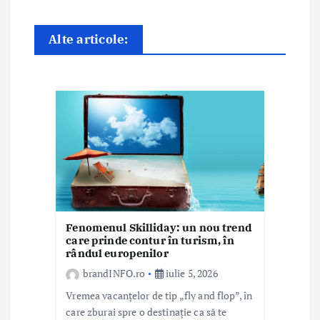
î
n
Alte articole:
a
r
t
i
c
o
Fenomenul Skilliday: un nou trend
l
care prinde contur în turism, în
rândul europenilor
e
brandINFO.ro
iulie 5, 2026
Vremea vacanțelor de tip „fly and flop”, în
care zburai spre o destinație ca să te