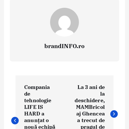
brandINFO.ro
N
Compania
La 3 ani de
a
de
la
tehnologie
deschidere,
v
LIFE IS
MAMBricol
i
HARD a
aj Ghencea
anunțat o
a trecut de
g
nouă echipă
pragul de