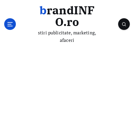
S
brandINF
k
i
O.ro
p
t
stiri publicitate, marketing,
o
afaceri
c
o
n
t
e
n
t