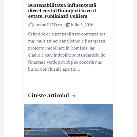
l
Sustenabilitatea influențează
direct costul finanțării în real
estate, subliniază Colliers
e
brandINFO.ro
iulie 5, 2026
Criteriile de sustenabilitate contează tot
mai mult atunci când băncile finanțează
proiecte imobiliare în România, iar
clădirile care îndeplinesc standardele de
finanțare verde pot obține condiții mai
bune. Concluziile aparțin…
Citeste articolul