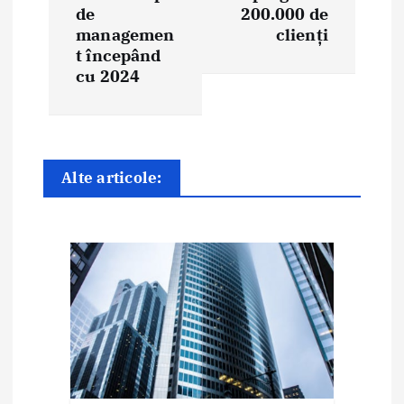
de
200.000 de
a
managemen
clienți
t începând
r
cu 2024
e
î
n
Alte articole:
a
r
t
i
c
o