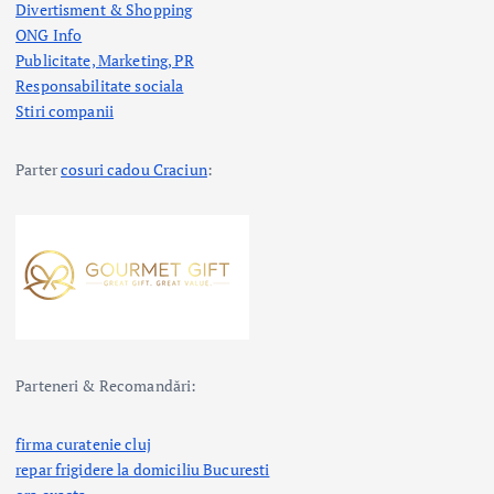
Divertisment & Shopping
ONG Info
Publicitate, Marketing, PR
Responsabilitate sociala
Stiri companii
Parter
cosuri cadou Craciun
:
Parteneri & Recomandări:
firma curatenie cluj
repar frigidere la domiciliu Bucuresti