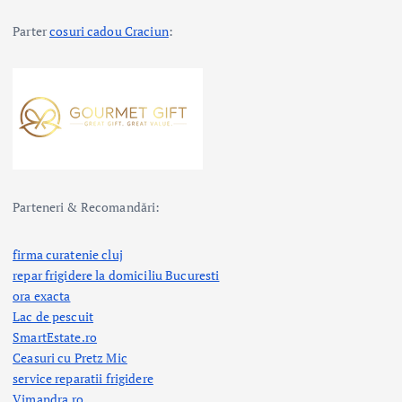
Parter
cosuri cadou Craciun
:
Parteneri & Recomandări:
firma curatenie cluj
repar frigidere la domiciliu Bucuresti
ora exacta
Lac de pescuit
SmartEstate.ro
Ceasuri cu Pretz Mic
service reparatii frigidere
Vimandra.ro