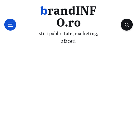
S
brandINF
k
i
O.ro
p
t
stiri publicitate, marketing,
o
afaceri
c
o
n
t
e
n
t