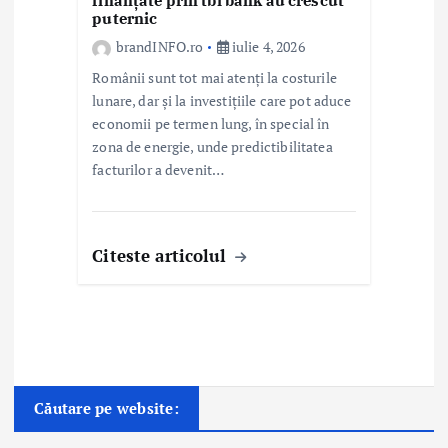
finanțate prin tbi bank au crescut
puternic
brandINFO.ro
iulie 4, 2026
Românii sunt tot mai atenți la costurile
lunare, dar și la investițiile care pot aduce
economii pe termen lung, în special în
zona de energie, unde predictibilitatea
facturilor a devenit…
Citeste articolul
Căutare pe website: