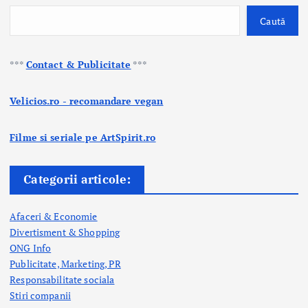
Caută
***
Contact & Publicitate
***
Velicios.ro - recomandare vegan
Filme si seriale pe ArtSpirit.ro
Categorii articole:
Afaceri & Economie
Divertisment & Shopping
ONG Info
Publicitate, Marketing, PR
Responsabilitate sociala
Stiri companii