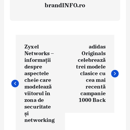
brandINFO.ro
N
Zyxel
adidas
a
Networks –
Originals
informații
celebrează
v
despre
trei modele
i
aspectele
clasice cu
cheie care
cea mai
g
modelează
recentă
viitorul în
campanie
a
zona de
1000 Back
securitate
r
și
e
networking