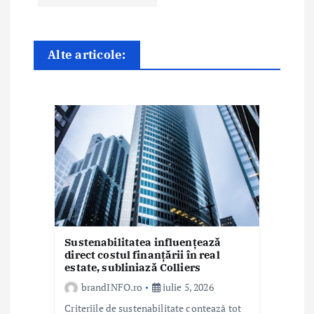
î
n
Alte articole:
a
r
t
i
c
o
l
Sustenabilitatea influențează
e
direct costul finanțării în real
estate, subliniază Colliers
brandINFO.ro
iulie 5, 2026
Criteriile de sustenabilitate contează tot