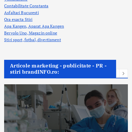
Contabilitate Constanta
Asfaltari Bucuresti
Ora exacta Stiri
Apa Kangen, Aparat Apa Kangen
Bervolo Uno, Magazin online
Stiri sport, fotbal,
divertisment
Articole marketing - publicitate - PR -
stiri brandINFO.ro: