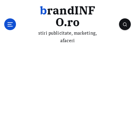
S
brandINF
k
i
O.ro
p
t
stiri publicitate, marketing,
o
afaceri
c
o
n
t
e
n
t