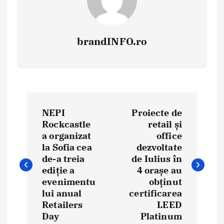
brandINFO.ro
N
NEPI
Proiecte de
a
Rockcastle
retail și
a organizat
office
v
la Sofia cea
dezvoltate
i
de-a treia
de Iulius în
ediție a
4 orașe au
g
evenimentu
obținut
lui anual
certificarea
a
Retailers
LEED
Day
Platinum
r