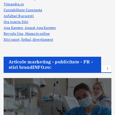
Vimandra.ro
Contabilitate Constanta
Asfaltari Bucuresti
Ora exacta Stiri
Apa Kangen, Aparat Apa Kangen
Bervolo Uno, Magazin online
Stiri sport, fotbal,
divertisment
Articole marketing - publicitate - PR -
stiri brandINFO.ro: