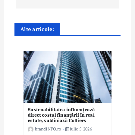
e
î
Alte articole:
n
a
r
t
i
c
o
Sustenabilitatea influențează
direct costul finanțării în real
l
estate, subliniază Colliers
e
brandINFO.ro
iulie 5, 2026