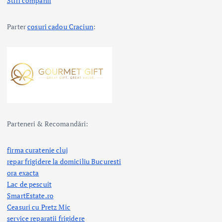
Stiri companii
Parter
cosuri cadou Craciun
:
Parteneri & Recomandări:
firma curatenie cluj
repar frigidere la domiciliu Bucuresti
ora exacta
Lac de pescuit
SmartEstate.ro
Ceasuri cu Pretz Mic
service reparatii frigidere