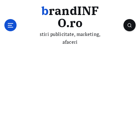
S
brandINF
k
i
O.ro
p
t
stiri publicitate, marketing,
o
afaceri
c
o
n
t
e
n
t