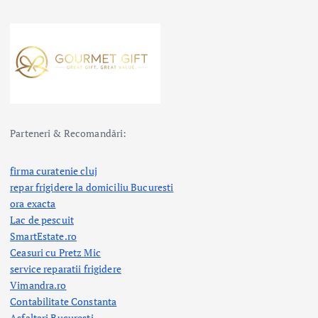
Parteneri & Recomandări:
firma curatenie cluj
repar frigidere la domiciliu Bucuresti
ora exacta
Lac de pescuit
SmartEstate.ro
Ceasuri cu Pretz Mic
service reparatii frigidere
Vimandra.ro
Contabilitate Constanta
Asfaltari Bucuresti