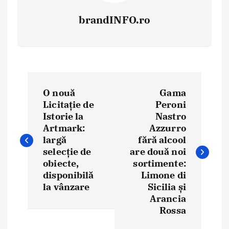
brandINFO.ro
N
O nouă
Gama
a
Licitație de
Peroni
Istorie la
Nastro
v
Artmark:
Azzurro
i
largă
fără alcool
selecție de
are două noi
g
obiecte,
sortimente:
disponibilă
Limone di
a
la vânzare
Sicilia și
Arancia
r
Rossa
e