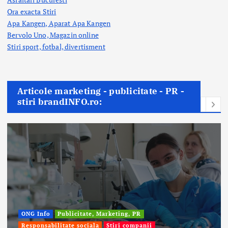
Ora exacta Stiri
Apa Kangen, Aparat Apa Kangen
Bervolo Uno, Magazin online
Stiri sport, fotbal,
divertisment
Articole marketing - publicitate - PR -
stiri brandINFO.ro:
ONG Info
Publicitate, Marketing, PR
Responsabilitate sociala
Stiri companii