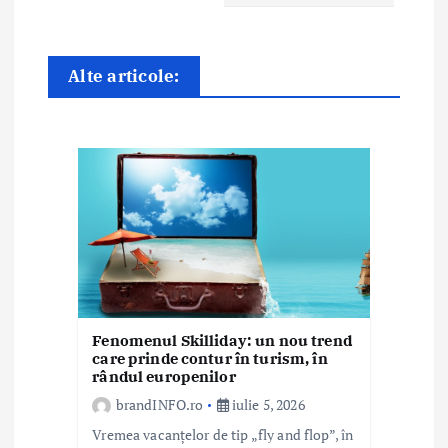
î
n
Alte articole:
a
r
t
i
c
o
Fenomenul Skilliday: un nou trend
l
care prinde contur în turism, în
rândul europenilor
e
brandINFO.ro
iulie 5, 2026
Vremea vacanțelor de tip „fly and flop”, în