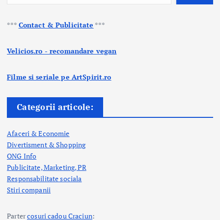
***
Contact & Publicitate
***
Velicios.ro - recomandare vegan
Filme si seriale pe ArtSpirit.ro
Categorii articole:
Afaceri & Economie
Divertisment & Shopping
ONG Info
Publicitate, Marketing, PR
Responsabilitate sociala
Stiri companii
Parter
cosuri cadou Craciun
: