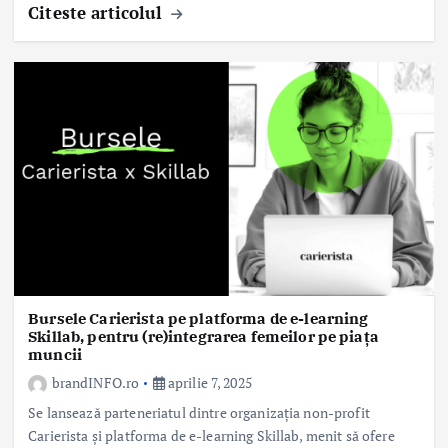
Citeste articolul
Bursele Carierista pe platforma de e-learning
Skillab, pentru (re)integrarea femeilor pe piața
muncii
brandINFO.ro
aprilie 7, 2025
Se lansează parteneriatul dintre organizația non-profit
Carierista și platforma de e-learning Skillab, menit să ofere