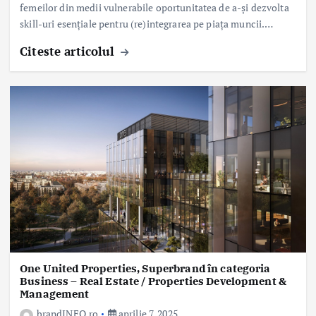
femeilor din medii vulnerabile oportunitatea de a-și dezvolta
skill-uri esențiale pentru (re)integrarea pe piața muncii.…
Citeste articolul
One United Properties, Superbrand în categoria
Business – Real Estate / Properties Development &
Management
brandINFO.ro
aprilie 7, 2025