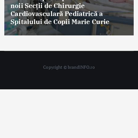
Eternal Beauty, fondată la Salonta, a
aniversat 30 de ani în industria
frumuseții
Copyright © brandINFO.ro