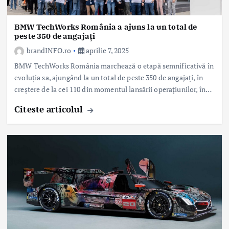
BMW TechWorks România a ajuns la un total de
peste 350 de angajați
brandINFO.ro
aprilie 7, 2025
BMW TechWorks România marchează o etapă semnificativă în
evoluția sa, ajungând la un total de peste 350 de angajați, în
creștere de la cei 110 din momentul lansării operațiunilor, în…
Citeste articolul