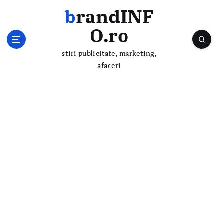
S
brandINF
k
i
O.ro
p
t
stiri publicitate, marketing,
o
afaceri
c
o
n
t
e
n
t