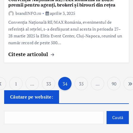
premii pentru agenți, brokeri și birouri din rețea
brandINFO.ro
aprilie 3, 2025
Convenția Națională RE/MAX România, evenimentul de
referință al rețelei, s-a desfășurat anul acesta în perioada 27–
28 martie 2025 la Elitis Event Center, Cluj-Napoca, reunind un
număr record de peste 500…
Citeste articolul
1
…
33
34
35
…
90
P
Căutare pe website:
a
g
Caută
i