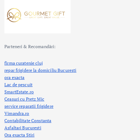
l
e
Parteneri & Recomandări:
firma curatenie cluj
repar frigidere la domiciliu Bucuresti
ora exacta
Lac de pescuit
SmartEstate.ro
Ceasuri cu Pretz Mic
service reparatii frigidere
Vimandra.ro
Contabilitate Constanta
Asfaltari Bucuresti
Ora exacta Stiri