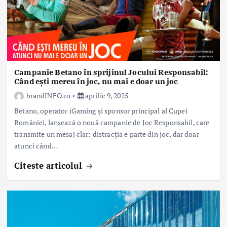
Campanie Betano în sprijinul Jocului Responsabil:
Când ești mereu în joc, nu mai e doar un joc
brandINFO.ro
aprilie 9, 2025
Betano, operator iGaming și sponsor principal al Cupei
României, lansează o nouă campanie de Joc Responsabil, care
transmite un mesaj clar: distracția e parte din joc, dar doar
atunci când…
Citeste articolul