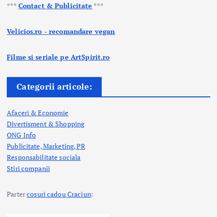
n
***
Contact & Publicitate
***
a
Velicios.ro - recomandare vegan
ț
Filme si seriale pe ArtSpirit.ro
i
e
Categorii articole:
a
Afaceri & Economie
r
Divertisment & Shopping
ONG Info
t
Publicitate, Marketing, PR
i
Responsabilitate sociala
Stiri companii
c
Parter
cosuri cadou Craciun
:
o