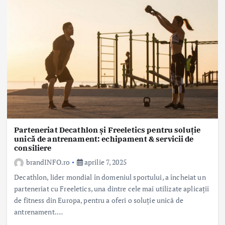
Parteneriat Decathlon și Freeletics pentru soluție
unică de antrenament: echipament & servicii de
consiliere
brandINFO.ro
aprilie 7, 2025
Decathlon, lider mondial în domeniul sportului, a încheiat un
parteneriat cu Freeletics, una dintre cele mai utilizate aplicații
de fitness din Europa, pentru a oferi o soluție unică de
antrenament.…