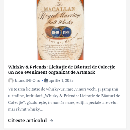
Whisky & Friends: Licitație de Băuturi de Colecție –
un nou eveniment organizat de Artmark
brandINFO.ro
aprilie 1, 2025
Viitoarea licitație de whisky-uri rare, vinuri vechi și șampanii
ultrafine, intitulată „Whisky & Friends: Licitație de Băuturi de
Colecție”, găzduiește, în număr mare, ediții speciale ale celui
mai râvnit whisky…
Citeste articolul