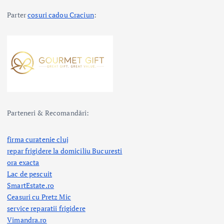
c
Parter
cosuri cadou Craciun
:
o
l
e
Parteneri & Recomandări:
firma curatenie cluj
repar frigidere la domiciliu Bucuresti
ora exacta
Lac de pescuit
SmartEstate.ro
Ceasuri cu Pretz Mic
service reparatii frigidere
Vimandra.ro