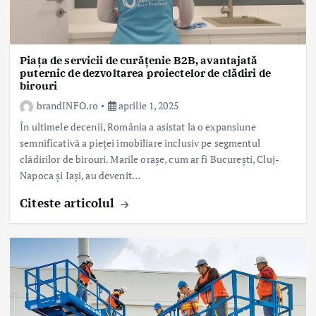
Piața de servicii de curățenie B2B, avantajată
puternic de dezvoltarea proiectelor de clădiri de
birouri
brandINFO.ro
aprilie 1, 2025
În ultimele decenii, România a asistat la o expansiune
semnificativă a pieței imobiliare inclusiv pe segmentul
clădirilor de birouri. Marile orașe, cum ar fi București, Cluj-
Napoca și Iași, au devenit…
Citeste articolul