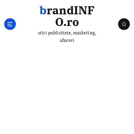
S
brandINF
k
i
O.ro
p
t
stiri publicitate, marketing,
o
afaceri
c
o
n
t
e
n
t