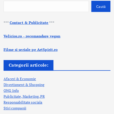
g
Caută
i
n
***
Contact & Publicitate
***
a
Velicios.ro - recomandare vegan
ț
Filme si seriale pe ArtSpirit.ro
i
e
Categorii articole:
a
Afaceri & Economie
r
Divertisment & Shopping
ONG Info
t
Publicitate, Marketing, PR
i
Responsabilitate sociala
Stiri companii