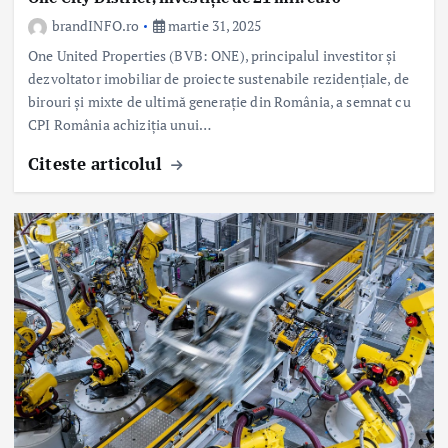
brandINFO.ro
martie 31, 2025
One United Properties (BVB: ONE), principalul investitor și
dezvoltator imobiliar de proiecte sustenabile rezidențiale, de
birouri și mixte de ultimă generație din România, a semnat cu
CPI România achiziția unui…
Citeste articolul