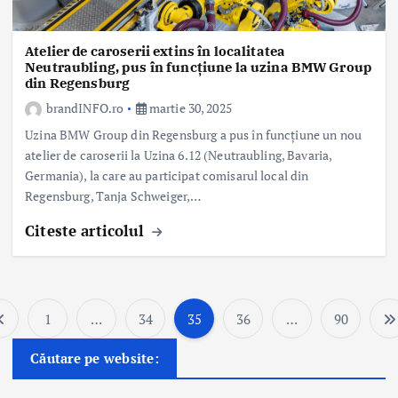
Atelier de caroserii extins în localitatea
Neutraubling, pus în funcțiune la uzina BMW Group
din Regensburg
brandINFO.ro
martie 30, 2025
Uzina BMW Group din Regensburg a pus în funcţiune un nou
atelier de caroserii la Uzina 6.12 (Neutraubling, Bavaria,
Germania), la care au participat comisarul local din
Regensburg, Tanja Schweiger,…
Citeste articolul
1
…
34
35
36
…
90
P
Căutare pe website:
a