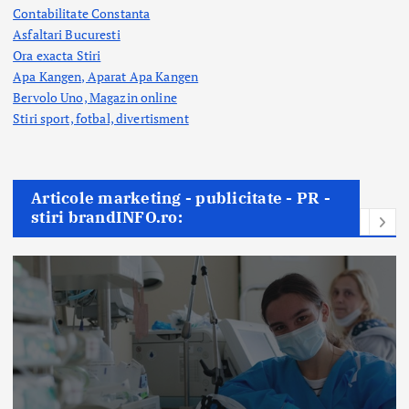
Contabilitate Constanta
Asfaltari Bucuresti
Ora exacta Stiri
Apa Kangen, Aparat Apa Kangen
Bervolo Uno, Magazin online
Stiri sport, fotbal,
divertisment
Articole marketing - publicitate - PR -
stiri brandINFO.ro: