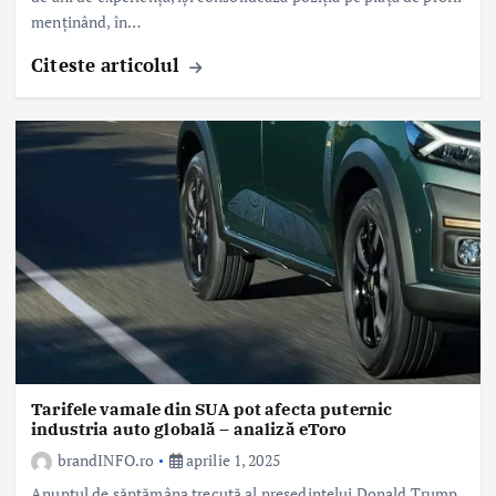
menținând, în…
Citeste articolul
Tarifele vamale din SUA pot afecta puternic
industria auto globală – analiză eToro
brandINFO.ro
aprilie 1, 2025
Anunțul de săptămâna trecută al președintelui Donald Trump