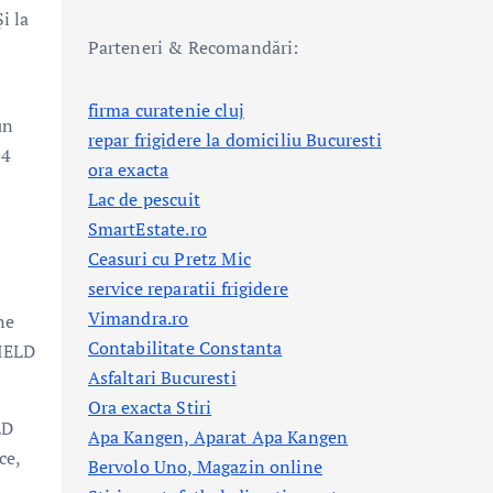
i la
Parteneri & Recomandări:
firma curatenie cluj
un
repar frigidere la domiciliu Bucuresti
,4
ora exacta
Lac de pescuit
SmartEstate.ro
Ceasuri cu Pretz Mic
service reparatii frigidere
Vimandra.ro
ne
Contabilitate Constanta
FIELD
Asfaltari Bucuresti
Ora exacta Stiri
LD
Apa Kangen, Aparat Apa Kangen
ce,
Bervolo Uno, Magazin online