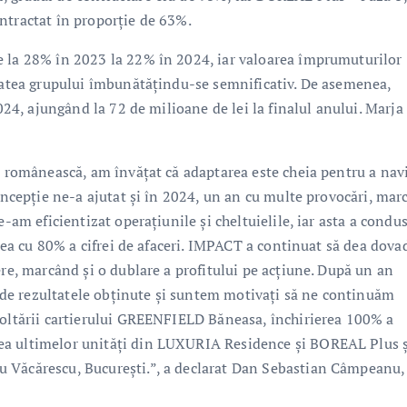
ntractat în proporție de 63%.
e la 28% în 2023 la 22% în 2024, iar valoarea împrumuturilor
itatea grupului îmbunătățindu-se semnificativ. De asemenea,
2024, ajungând la 72 de milioane de lei la finalul anului. Marja
lă românească, am învățat că adaptarea este cheia pentru a nav
concepție ne-a ajutat și în 2024, un an cu multe provocări, mar
-am eficientizat operațiunile și cheltuielile, iar asta a condus
erea cu 80% a cifrei de afaceri. IMPACT a continuat să dea dova
ere, marcând și o dublare a profitului pe acțiune. După un an
de rezultatele obținute și suntem motivați să ne continuăm
voltării cartierului GREENFIELD Băneasa, închirierea 100% a
ea ultimelor unități din LUXURIA Residence și BOREAL Plus ș
u Văcărescu, București.”, a declarat Dan Sebastian Câmpeanu