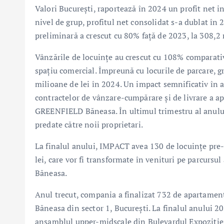
Valori București, raportează în 2024 un profit net in
nivel de grup, profitul net consolidat s-a dublat în 2
preliminară a crescut cu 80% față de 2023, la 308,2 
Vânzările de locuințe au crescut cu 108% comparativ
spațiu comercial. Împreună cu locurile de parcare, g
milioane de lei în 2024. Un impact semnificativ în 
contractelor de vânzare-cumpărare și de livrare a a
GREENFIELD Băneasa. În ultimul trimestru al anului
predate către noii proprietari.
La finalul anului, IMPACT avea 130 de locuințe pre-
lei, care vor fi transformate în venituri pe parcurs
Băneasa.
Anul trecut, compania a finalizat 732 de apartament
Băneasa din sector 1, București. La finalul anului 
ansamblul upper-midscale din Bulevardul Expoziției