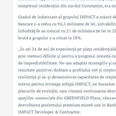
complexul rezidențial din nordul Constanței, era co
Gradul de îndatorare al grupului IMPACT a scăzut d
bancare s-a redus cu 96,5 milioane de lei, solvabil
lichiditățile au crescut cu 21 de milioane de lei în 
brută a grupului s-a situat la 28%.
„În cei 34 de ani de experiență pe piața rezidenția
prin vremuri dificile și pentru a progresa. Această 
de impredictibilitate. Ne-am adaptat strategiile și ne
rezultate pozitive: dublare a profitului net și creșt
reziliență și să-și demonstreze capacitatea de creșt
intens pentru întreaga echipă IMPACT, ne bucurăm 
planurile de evoluție, care vizează continuarea dez
spațiilor comerciale din GREENFIELD Plaza, vânzar
dezvoltarea proiectului premium mixed-use în Barb
IMPACT Developer & Contractor.