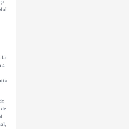
și
olul
 la
m a
ația
de
e de
ul
al,