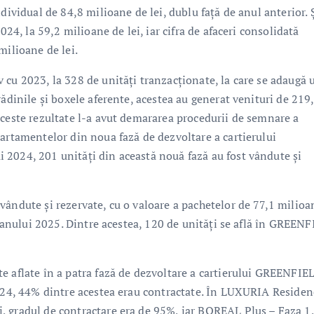
dividual de 84,8 milioane de lei, dublu față de anul anterior. Ș
024, la 59,2 milioane de lei, iar cifra de afaceri consolidată
milioane de lei.
 cu 2023, la 328 de unități tranzacționate, la care se adaugă 
rădinile și boxele aferente, acestea au generat venituri de 219
aceste rezultate l-a avut demararea procedurii de semnare a
partamentelor din noua fază de dezvoltare a cartierului
 2024, 201 unități din această nouă fază au fost vândute și
vândute și rezervate, cu o valoare a pachetelor de 77,1 milioa
ul anului 2025. Dintre acestea, 120 de unități se află în GREEN
e aflate în a patra fază de dezvoltare a cartierului GREENFIE
2024, 44% dintre acestea erau contractate. În LUXURIA Residen
, gradul de contractare era de 95%, iar BOREAL Plus – Faza 1,