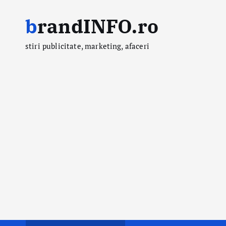
S
brandINFO.ro
k
i
stiri publicitate, marketing, afaceri
p
t
o
c
o
n
t
e
n
t