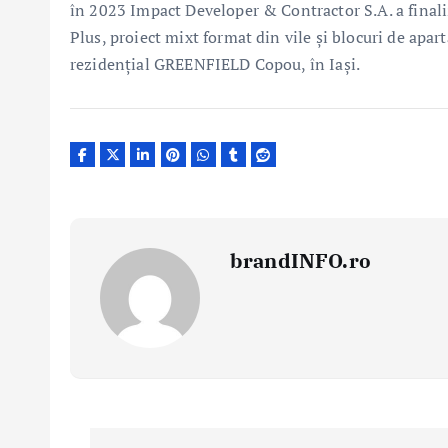
în 2023 Impact Developer & Contractor S.A. a final
Plus, proiect mixt format din vile și blocuri de apar
rezidențial GREENFIELD Copou, în Iași.
brandINFO.ro
N