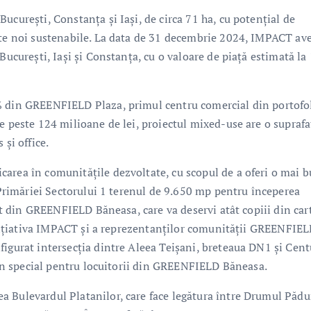
ucurești, Constanța și Iași, de circa 71 ha, cu potențial de
cte noi sustenabile. La data de 31 decembrie 2024, IMPACT av
București, Iași și Constanța, cu o valoare de piață estimată la
% din GREENFIELD Plaza, primul centru comercial din portofol
e peste 124 milioane de lei, proiectul mixed-use are o suprafa
 și office.
area în comunitățile dezvoltate, cu scopul de a oferi o mai 
t Primăriei Sectorului 1 terenul de 9.650 mp pentru începerea
tat din GREENFIELD Băneasa, care va deservi atât copiii din cart
 inițiativa IMPACT și a reprezentanților comunității GREENFIEL
figurat intersecția dintre Aleea Teișani, breteaua DN1 și Cent
, în special pentru locuitorii din GREENFIELD Băneasa.
a Bulevardul Platanilor, care face legătura între Drumul Pădu