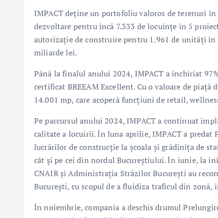
IMPACT deține un portofoliu valoros de terenuri în B
dezvoltare pentru încă 7.333 de locuințe în 5 proie
autorizație de construire pentru 1.961 de unități în 
miliarde lei.
Până la finalul anului 2024, IMPACT a închiriat 97
certificat BREEAM Excellent. Cu o valoare de piață d
14.001 mp, care acoperă funcțiuni de retail, wellness
Pe parcursul anului 2024, IMPACT a continuat implic
calitate a locuirii. În luna aprilie, IMPACT a preda
lucrărilor de construcție la școala și grădinița de s
cât și pe cei din nordul Bucureștiului. În iunie, la
CNAIR și Administrația Străzilor București au recon
București, cu scopul de a fluidiza traficul din zonă
În noiembrie, compania a deschis drumul Prelungire