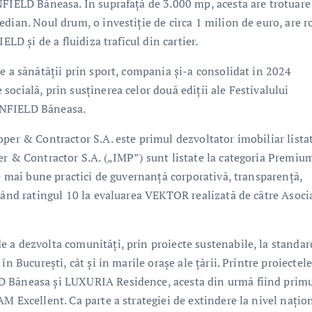
NFIELD Băneasa. În suprafață de 3.000 mp, acesta are trotuare 
dian. Noul drum, o investiție de circa 1 milion de euro, are r
ELD și de a fluidiza traficul din cartier.
e a sănătății prin sport, compania și-a consolidat în 2024
ocială, prin susținerea celor două ediții ale Festivalului
REENFIELD Băneasa.
per & Contractor S.A. este primul dezvoltator imobiliar listat
er & Contractor S.A. („IMP”) sunt listate la categoria Premiu
le mai bune practici de guvernanță corporativă, transparență,
nând ratingul 10 la evaluarea VEKTOR realizată de către Asoci
 a dezvolta comunități, prin proiecte sustenabile, la standar
n București, cât și în marile orașe ale țării. Printre proiectel
D Băneasa și LUXURIA Residence, acesta din urmă fiind prim
M Excellent. Ca parte a strategiei de extindere la nivel națion