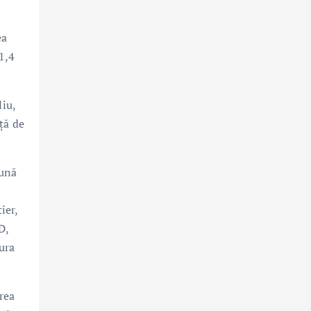
ea
 1,4
iu,
ță de
bună
ier,
D,
ura
rea