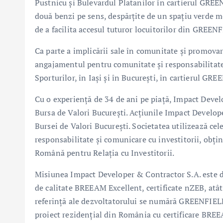
Pustnicu și Bulevardul Platanilor în cartierul GREE
două benzi pe sens, despărțite de un spațiu verde me
de a facilita accesul tuturor locuitorilor din GREENFI
Ca parte a implicării sale în comunitate și promovar
angajamentul pentru comunitate și responsabilitate s
Sporturilor, în Iași și în București, în cartierul G
Cu o experiență de 34 de ani pe piață, Impact Develo
Bursa de Valori București. Acțiunile Impact Develop
Bursei de Valori București. Societatea utilizează ce
responsabilitate şi comunicare cu investitorii, obți
Română pentru Relația cu Investitorii.
Misiunea Impact Developer & Contractor S.A. este de
de calitate BREEAM Excellent, certificate nZEB, atât î
referință ale dezvoltatorului se numără GREENFIEL
proiect rezidențial din România cu certificare BREEA