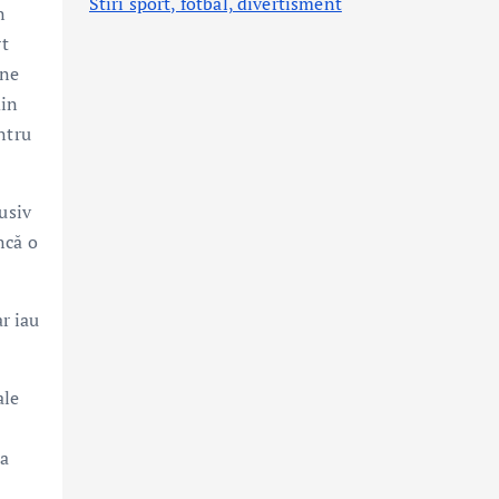
Stiri sport, fotbal,
divertisment
n
rt
une
din
entru
usiv
ncă o
r iau
ale
 a