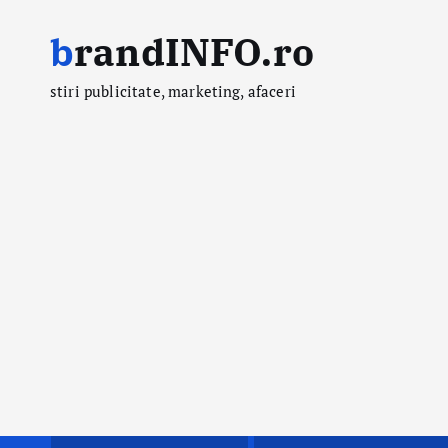
S
brandINFO.ro
k
i
stiri publicitate, marketing, afaceri
p
t
o
c
o
n
t
e
n
t