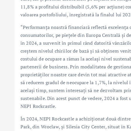
11,8% a profitului distribuibil (5,6% per acțiune) c
valoarea portofoliului, înregistrată la finalul lui 20
“Performanța noastră financiară reflectă excelența o
consumatorilor, pe piețele din Europa Centrală și de
în 2024, a survenit în primul rând datorită vânzărilo
creștem nivelul chiriilor de bază și să obținem veni
costului de ocupare a rămas la același nivel sustenab
partenerii de business. Prin modalitatea de gestion
proprietăților noastre care devin tot mai atractive a
să reducem gradul de neocupare la 1,7%, la nivelul î
același timp, suntem interesați să ne dezvoltam prin 
sustenabile. Din acest punct de vedere, 2024 a fost 
NEPI Rockcastle.
În 2024, NEPI Rockcastle a achiziționat două dintr
Park, din Wroclaw, și Silesia City Center, situat în K