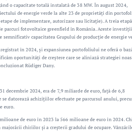
gând o capacitate totală instalată de 38 MW. În august 2024,
ectului de energie verde la alte 23 de proprietăți din portofol
e etape de implementare, autorizare sau licitație). A treia etapă
e parcuri fotovoltaice greenfield în România. Aceste investiții
e semnificativ capacitatea Grupului de producție de energie v
registrat în 2024, și expansiunea portofoliului ne oferă o baz
ficăm oportunități de creștere care se aliniază strategiei noas
concluzionat Rüdiger Dany.
 31 decembrie 2024, era de 7,9 miliarde de euro, față de 6,8
re se datorează achizițiilor efectuate pe parcursul anului, prec
e euro.
0 milioane de euro în 2023 la 566 milioane de euro în 2024. Ch
majorării chiriilor și a creșterii gradului de ocupare. Vânzăril