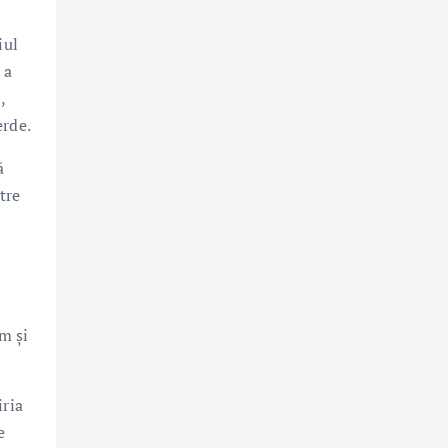
iul
 a
,
erde.
ă
tre
um și
iria
e