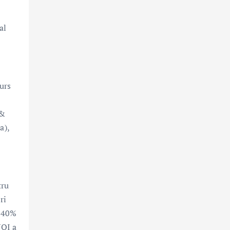
al
;
urs
 &
a),
tru
ri
ă 40%
NOI a