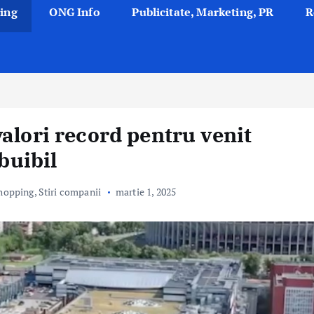
ing
ONG Info
Publicitate, Marketing, PR
R
alori record pentru venit
ibuibil
hopping
,
Stiri companii
martie 1, 2025