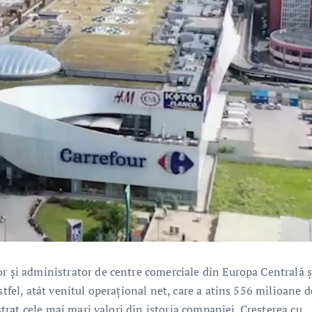
or și administrator de centre comerciale din Europa Centrală ș
stfel, atât venitul operațional net, care a atins 556 milioane d
istrat cele mai mari valori din istoria companiei. Creșterea cu