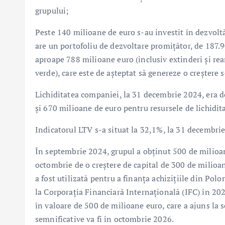
grupului;
Peste 140 milioane de euro s-au investit în dezvoltăr
are un portofoliu de dezvoltare promițător, de 187.90
aproape 788 milioane euro (inclusiv extinderi și ream
verde), care este de așteptat să genereze o creștere 
Lichiditatea companiei, la 31 decembrie 2024, era 
și 670 milioane de euro pentru resursele de lichidit
Indicatorul LTV s-a situat la 32,1%, la 31 decembrie
În septembrie 2024, grupul a obținut 500 de milioan
octombrie de o creștere de capital de 300 de milioa
a fost utilizată pentru a finanța achizițiile din Pol
la Corporația Financiară Internațională (IFC) în 202
în valoare de 500 de milioane euro, care a ajuns la
semnificative va fi în octombrie 2026.