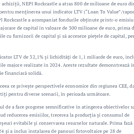
r achiziții, NEPI Rockcastle a atras 800 de milioane de euro di
us, pentru menținerea unui indicator LTV (“Loan To Value”/rapo
I Rockcastle a acompaniat fondurile obținute printr-o emisi
ajorare de capital în valoare de 300 milioane de euro, prima 
ile cu furnizorii de capital și să acceseze piețele de capital, p
cator LTV de 32,1% și lichidități de 1,1 miliarde de euro, incl
ițiile majore realizate în 2024. Aceste rezultate demonstrează î
e financiară solidă.
ceea ce privește perspectivele economice din regiunea CEE, da
tiți pentru diverse scenarii, în perioada următoare.
l de a face progrese semnificative în atingerea obiectivelor s
lud reducerea emisiilor, trecerea la producția și consumul de
șeuri evitabile și conservarea resurselor naturale. Prima fază
24 și a inclus instalarea de panouri fotovoltaice pe 28 de