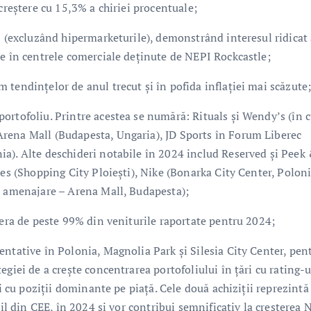
creștere cu 15,3% a chiriei procentuale;
3 (excluzând hipermarketurile), demonstrând interesul ridicat 
te în centrele comerciale deținute de NEPI Rockcastle;
tendințelor de anul trecut și în pofida inflației mai scăzute
ortofoliu. Printre acestea se numără: Rituals și Wendy’s (în c
rena Mall (Budapesta, Ungaria), JD Sports în Forum Liberec
a). Alte deschideri notabile în 2024 includ Reserved și Peek
ies (Shopping City Ploiești), Nike (Bonarka City Center, Poloni
e amenajare – Arena Mall, Budapesta);
 era de peste 99% din veniturile raportate pentru 2024;
entative în Polonia, Magnolia Park și Silesia City Center, pen
giei de a crește concentrarea portofoliului în țări cu rating-u
ți cu poziții dominante pe piață. Cele două achiziții reprezint
ail din CEE, în 2024 și vor contribui semnificativ la creșterea 