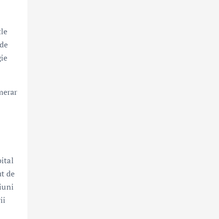
tle
 de
gie
merar
ital
ut de
iuni
ii