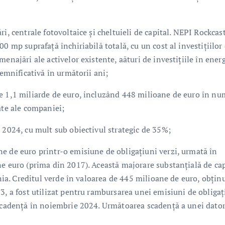
i, centrale fotovoltaice și cheltuieli de capital. NEPI Rockcas
0 mp suprafață închiriabilă totală, cu un cost al investițiilor
enajări ale activelor existente, aături de investițiile în ener
semnificativă în următorii ani;
de 1,1 miliarde de euro, incluzând 448 milioane de euro în nu
ate ale companiei;
 2024, cu mult sub obiectivul strategic de 35%;
e de euro printr-o emisiune de obligațiuni verzi, urmată în
ne euro (prima din 2017). Această majorare substanțială de cap
onia. Creditul verde în valoarea de 445 milioane de euro, obțin
3, a fost utilizat pentru rambursarea unei emisiuni de obligaț
 scadență în noiembrie 2024. Următoarea scadență a unei dator