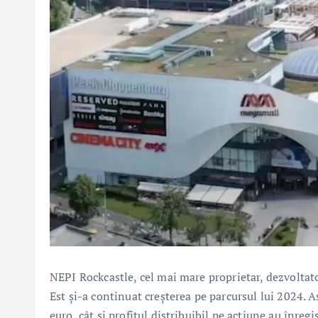
NEPI Rockcastle, cel mai mare proprietar, dezvoltat
Est și-a continuat creșterea pe parcursul lui 2024. A
euro, cât și profitul distribuibil pe acțiune au înreg