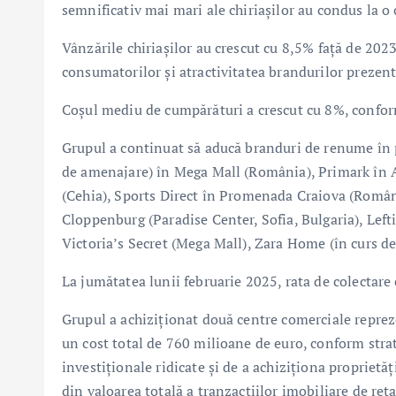
semnificativ mai mari ale chiriașilor au condus la o 
Vânzările chiriașilor au crescut cu 8,5% față de 202
consumatorilor și atractivitatea brandurilor prezen
Coșul mediu de cumpărături a crescut cu 8%, conform 
Grupul a continuat să aducă branduri de renume în p
de amenajare) în Mega Mall (România), Primark în A
(Cehia), Sports Direct în Promenada Craiova (Români
Cloppenburg (Paradise Center, Sofia, Bulgaria), Left
Victoria’s Secret (Mega Mall), Zara Home (în curs d
La jumătatea lunii februarie 2025, rata de colectare
Grupul a achiziționat două centre comerciale reprez
un cost total de 760 milioane de euro, conform strate
investiționale ridicate și de a achiziționa proprietă
din valoarea totală a tranzacțiilor imobiliare de ret