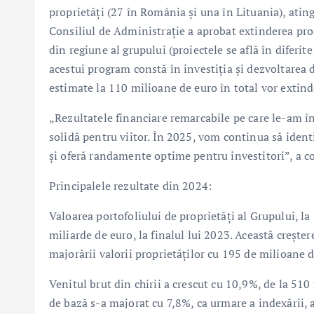
proprietăți (27 în România și una în Lituania), atin
Consiliul de Administrație a aprobat extinderea proi
din regiune al grupului (proiectele se află în diferit
acestui program constă în investiția și dezvoltarea d
estimate la 110 milioane de euro în total vor extind
„Rezultatele financiare remarcabile pe care le-am în
solidă pentru viitor. În 2025, vom continua să identi
și oferă randamente optime pentru investitori”, a 
Principalele rezultate din 2024:
Valoarea portofoliului de proprietăți al Grupului, la
miliarde de euro, la finalul lui 2023. Această crește
majorării valorii proprietăților cu 195 de milioane d
Venitul brut din chirii a crescut cu 10,9%, de la 51
de bază s-a majorat cu 7,8%, ca urmare a indexării, a 