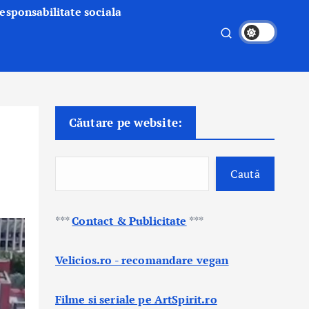
esponsabilitate sociala
Căutare pe website:
Caută
***
Contact & Publicitate
***
Velicios.ro - recomandare vegan
Filme si seriale pe ArtSpirit.ro