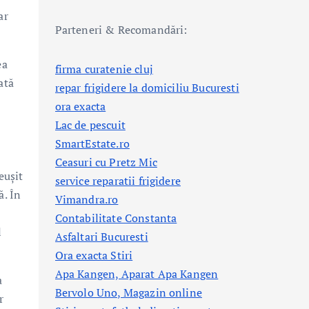
ar
Parteneri & Recomandări:
ea
firma curatenie cluj
ată
repar frigidere la domiciliu Bucuresti
ora exacta
Lac de pescuit
SmartEstate.ro
Ceasuri cu Pretz Mic
eușit
service reparatii frigidere
ă. În
Vimandra.ro
Contabilitate Constanta
l
Asfaltari Bucuresti
Ora exacta Stiri
Apa Kangen, Aparat Apa Kangen
a
Bervolo Uno, Magazin online
r