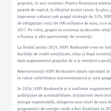
grupului, în anii următori. Pentru finanțarea acesto
piețele de capital, la sfârșitul anului trecut. În pl
împrumut-valoare) sub pragul strategic de 35%, NEP
de obligațiuni verzi de 500 milioane de euro, cu o m
2017. Pe viitor, grupul va continua să dezvolte relați
a finanța și alte oportunități de investiții.
La finalul anului 2024, NEPI Rockcastle avea un indi
facilități de credit neutilizate, chiar și după invest
dată angajamentul grupului de a-și menține o poziți
Reprezentanții NEPI Rockcastle rămân optimiști în 
în calcul volatilitatea macroeconomică și sunt pregă
În 2024, NEPI Rockcastle și-a reafirmat angajamentu
ambițioase de sustenabilitate. Inițiativele cheie inc
energie regenerabilă, atingerea unui nivel de zero de
programului de energie verde a fost finalizată în 20