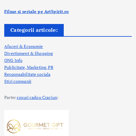
Filme si seriale pe ArtSpirit.ro
Categorii articole:
Afaceri & Economie
Divertisment & Shopping
ONG Info
Publicitate, Marketing, PR
Responsabilitate sociala
Stiri companii
Parter
cosuri cadou Craciun
: