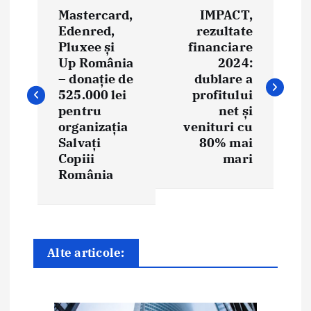
Mastercard,
IMPACT,
a
Edenred,
rezultate
Pluxee și
financiare
v
Up România
2024:
i
– donație de
dublare a
525.000 lei
profitului
g
pentru
net și
organizația
venituri cu
a
Salvați
80% mai
Copiii
mari
r
România
e
î
n
Alte articole:
a
r