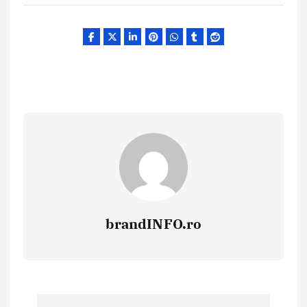
brandINFO.ro
N