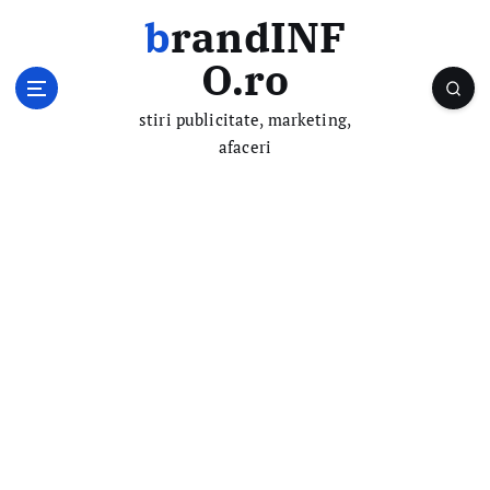
S
brandINF
k
i
O.ro
p
t
stiri publicitate, marketing,
o
afaceri
c
o
n
t
e
n
t