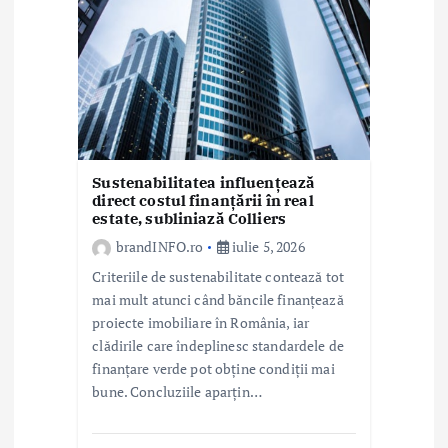
t
i
c
o
l
Sustenabilitatea influențează
direct costul finanțării în real
estate, subliniază Colliers
e
brandINFO.ro
iulie 5, 2026
Criteriile de sustenabilitate contează tot
mai mult atunci când băncile finanțează
proiecte imobiliare în România, iar
clădirile care îndeplinesc standardele de
finanțare verde pot obține condiții mai
bune. Concluziile aparțin…