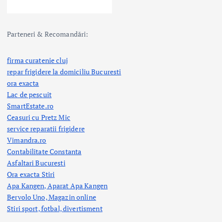
Parteneri & Recomandări:
firma curatenie cluj
repar frigidere la domiciliu Bucuresti
ora exacta
Lac de pescuit
SmartEstate.ro
Ceasuri cu Pretz Mic
service reparatii frigidere
Vimandra.ro
Contabilitate Constanta
Asfaltari Bucuresti
Ora exacta Stiri
Apa Kangen, Aparat Apa Kangen
Bervolo Uno, Magazin online
Stiri sport, fotbal,
divertisment