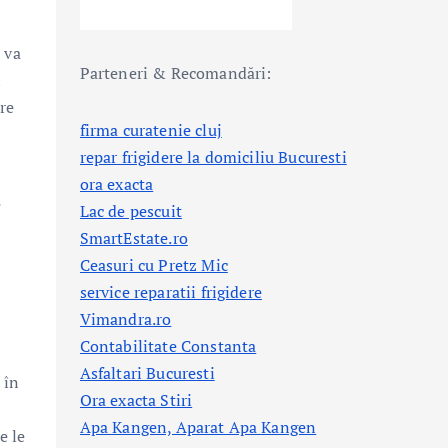
 va
Parteneri & Recomandări:
i
re
firma curatenie cluj
repar frigidere la domiciliu Bucuresti
ora exacta
e
Lac de pescuit
SmartEstate.ro
Ceasuri cu Pretz Mic
service reparatii frigidere
Vimandra.ro
Contabilitate Constanta
Asfaltari Bucuresti
 în
Ora exacta Stiri
Apa Kangen, Aparat Apa Kangen
e le