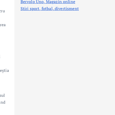
Bervolo Uno, Magazin online
Stiri sport, fotbal,
divertisment
cru
area
i
eștia
sul
ând