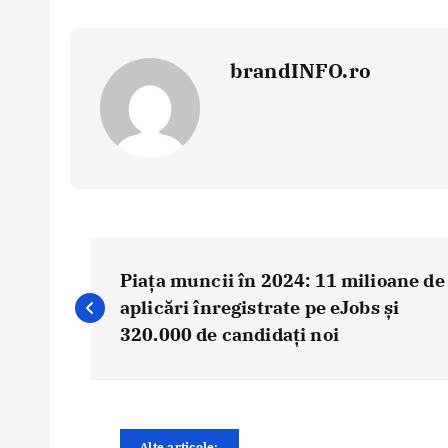
brandINFO.ro
N
a
Piața muncii în 2024: 11 milioane de
v
aplicări înregistrate pe eJobs și
i
320.000 de candidați noi
g
a
r
e
Alte articole: