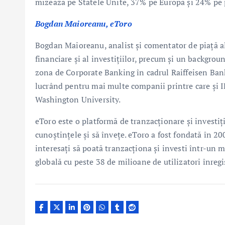
mizează pe Statele Unite, 37% pe Europa și 24% pe 
Bogdan Maioreanu, eToro
Bogdan Maioreanu, analist și comentator de piață al
financiare și al investițiilor, precum și un backgrou
zona de Corporate Banking în cadrul Raiffeisen Bank 
lucrând pentru mai multe companii printre care și
Washington University.
eToro este o platformă de tranzacționare și investiți
cunoștințele și să învețe. eToro a fost fondată în 20
interesați să poată tranzacționa și investi într-un 
globală cu peste 38 de milioane de utilizatori înregis