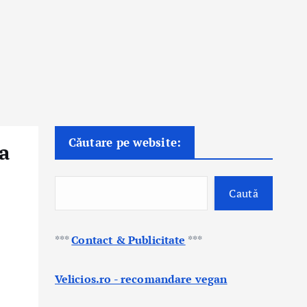
Căutare pe website:
la
Caută
***
Contact & Publicitate
***
Velicios.ro - recomandare vegan