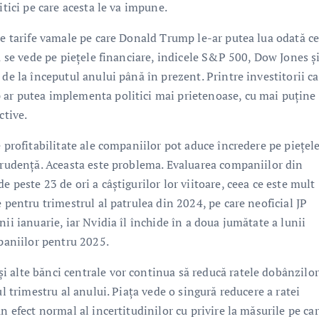
itici pe care acesta le va impune.
de tarife vamale pe care Donald Trump le-ar putea lua odată ce
ru se vede pe piețele financiare, indicele S&P 500, Dow Jones ș
de la începutul anului până în prezent. Printre investitorii ca
 ar putea implementa politici mai prietenoase, cu mai puține
ctive.
e profitabilitate ale companiilor pot aduce încredere pe piețel
 prudență. Aceasta este problema. Evaluarea companiilor din
 peste 23 de ori a câștigurilor lor viitoare, ceea ce este mult
 pentru trimestrul al patrulea din 2024, pe care neoficial JP
ii ianuarie, iar Nvidia îl închide în a doua jumătate a lunii
mpaniilor pentru 2025.
 alte bănci centrale vor continua să reducă ratele dobânzilor
ul trimestru al anului. Piața vede o singură reducere a ratei
n efect normal al incertitudinilor cu privire la măsurile pe car