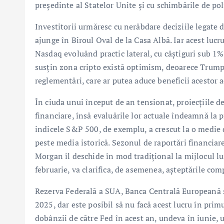
președinte al Statelor Unite și cu schimbările de pol
Investitorii urmăresc cu nerăbdare deciziile legate 
ajunge în Biroul Oval de la Casa Albă. Iar acest luc
Nasdaq evoluând practic lateral, cu câștiguri sub 1% 
susțin zona cripto există optimism, deoarece Trump
reglementări, care ar putea aduce beneficii acestor a
În ciuda unui început de an tensionat, proiecțiile d
financiare, însă evaluările lor actuale îndeamnă la
indicele S&P 500, de exemplu, a crescut la o medie de
peste media istorică. Sezonul de raportări financiare
Morgan îl deschide în mod tradițional la mijlocul lun
februarie, va clarifica, de asemenea, așteptările co
Rezerva Federală a SUA, Banca Centrală Europeană și
2025, dar este posibil să nu facă acest lucru în prim
dobânzii de către Fed în acest an, undeva în iunie, u