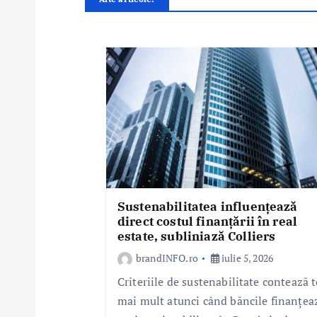
î
n
a
r
t
i
c
o
l
e
Sustenabilitatea influențează
direct costul finanțării în real
estate, subliniază Colliers
brandINFO.ro
iulie 5, 2026
Criteriile de sustenabilitate contează t
mai mult atunci când băncile finanțea