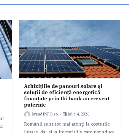
Achizițiile de panouri solare și
soluții de eficiență energetică
finanțate prin tbi bank au crescut
puternic
brandINFO.ro
iulie 4, 2026
ot
Românii sunt tot mai atenți la costurile
ză
lunare, dar și la investițiile care pot aduce