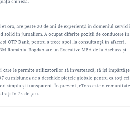
piața chineză.
 eToro, are peste 20 de ani de experiență în domeniul servicii
nd solid în jurnalism. A ocupat diferite poziții de conducere în
și OTP Bank, pentru a trece apoi .la consultanță în afaceri,
 IBM România. Bogdan are un Executive MBA de la Asebuss și
i care le permite utilizatorilor să investească, să își împărtăș
07 cu misiunea de a deschide piețele globale pentru ca toți cei
mod simplu și transparent. În prezent, eToro este o comunitat
trați în 75 de țări.