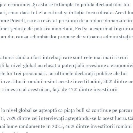
ra economiei. Și asta se întâmplă în pofida declarațiilor lui
 chiar dacă tot el a criticat și inflația încă ridicată. Acest lu
ome Powell, care a rezistat presiunii de a reduce dobanzile în
mei ședințe de politică monetară, Fed și-a exprimat îngrijor
 an din cauza schimbărilor propuse de viitoarea administrație
atunci când au fost întrebați care sunt cele mai mari riscuri
uali la nivel global au clasat o potențială recesiune a economie
le lor trei preocupări. Iar ultimele declarații publice ale lui
nvestitorii români resimt aceste incertitudini, 50% dintre ac
 trimestru al acestui an, față de 47% dintre investitorii
 la nivel global se așteaptă ca piața bull să continue pe parcur
ti, 76% dintre cei intervievați așteptându-se la acest lucru. C
e mai bune randamente în 2025, 46% dintre investitorii români