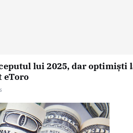
nceputul lui 2025, dar optimiști 
t eToro
5