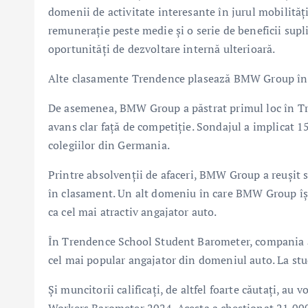
domenii de activitate interesante în jurul mobilităţ
remuneraţie peste medie şi o serie de beneficii sup
oportunităţi de dezvoltare internă ulterioară.
Alte clasamente Trendence plasează BMW Group în
De asemenea, BMW Group a păstrat primul loc în Tr
avans clar faţă de competiţie. Sondajul a implicat 15.
colegiilor din Germania.
Printre absolvenţii de afaceri, BMW Group a reuşit să
în clasament. Un alt domeniu în care BMW Group îşi 
ca cel mai atractiv angajator auto.
În Trendence School Student Barometer, compania a ur
cel mai popular angajator din domeniul auto. La stud
Şi muncitorii calificaţi, de altfel foarte căutaţi, a
Workers Barometer 2024. Acesta a chestionat 21.00