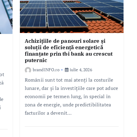
Achizițiile de panouri solare și
soluții de eficiență energetică
finanțate prin tbi bank au crescut
puternic
brandINFO.ro
iulie 4, 2026
ot
Românii sunt tot mai atenți la costurile
ză
lunare, dar și la investițiile care pot aduce
economii pe termen lung, în special în
de
zona de energie, unde predictibilitatea
i
facturilor a devenit…