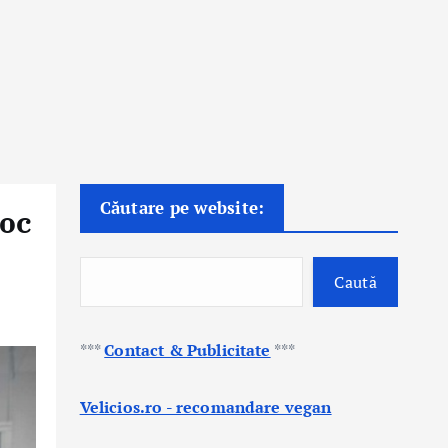
Căutare pe website:
loc
Caută
***
Contact & Publicitate
***
Velicios.ro - recomandare vegan