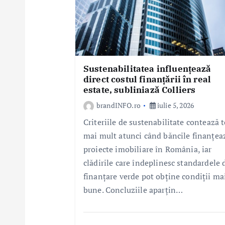
c
o
l
e
Sustenabilitatea influențează
direct costul finanțării în real
estate, subliniază Colliers
brandINFO.ro
iulie 5, 2026
Criteriile de sustenabilitate contează t
mai mult atunci când băncile finanțea
proiecte imobiliare în România, iar
clădirile care îndeplinesc standardele 
finanțare verde pot obține condiții ma
bune. Concluziile aparțin…