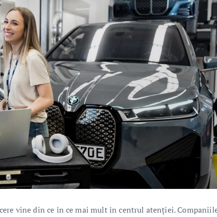
facere vine din ce în ce mai mult în centrul atenţiei. Companiil