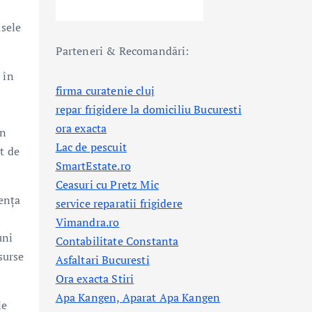
asele
Parteneri & Recomandări:
 în
firma curatenie cluj
repar frigidere la domiciliu Bucuresti
ora exacta
în
Lac de pescuit
at de
SmartEstate.ro
Ceasuri cu Pretz Mic
ienţa
service reparatii frigidere
Vimandra.ro
uni
Contabilitate Constanta
surse
Asfaltari Bucuresti
Ora exacta Stiri
Apa Kangen, Aparat Apa Kangen
le