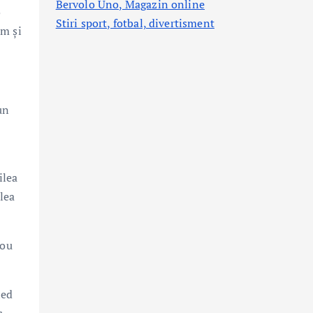
Bervolo Uno, Magazin online
o
Stiri sport, fotbal,
divertisment
um şi
un
ilea
lea
nou
led
c.