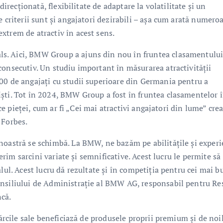
direcţionată, flexibilitate de adaptare la volatilitate şi un
e criterii sunt şi angajatori dezirabili – aşa cum arată numero
xtrem de atractiv în acest sens.
s. Aici, BMW Group a ajuns din nou în fruntea clasamentului
consecutiv. Un studiu important în măsurarea atractivităţii
00 de angajaţi cu studii superioare din Germania pentru a
şti. Tot în 2024, BMW Group a fost în fruntea clasamentelor 
ice pieţei, cum ar fi „Cei mai atractivi angajatori din lume” cre
 Forbes.
noastră se schimbă. La BMW, ne bazăm pe abilităţile şi exper
ferim sarcini variate şi semnificative. Acest lucru le permite să
lul. Acest lucru dă rezultate şi în competiţia pentru cei mai b
onsiliului de Administraţie al BMW AG, responsabil pentru Re
ncă.
mărcile sale beneficiază de produsele proprii premium şi de noi