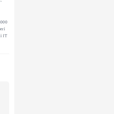
.000
eri
i IT