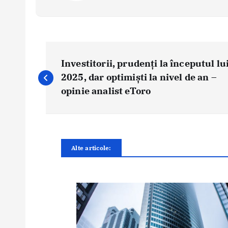
N
a
Investitorii, prudenți la începutul lu
v
2025, dar optimiști la nivel de an –
i
opinie analist eToro
g
a
r
e
Alte articole:
î
n
a
r
t
i