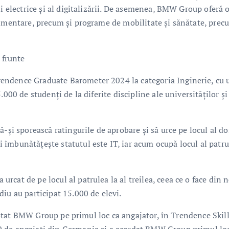
ii electrice şi al digitalizării. De asemenea, BMW Group oferă 
limentare, precum şi programe de mobilitate şi sănătate, prec
 frunte
endence Graduate Barometer 2024 la categoria Inginerie, cu 
000 de studenţi de la diferite discipline ale universităţilor şi
-şi sporească ratingurile de aprobare şi să urce pe locul al do
îmbunătăţeşte statutul este IT, iar acum ocupă locul al patru
cat de pe locul al patrulea la al treilea, ceea ce o face din 
iu au participat 15.000 de elevi.
u votat BMW Group pe primul loc ca angajator, în Trendence Skil
0 de angajaţi din Germania şi a acordat BMW Group primul lo