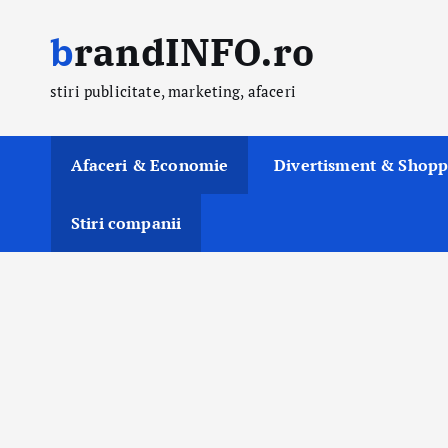
S
brandINFO.ro
k
i
stiri publicitate, marketing, afaceri
p
t
o
Afaceri & Economie
Divertisment & Shopp
c
o
Stiri companii
n
t
e
n
t