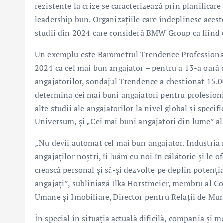
rezistente la crize se caracterizează prin planificare 
leadership bun. Organizaţiile care îndeplinesc acest
studii din 2024 care consideră BMW Group ca fiind e
Un exemplu este Barometrul Trendence Professional
2024 ca cel mai bun angajator – pentru a 13-a oară 
angajatorilor, sondajul Trendence a chestionat 15.0
determina cei mai buni angajatori pentru profesioni
alte studii ale angajatorilor la nivel global şi specif
Universum, şi „Cei mai buni angajatori din lume” al
„Nu devii automat cel mai bun angajator. Industria 
angajaţilor noştri, îi luăm cu noi în călătorie şi le o
crească personal şi să-şi dezvolte pe deplin potenţia
angajaţi”, subliniază Ilka Horstmeier, membru al C
Umane şi Imobiliare, Director pentru Relaţii de Mu
În special în situaţia actuală dificilă, compania şi 