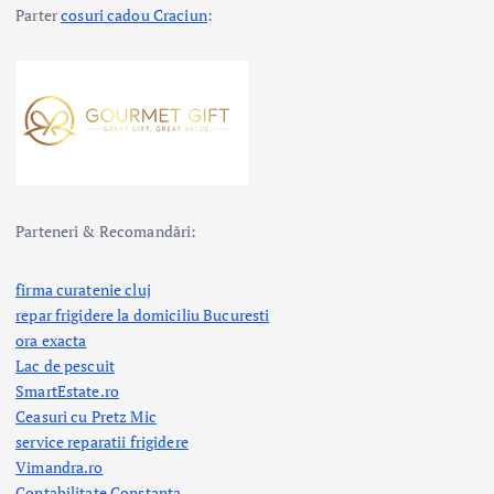
Parter
cosuri cadou Craciun
:
Parteneri & Recomandări:
firma curatenie cluj
repar frigidere la domiciliu Bucuresti
ora exacta
Lac de pescuit
SmartEstate.ro
Ceasuri cu Pretz Mic
service reparatii frigidere
Vimandra.ro
Contabilitate Constanta