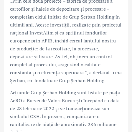
„Prin cele două proiecte – fabrica de procesare a
cartofilor și halele de depozitare și procesare –
completăm ciclul inițiat de Grup Șerban Holding în
ultimii ani. Aceste investiții, realizate prin proiectul
național InvestAlim și cu sprijinul fondurilor
europene prin AFIR, închid cercul lanțului nostru
de producție: de la recoltare, la procesare,
depozitare și livrare. Astfel, obținem un control
complet al procesului, asigurând o calitate
constantă și o eficiență superioară.”, a declarat Irina
Șerban, co-fondatoare Grup Șerban Holding.
Acțiunile Grup Șerban Holding sunt listate pe piața
AeRO a Bursei de Valori București începând cu data
de 28 februarie 2022 și se tranzacționează sub
simbolul GSH. În prezent, compania are o
capitalizare de piață de aproximativ 286 milioane