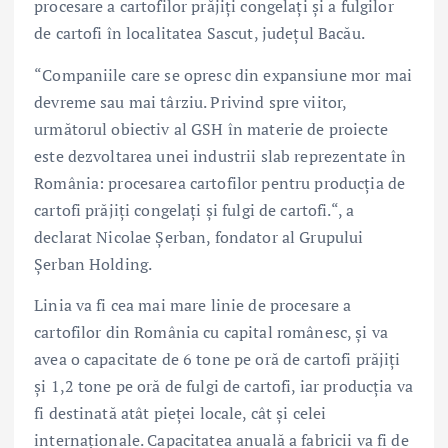
procesare a cartofilor prăjiți congelați și a fulgilor
de cartofi în localitatea Sascut, județul Bacău.
“Companiile care se opresc din expansiune mor mai
devreme sau mai târziu. Privind spre viitor,
următorul obiectiv al GSH în materie de proiecte
este dezvoltarea unei industrii slab reprezentate în
România: procesarea cartofilor pentru producția de
cartofi prăjiți congelați și fulgi de cartofi.“, a
declarat Nicolae Șerban, fondator al Grupului
Șerban Holding.
Linia va fi cea mai mare linie de procesare a
cartofilor din România cu capital românesc, și va
avea o capacitate de 6 tone pe oră de cartofi prăjiți
și 1,2 tone pe oră de fulgi de cartofi, iar producția va
fi destinată atât pieței locale, cât și celei
internaționale. Capacitatea anuală a fabricii va fi de