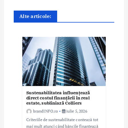
a
r
Alte articole:
t
i
c
o
l
e
Sustenabilitatea influențează
direct costul finanțării în real
estate, subliniază Colliers
brandINFO.ro
iulie 5, 2026
Criteriile de sustenabilitate contează tot
mai mult atunci când băncile finanțează