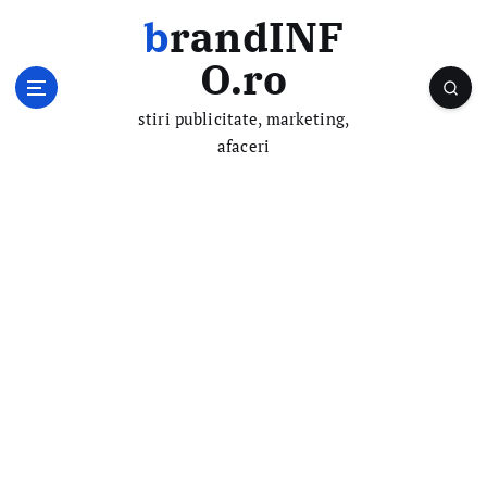
S
brandINF
k
i
O.ro
p
t
stiri publicitate, marketing,
o
afaceri
c
o
n
t
e
n
t