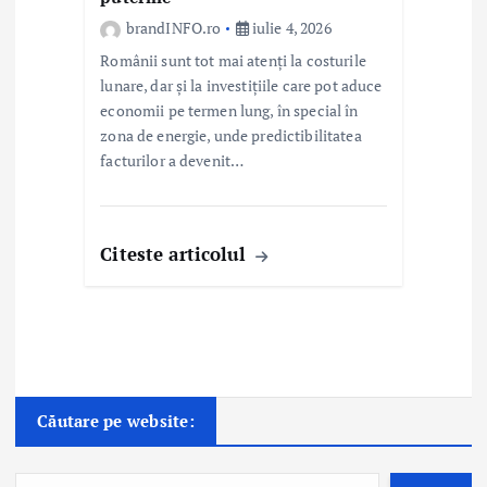
brandINFO.ro
iulie 4, 2026
Românii sunt tot mai atenți la costurile
lunare, dar și la investițiile care pot aduce
economii pe termen lung, în special în
zona de energie, unde predictibilitatea
facturilor a devenit…
Citeste articolul
Căutare pe website: