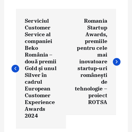
N
Serviciul
Romania
a
Customer
Startup
Service al
Awards,
v
companiei
premiile
i
Beko
pentru cele
România –
mai
g
două premii
inovatoare
Gold și unul
startup-uri
a
Silver în
românești
cadrul
de
r
European
tehnologie –
e
Customer
proiect
Experience
ROTSA
î
Awards
2024
n