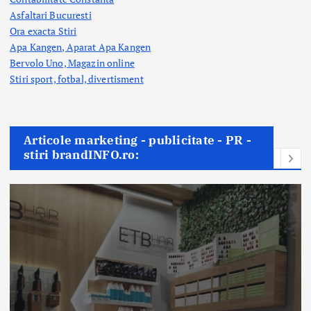
Asfaltari Bucuresti
Ora exacta Stiri
Apa Kangen, Aparat Apa Kangen
Bervolo Uno, Magazin online
Stiri sport, fotbal,
divertisment
Articole marketing - publicitate - PR -
stiri brandINFO.ro: