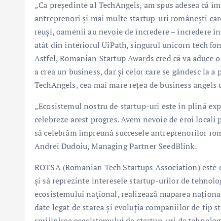
„Ca președinte al TechAngels, am spus adesea că îmi
antreprenori și mai multe startup-uri românești care 
reuși, oamenii au nevoie de încredere – încredere în 
atât din interiorul UiPath, singurul unicorn tech fon
Astfel, Romanian Startup Awards cred că va aduce o i
a crea un business, dar și celor care se gândesc la a
TechAngels, cea mai mare rețea de business angels
„Ecosistemul nostru de startup-uri este în plină ex
celebreze acest progres. Avem nevoie de eroi locali
să celebrăm împreună succesele antreprenorilor româ
Andrei Dudoiu, Managing Partner SeedBlink.
ROTSA (Romanian Tech Startups Association) este o 
și să reprezinte interesele startup-urilor de tehnol
ecosistemului național, realizează maparea național
date legat de starea și evoluția companiilor de tip 
sprijinirea ecosistemului de startup-uri de tehnologi