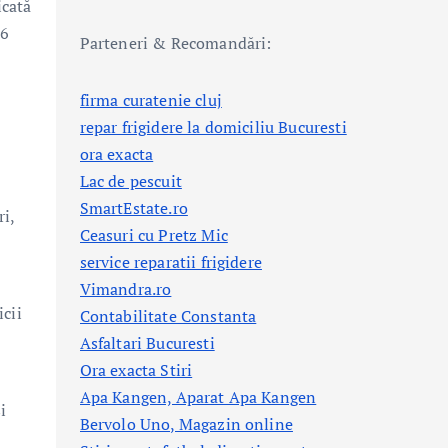
icată
26
Parteneri & Recomandări:
firma curatenie cluj
repar frigidere la domiciliu Bucuresti
ora exacta
Lac de pescuit
SmartEstate.ro
i,
Ceasuri cu Pretz Mic
service reparatii frigidere
Vimandra.ro
cii
Contabilitate Constanta
Asfaltari Bucuresti
Ora exacta Stiri
Apa Kangen, Aparat Apa Kangen
i
Bervolo Uno, Magazin online