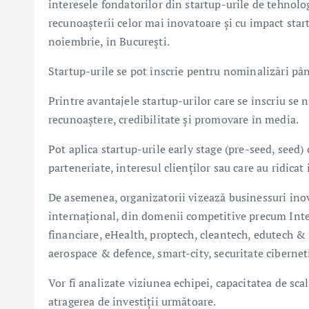
interesele fondatorilor din startup-urile de tehnol
recunoașterii celor mai inovatoare și cu impact star
noiembrie, în București.
Startup-urile se pot înscrie pentru nominalizări p
Printre avantajele startup-urilor care se înscriu se 
recunoaștere, credibilitate și promovare în media.
Pot aplica startup-urile early stage (pre-seed, seed)
parteneriate, interesul clienților sau care au ridicat 
De asemenea, organizatorii vizează businessuri inov
internațional, din domenii competitive precum Inteli
financiare, eHealth, proptech, cleantech, edutech & 
aerospace & defence, smart-city, securitate cibernet
Vor fi analizate viziunea echipei, capacitatea de sca
atragerea de investiții următoare.