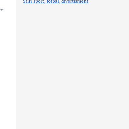
Stiri sport, fotbal,
divertisment
ve