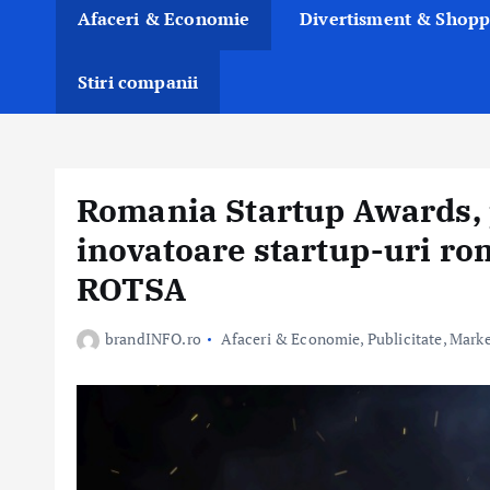
Afaceri & Economie
Divertisment & Shopp
Stiri companii
Romania Startup Awards, 
inovatoare startup-uri ro
ROTSA
brandINFO.ro
Afaceri & Economie
,
Publicitate, Mark