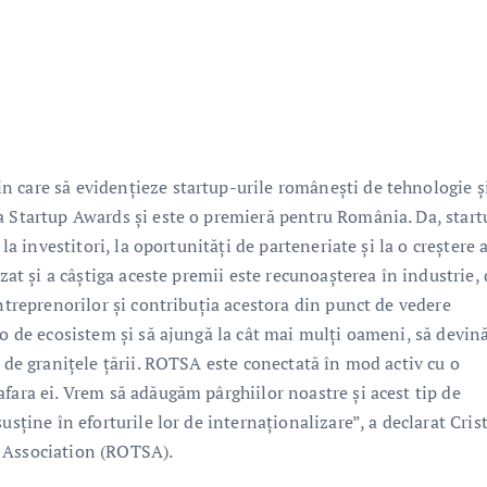
 care să evidențieze startup-urile românești de tehnologie ș
a Startup Awards și este o premieră pentru România. Da, start
la investitori, la oportunități de parteneriate și la o creștere 
zat și a câștiga aceste premii este recunoașterea în industrie, 
antreprenorilor și contribuția acestora din punct de vedere
lo de ecosistem și să ajungă la cât mai mulți oameni, să devin
o de granițele țării. ROTSA este conectată în mod activ cu o
fara ei. Vrem să adăugăm pârghiilor noastre și acest tip de
usține în eforturile lor de internaționalizare”, a declarat Cris
s Association (ROTSA).