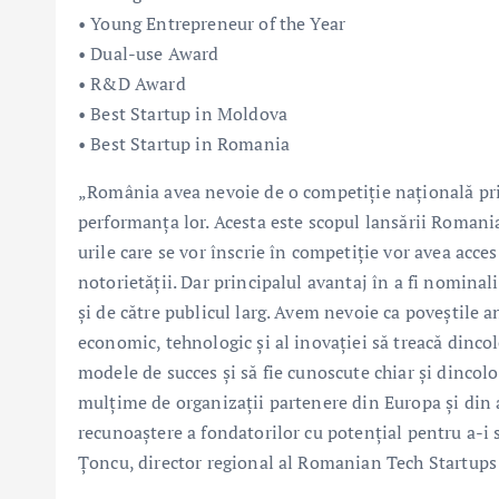
• Young Entrepreneur of the Year
• Dual-use Award
• R&D Award
• Best Startup in Moldova
• Best Startup in Romania
„România avea nevoie de o competiție națională prin
performanța lor. Acesta este scopul lansării Romani
urile care se vor înscrie în competiție vor avea acces 
notorietății. Dar principalul avantaj în a fi nominali
și de către publicul larg. Avem nevoie ca poveștile 
economic, tehnologic și al inovației să treacă dinco
modele de succes și să fie cunoscute chiar și dincol
mulțime de organizații partenere din Europa și din a
recunoaștere a fondatorilor cu potențial pentru a-i s
Țoncu, director regional al Romanian Tech Startup