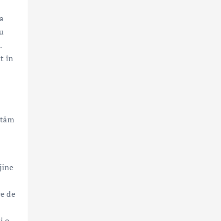
 a
ru
.
t în
ităm
jine
re de
i o