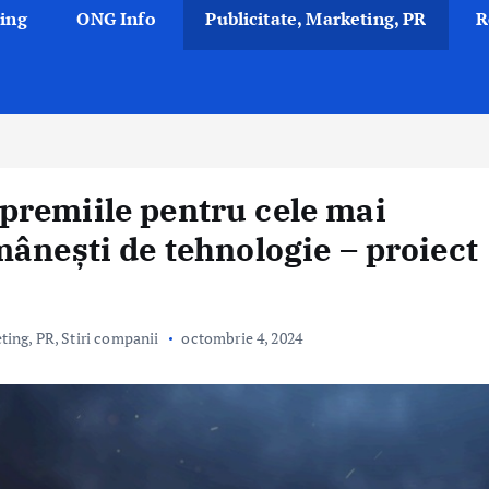
ing
ONG Info
Publicitate, Marketing, PR
R
premiile pentru cele mai
mânești de tehnologie – proiect
eting, PR
,
Stiri companii
octombrie 4, 2024