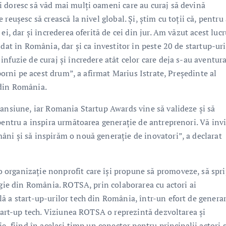
 doresc să văd mai mulți oameni care au curaj să devină
reușesc să crească la nivel global. Și, știm cu toții că, pentru
ei, dar și încrederea oferită de cei din jur. Am văzut acest luc
dat în România, dar și ca investitor în peste 20 de startup-uri
nfuzie de curaj și încredere atât celor care deja s-au aventura
 porni pe acest drum”, a afirmat Marius Istrate, Președinte al
 din România.
pansiune, iar Romania Startup Awards vine să valideze și să
 pentru a inspira următoarea generație de antreprenori. Vă inv
ni și să inspirăm o nouă generație de inovatori”, a declarat
organizație nonprofit care își propune să promoveze, să spri
ogie din România. ROTSA, prin colaborarea cu actori ai
ă a start-up-urilor tech din România, într-un efort de genera
start-up tech. Viziunea ROTSA o reprezintă dezvoltarea și
e, fiind în același timp un conector pentru principalii actori ș