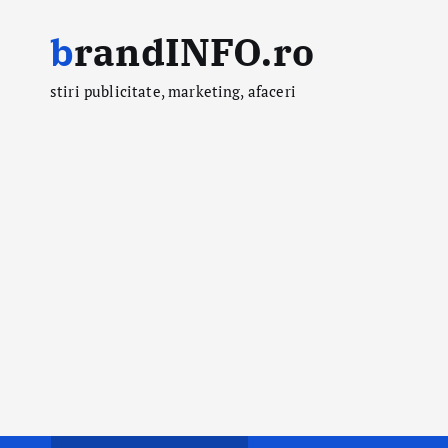
S
brandINFO.ro
k
i
stiri publicitate, marketing, afaceri
p
t
o
c
o
n
t
e
n
t