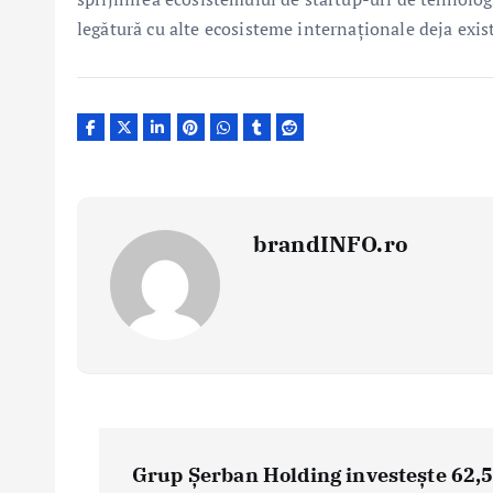
legătură cu alte ecosisteme internaționale deja exis
brandINFO.ro
N
a
Grup Șerban Holding investește 62,