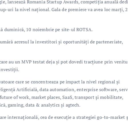
ogie, lansează Romania Startup Awards, competiția anuală ded
tup-uri la nivel național. Gala de premiere va avea loc marți, 
ână duminică, 10 noiembrie pe site-ul ROTSA.
numără accesul la investitori și oportunități de parteneriate,
 care au un MVP testat deja și pot dovedi tracțiune prin venitur
investiții.
atoare care se concentreaza pe impact la nivel regional și
gență Artificială, data automation, enterprise software, servi
future of work, market places, SaaS, transport și mobilitate,
ică, gaming, data & analytics și agtech.
lare internațională, cea de execuție a strategiei go-to-market ș