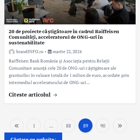
20 de proiecte câștigătoare în cadrul Raiffeisen
Comunități, acceleratorul de ONG-uri în
sustenabilitate
brandINFO.ro
martie 22, 2024
Raiffeisen Bank România și Asociația pentru Relații
Comunitare anunță cele 20 de ONG-uri câștigătoare ale
granturilor în valoare totală de 1 milion de euro, acordate prin
intermediul acceleratorului de ONG-uri…
Citeste articolul
1
…
88
89
90
P
Căutare pe website: