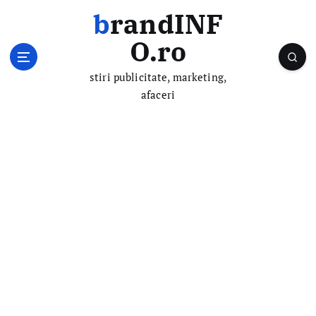
S
brandINF
k
i
O.ro
p
t
stiri publicitate, marketing,
o
afaceri
c
o
n
t
e
n
t