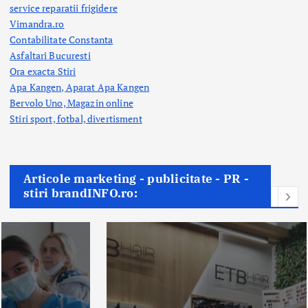
service reparatii frigidere
Vimandra.ro
Contabilitate Constanta
Asfaltari Bucuresti
Ora exacta Stiri
Apa Kangen, Aparat Apa Kangen
Bervolo Uno, Magazin online
Stiri sport, fotbal,
divertisment
Articole marketing - publicitate - PR -
stiri brandINFO.ro: