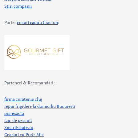
i
Stiri companii
c
Parter
cosuri cadou Craciun
:
o
l
e
Parteneri & Recomandări:
firma curatenie cluj
repar frigidere la domiciliu Bucuresti
ora exacta
Lac de pescuit
SmartEstate.ro
Ceasuri cu Pretz Mic