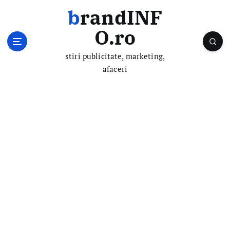
S
brandINF
k
i
O.ro
p
t
stiri publicitate, marketing,
o
afaceri
c
o
n
t
e
n
t