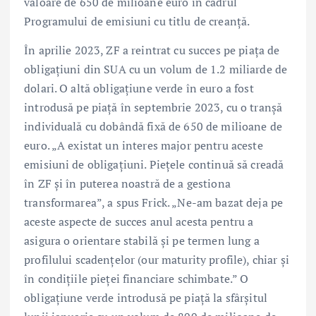
valoare de 650 de milioane euro în cadrul
Programului de emisiuni cu titlu de creanță.
În aprilie 2023, ZF a reintrat cu succes pe piața de
obligațiuni din SUA cu un volum de 1.2 miliarde de
dolari. O altă obligațiune verde în euro a fost
introdusă pe piață în septembrie 2023, cu o tranșă
individuală cu dobândă fixă de 650 de milioane de
euro. „A existat un interes major pentru aceste
emisiuni de obligațiuni. Piețele continuă să creadă
în ZF și în puterea noastră de a gestiona
transformarea”, a spus Frick. „Ne-am bazat deja pe
aceste aspecte de succes anul acesta pentru a
asigura o orientare stabilă și pe termen lung a
profilului scadențelor (our maturity profile), chiar și
în condițiile pieței financiare schimbate.” O
obligațiune verde introdusă pe piață la sfârșitul