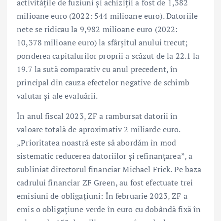
activitățile de fuziuni și achiziții a fost de 1,382
milioane euro (2022: 544 milioane euro). Datoriile
nete se ridicau la 9,982 milioane euro (2022:
10,378 milioane euro) la sfârșitul anului trecut;
ponderea capitalurilor proprii a scăzut de la 22.1 la
19.7 la sută comparativ cu anul precedent, în
principal din cauza efectelor negative de schimb
valutar și ale evaluării.
În anul fiscal 2023, ZF a rambursat datorii în
valoare totală de aproximativ 2 miliarde euro.
„Prioritatea noastră este să abordăm în mod
sistematic reducerea datoriilor și refinanțarea”, a
subliniat directorul financiar Michael Frick. Pe baza
cadrului financiar ZF Green, au fost efectuate trei
emisiuni de obligațiuni: În februarie 2023, ZF a
emis o obligațiune verde în euro cu dobândă fixă în