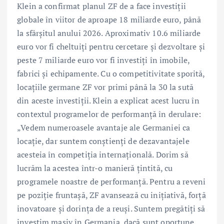
Klein a confirmat planul ZF de a face investiții
globale în viitor de aproape 18 miliarde euro, până
la sfârșitul anului 2026. Aproximativ 10.6 miliarde
euro vor fi cheltuiți pentru cercetare și dezvoltare și
peste 7 miliarde euro vor fi investiți în imobile,
fabrici și echipamente. Cu o competitivitate sporită,
locațiile germane ZF vor primi până la 30 la sută
din aceste investiții. Klein a explicat acest lucru în
contextul programelor de performanță în derulare:
„Vedem numeroasele avantaje ale Germaniei ca
locație, dar suntem conștienți de dezavantajele
acesteia în competiția internațională. Dorim să
lucrăm la acestea într-o manieră țintită, cu
programele noastre de performanță. Pentru a reveni
pe poziție fruntașă, ZF avansează cu inițiativă, forță
inovatoare și dorința de a reuși. Suntem pregătiți să
investim masiv în Germania, dacă sunt oportune