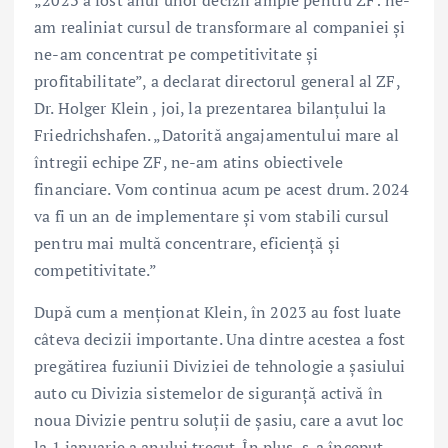
„2023 a fost anul unor decizii ample pentru ZF: ne-
am realiniat cursul de transformare al companiei și
ne-am concentrat pe competitivitate și
profitabilitate”, a declarat directorul general al ZF,
Dr. Holger Klein , joi, la prezentarea bilanțului la
Friedrichshafen. „Datorită angajamentului mare al
întregii echipe ZF, ne-am atins obiectivele
financiare. Vom continua acum pe acest drum. 2024
va fi un an de implementare și vom stabili cursul
pentru mai multă concentrare, eficiență și
competitivitate.”
După cum a menționat Klein, în 2023 au fost luate
câteva decizii importante. Una dintre acestea a fost
pregătirea fuziunii Diviziei de tehnologie a șasiului
auto cu Divizia sistemelor de siguranță activă în
noua Divizie pentru soluții de șasiu, care a avut loc
la 1 ianuarie a anului trecut. În plus, s-a început