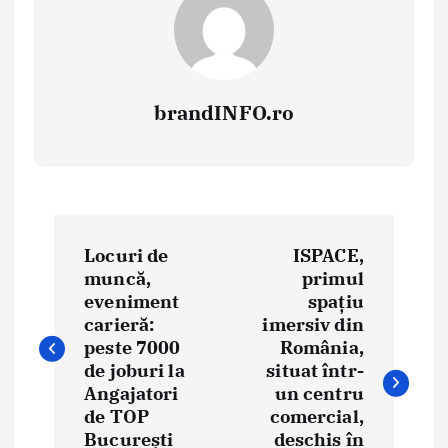
brandINFO.ro
N
Locuri de
ISPACE,
a
muncă,
primul
eveniment
spațiu
v
carieră:
imersiv din
i
peste 7000
România,
de joburi la
situat într-
g
Angajatori
un centru
de TOP
comercial,
a
București
deschis în