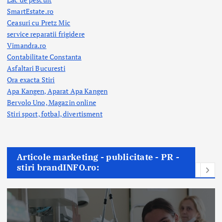
SmartEstate.ro
Ceasuri cu Pretz Mic
service reparatii frigidere
Vimandra.ro
Contabilitate Constanta
Asfaltari Bucuresti
Ora exacta Stiri
Apa Kangen, Aparat Apa Kangen
Bervolo Uno, Magazin online
Stiri sport, fotbal,
divertisment
Articole marketing - publicitate - PR -
stiri brandINFO.ro: