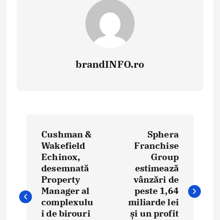
brandINFO.ro
N
Cushman &
Sphera
a
Wakefield
Franchise
Echinox,
Group
v
desemnată
estimează
i
Property
vânzări de
Manager al
peste 1,64
g
complexulu
miliarde lei
i de birouri
și un profit