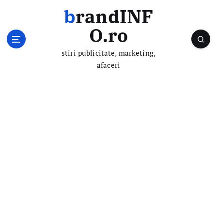
S
brandINF
k
i
O.ro
p
t
stiri publicitate, marketing,
o
afaceri
c
o
n
t
e
n
t