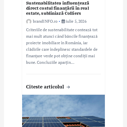
Sustenabilitatea influențează
e
direct costul finanțării în real
estate, subliniază Colliers
brandINFO.ro
iulie 5, 2026
Criteriile de sustenabilitate contează tot
mai mult atunci când băncile finanțează
proiecte imobiliare în România, iar
clădirile care îndeplinesc standardele de
finanțare verde pot obține condiții mai
bune. Concluziile aparțin…
Citeste articolul