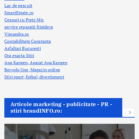
Lac de pescuit
SmartEstate.ro
Ceasuri cu Pretz Mic
service reparatii frigidere
Vimandra.ro
Contabilitate Constanta
Asfaltari Bucuresti
Ora exacta Stiri
Apa Kangen, Aparat Apa Kangen
Bervolo Uno, Magazin online
Stiri sport, fotbal,
divertisment
Articole marketing - publicitate - PR -
stiri brandINFO.ro: