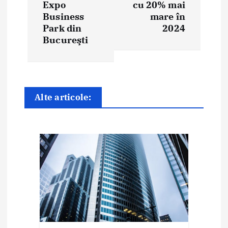
a
Expo
cu 20% mai
Business
mare în
r
Park din
2024
e
Bucureşti
î
n
Alte articole:
a
r
t
i
c
o
l