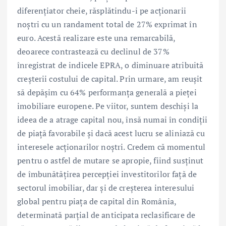
diferențiator cheie, răsplătindu-i pe acționarii
noștri cu un randament total de 27% exprimat în
euro. Acestă realizare este una remarcabilă,
deoarece contrastează cu declinul de 37%
înregistrat de indicele EPRA, o diminuare atribuită
creșterii costului de capital. Prin urmare, am reușit
să depășim cu 64% performanța generală a pieței
imobiliare europene. Pe viitor, suntem deschiși la
ideea de a atrage capital nou, însă numai în condiții
de piață favorabile și dacă acest lucru se aliniază cu
interesele acționarilor noștri. Credem că momentul
pentru o astfel de mutare se apropie, fiind susținut
de îmbunătățirea percepției investitorilor față de
sectorul imobiliar, dar și de creșterea interesului
global pentru piața de capital din România,
determinată parțial de anticipata reclasificare de