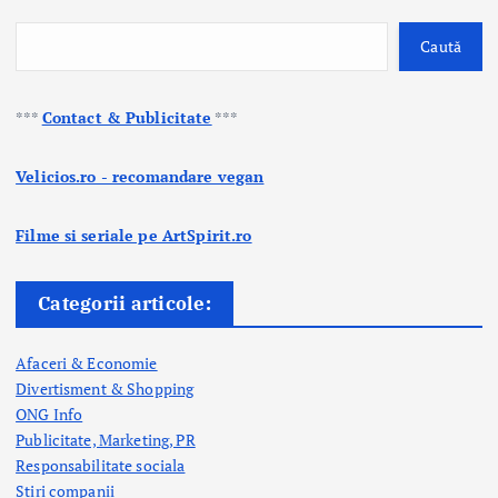
Caută
***
Contact & Publicitate
***
Velicios.ro - recomandare vegan
Filme si seriale pe ArtSpirit.ro
Categorii articole:
Afaceri & Economie
Divertisment & Shopping
ONG Info
Publicitate, Marketing, PR
Responsabilitate sociala
Stiri companii