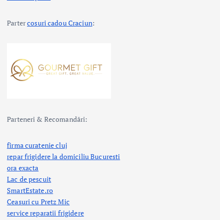
Parter
cosuri cadou Craciun
:
Parteneri & Recomandări:
firma curatenie cluj
repar frigidere la domiciliu Bucuresti
ora exacta
Lac de pescuit
SmartEstate.ro
Ceasuri cu Pretz Mic
service reparatii frigidere