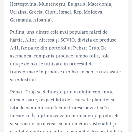
Herțegovina, Muntenegru, Bulgaria, Macedonia,
Ucraina, Grecia, Cipru, Israel, Rep. Moldova,
Germania, Albania).
Pufina, una dintre cele mai populare mărci de
hârtie, Alint, Altessa și SOVIO, divizia de produse
AfH, fac parte din portofoliul Pehart Grup. De
asemenea, compania produce jumbo rolls, role
uriașe de hârtie utilizate în procesul de
transformare în produse din hârtie pentru uz casnic
și industrial.
Pehart Grup se definește prin evoluție continuă,
eficientizare, respect față de resursele planetei și
față de oamenii care îi construiesc povestea în
fiecare zi. Își optimizează în permanență produsele
și serviciile, prin crearea unui mediu sustenabil și
echitabil pentru un viitor regenerabil. Respectul față