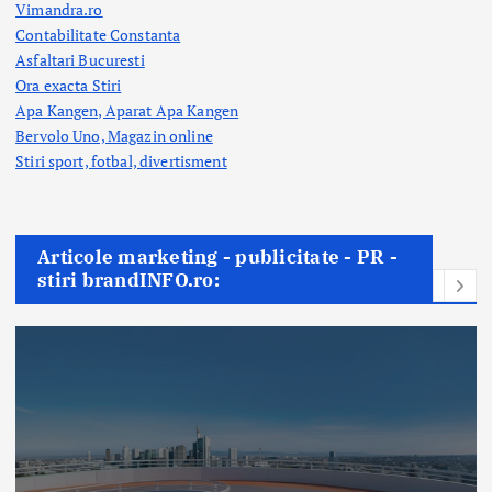
Vimandra.ro
Contabilitate Constanta
Asfaltari Bucuresti
Ora exacta Stiri
Apa Kangen, Aparat Apa Kangen
Bervolo Uno, Magazin online
Stiri sport, fotbal,
divertisment
Articole marketing - publicitate - PR -
stiri brandINFO.ro: