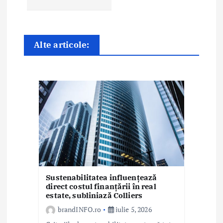
e
î
Alte articole:
n
a
r
t
i
c
o
Sustenabilitatea influențează
direct costul finanțării în real
l
estate, subliniază Colliers
e
brandINFO.ro
iulie 5, 2026