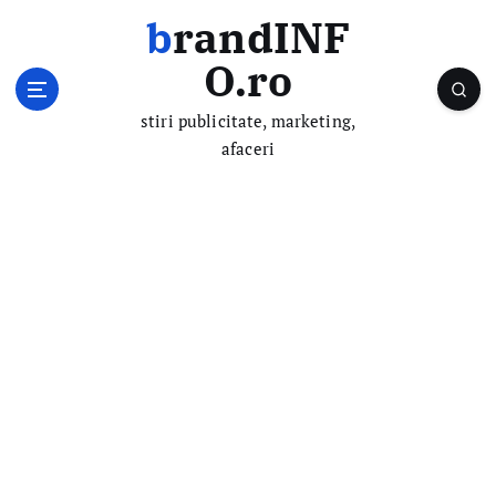
S
brandINF
k
i
O.ro
p
t
stiri publicitate, marketing,
o
afaceri
c
o
n
t
e
n
t