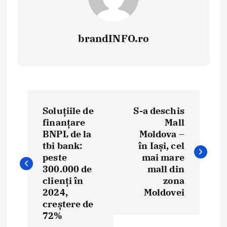
brandINFO.ro
N
Soluțiile de
S-a deschis
a
finanțare
Mall
BNPL de la
Moldova –
v
tbi bank:
în Iași, cel
i
peste
mai mare
300.000 de
mall din
g
clienți în
zona
2024,
Moldovei
a
creștere de
72%
r