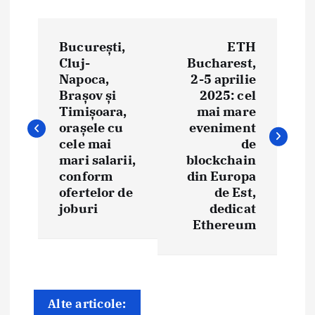
N
București,
ETH
a
Cluj-
Bucharest,
Napoca,
2-5 aprilie
v
Brașov și
2025: cel
i
Timișoara,
mai mare
orașele cu
eveniment
g
cele mai
de
mari salarii,
blockchain
a
conform
din Europa
ofertelor de
de Est,
r
joburi
dedicat
e
Ethereum
î
n
Alte articole:
a