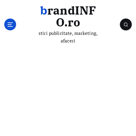
S
brandINF
k
i
O.ro
p
t
stiri publicitate, marketing,
o
afaceri
c
o
n
t
e
n
t