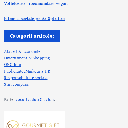
Velicios.ro - recomandare vegan
Filme si seriale pe ArtSpirit.ro
Categorii articole:
Afaceri & Economie
Divertisment & Shopping
ONG Info
Publicitate, Marketing, PR
Responsabilitate sociala
Stiri companii
Parter
cosuri cadou Craciun
: