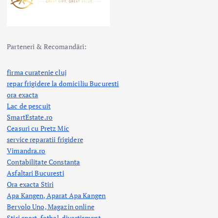
Parteneri & Recomandări:
firma curatenie cluj
repar frigidere la domiciliu Bucuresti
ora exacta
Lac de pescuit
SmartEstate.ro
Ceasuri cu Pretz Mic
service reparatii frigidere
Vimandra.ro
Contabilitate Constanta
Asfaltari Bucuresti
Ora exacta Stiri
Apa Kangen, Aparat Apa Kangen
Bervolo Uno, Magazin online
Stiri sport, fotbal,
divertisment