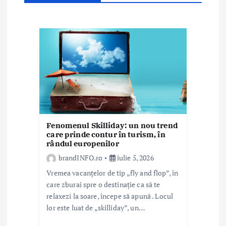
r
t
i
c
o
l
Fenomenul Skilliday: un nou trend
e
care prinde contur în turism, în
rândul europenilor
brandINFO.ro
iulie 5, 2026
Vremea vacanțelor de tip „fly and flop”, în
care zburai spre o destinație ca să te
relaxezi la soare, începe să apună . Locul
lor este luat de „skilliday”, un…