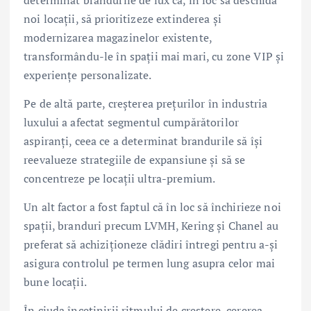
determinat brandurile de lux ca, în loc să deschidă
noi locații, să prioritizeze extinderea și
modernizarea magazinelor existente,
transformându-le în spații mai mari, cu zone VIP și
experiențe personalizate.
Pe de altă parte, creșterea prețurilor în industria
luxului a afectat segmentul cumpărătorilor
aspiranți, ceea ce a determinat brandurile să își
reevalueze strategiile de expansiune și să se
concentreze pe locații ultra-premium.
Un alt factor a fost faptul că în loc să închirieze noi
spații, branduri precum LVMH, Kering și Chanel au
preferat să achiziționeze clădiri întregi pentru a-și
asigura controlul pe termen lung asupra celor mai
bune locații.
În ciuda încetinirii ritmului de creștere, cererea