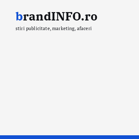
S
brandINFO.ro
k
i
stiri publicitate, marketing, afaceri
p
t
o
c
o
n
t
e
n
t