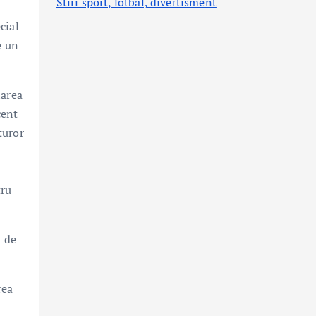
Stiri sport, fotbal,
divertisment
cial
e un
larea
cent
turor
tru
0 de
rea