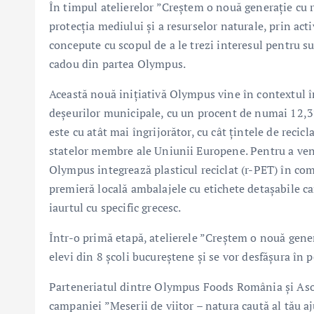
În timpul atelierelor ”Creștem o nouă generație cu r
protecția mediului și a resurselor naturale, prin acti
concepute cu scopul de a le trezi interesul pentru sust
cadou din partea Olympus.
Această nouă inițiativă Olympus vine în contextul î
deșeurilor municipale, cu un procent de numai 12,3%
este cu atât mai îngrijorător, cu cât țintele de recic
statelor membre ale Uniunii Europene. Pentru a veni î
Olympus integrează plasticul reciclat (r-PET) în com
premieră locală ambalajele cu etichete detașabile c
iaurtul cu specific grecesc.
Într-o primă etapă, atelierele ”Creștem o nouă gener
elevi din 8 școli bucureștene și se vor desfășura în
Parteneriatul dintre Olympus Foods România și Asoci
campaniei ”Meserii de viitor – natura caută al tău a