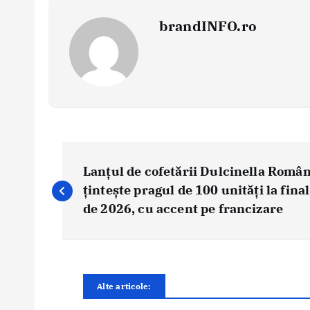
brandINFO.ro
N
a
Lanțul de cofetării Dulcinella Român
v
țintește pragul de 100 unități la final
i
de 2026, cu accent pe francizare
g
a
r
e
Alte articole:
î