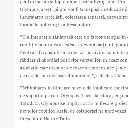
pentru natură și lupta împotriva bullying-ului. Prin
Olympus, acești piloni vor fi transpuși în educație de
încurajarea reciclării, colectarea separată, prevenire
formă de bullying la adresa naturii.
”O alimentație sănătoasă este un factor esențial în c
condiție pentru ca acestea să devină părți integrant
Pentru a fi capabili să ia decizii potrivite, copiii d
răbdare și abordări potrivite vârstei lor. În acest 
asociație care dispune de toate aceste resurse și ale
pe care le-am desfășurat împreună”, a declarat Mă
”Schimbarea în bine are nevoie de implicare continu
de suportul pe care Olympus îl acordă educației și p
Totodată, Olympus se implică activ în fiecare proiect,
nevoilor copiilor. Astfel de colaborări ne motivează
Președinte Nature Talks.