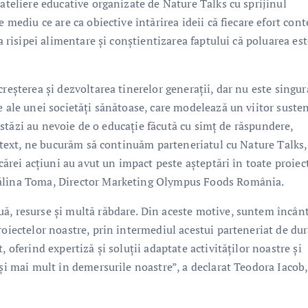
 ateliere educative organizate de Nature Talks cu sprijinul
 mediu ce are ca obiective întărirea ideii că fiecare efort cont
a risipei alimentare și conștientizarea faptului că poluarea est
reșterea și dezvoltarea tinerelor generații, dar nu este singur
e ale unei societăți sănătoase, care modelează un viitor susten
e astăzi au nevoie de o educație făcută cu simț de răspundere,
context, ne bucurăm să continuăm parteneriatul cu Nature Talks,
 cărei acțiuni au avut un impact peste așteptări în toate proiec
dălina Toma, Director Marketing Olympus Foods România.
ă, resurse și multă răbdare. Din aceste motive, suntem încânt
roiectelor noastre, prin intermediul acestui parteneriat de dur
 oferind expertiză și soluții adaptate activităților noastre și
 și mai mult în demersurile noastre”, a declarat Teodora Iacob,