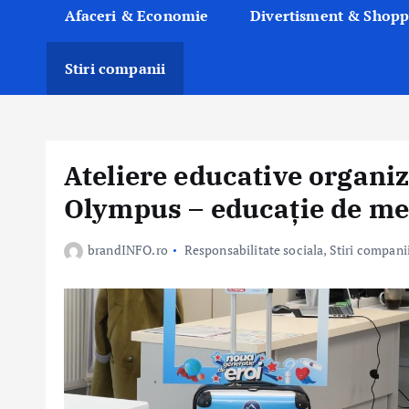
Afaceri & Economie
Divertisment & Shopp
Stiri companii
Ateliere educative organiz
Olympus – educație de m
brandINFO.ro
Responsabilitate sociala
,
Stiri compani