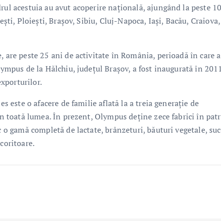
drul acestuia au avut acoperire națională, ajungând la peste 1
ești, Ploiești, Brașov, Sibiu, Cluj-Napoca, Iași, Bacău, Craiova,
, are peste 25 ani de activitate în România, perioadă în care a
lympus de la Hălchiu, județul Brașov, a fost inaugurată în 2011
exporturilor.
es este o afacere de familie aflată la a treia generație de
din toată lumea. În prezent, Olympus deține zece fabrici în pat
c o gamă completă de lactate, brânzeturi, băuturi vegetale, suc
coritoare.