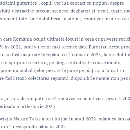
ădăcini puternice”, copiii vor lua contact cu noțiuni despre
vități distractive precum scenete, dezbateri și jocuri, toate spe
enabilitate. La finalul fiecărui atelier, copiii vor primi și cât
n care România ocupă ultimele locuri în ceea ce privește recic
 în 2022, potrivit celor mai recente date Eurostat. Acest pro
lare au fost majorate începând cu 1 ianuarie 2025, la nivelul tu
n sprijinul reciclării, pe lângă inițiativele educaționale,
ponența ambalajelor pe care le pune pe piață și a lansat în
are facilitează colectarea separată, disponibile momentan pen
ație cu rădăcini puternice” vor avea ca beneficiari peste 1.20
 perioada martie-iunie 2025.
ația Nature Talks a fost inițiat în anul 2022, odată cu lansa
jutor”, desfășurată până în 2024.