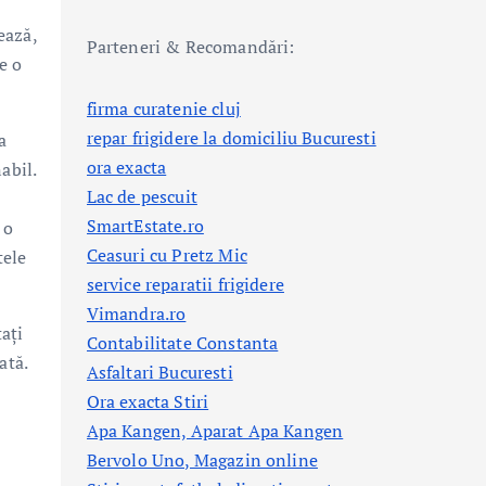
ează,
Parteneri & Recomandări:
e o
firma curatenie cluj
repar frigidere la domiciliu Bucuresti
a
ora exacta
abil.
Lac de pescuit
SmartEstate.ro
 o
Ceasuri cu Pretz Mic
tele
service reparatii frigidere
Vimandra.ro
ați
Contabilitate Constanta
ată.
Asfaltari Bucuresti
Ora exacta Stiri
Apa Kangen, Aparat Apa Kangen
Bervolo Uno, Magazin online