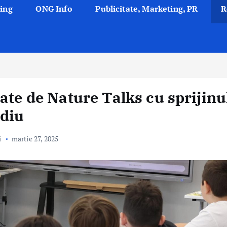
ing
ONG Info
Publicitate, Marketing, PR
R
ate de Nature Talks cu sprijinu
ediu
i
martie 27, 2025