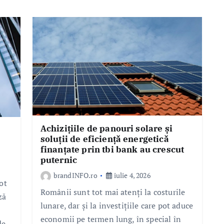
Achizițiile de panouri solare și
soluții de eficiență energetică
finanțate prin tbi bank au crescut
puternic
brandINFO.ro
iulie 4, 2026
ot
Românii sunt tot mai atenți la costurile
ză
lunare, dar și la investițiile care pot aduce
economii pe termen lung, în special în
de