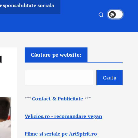
esponsabilitate sociala
Căutare pe website:
l
Caută
***
Contact & Publicitate
***
Velicios.ro - recomandare vegan
Filme si seriale pe ArtSpirit.ro