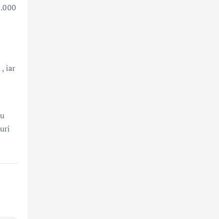
0.000
, iar
ru
uri