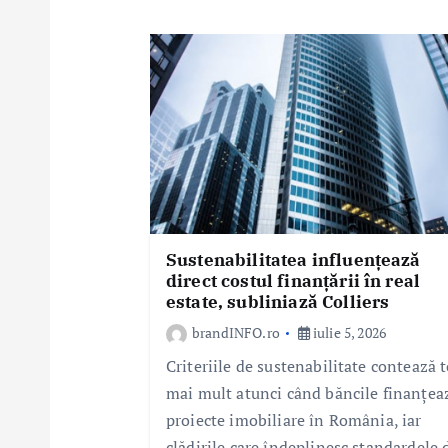
n
a
r
t
i
c
o
l
e
Sustenabilitatea influențează
direct costul finanțării în real
estate, subliniază Colliers
brandINFO.ro
iulie 5, 2026
Criteriile de sustenabilitate contează t
mai mult atunci când băncile finanțea
proiecte imobiliare în România, iar
clădirile care îndeplinesc standardele 