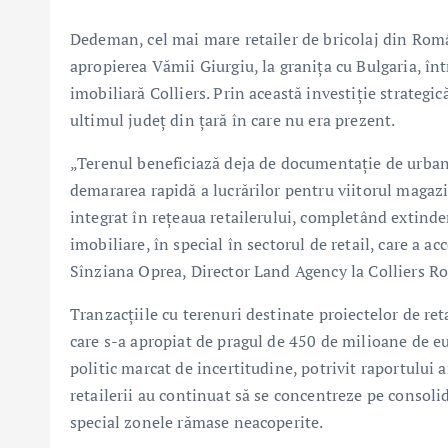
Dedeman, cel mai mare retailer de bricolaj din Româ
apropierea Vămii Giurgiu, la granița cu Bulgaria, î
imobiliară Colliers. Prin această investiție strateg
ultimul județ din țară în care nu era prezent.
„Terenul beneficiază deja de documentație de urban
demararea rapidă a lucrărilor pentru viitorul magaz
integrat în rețeaua retailerului, completând extind
imobiliare, în special în sectorul de retail, care a a
Sînziana Oprea, Director Land Agency la Colliers R
Tranzacțiile cu terenuri destinate proiectelor de ret
care s-a apropiat de pragul de 450 de milioane de eu
politic marcat de incertitudine, potrivit raportului 
retailerii au continuat să se concentreze pe consoli
special zonele rămase neacoperite.