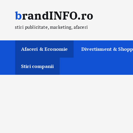
S
brandINFO.ro
k
i
stiri publicitate, marketing, afaceri
p
t
o
Afaceri & Economie
Divertisment & Shopp
c
o
Stiri companii
n
t
e
n
t