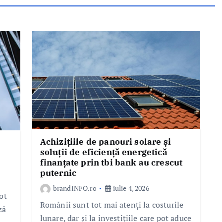
Achizițiile de panouri solare și
soluții de eficiență energetică
finanțate prin tbi bank au crescut
puternic
brandINFO.ro
iulie 4, 2026
ot
Românii sunt tot mai atenți la costurile
ză
lunare, dar și la investițiile care pot aduce