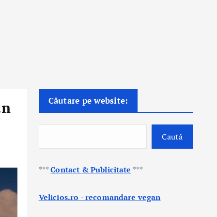
Căutare pe website:
un
Caută
***
Contact & Publicitate
***
Velicios.ro - recomandare vegan