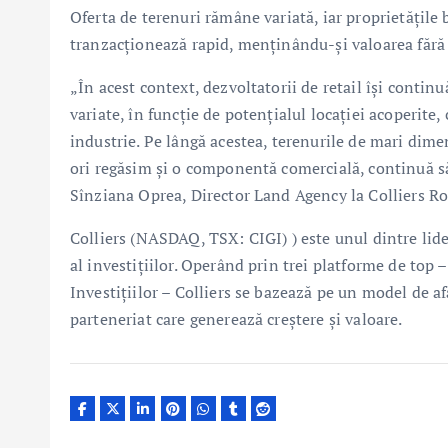
Oferta de terenuri rămâne variată, iar proprietățil
tranzacționează rapid, menținându-și valoarea fără 
„În acest context, dezvoltatorii de retail își conti
variate, în funcție de potențialul locației acoperite
industrie. Pe lângă acestea, terenurile de mari dime
ori regăsim și o componentă comercială, continuă s
Sînziana Oprea, Director Land Agency la Colliers R
Colliers (NASDAQ, TSX: CIGI) ) este unul dintre lide
al investițiilor. Operând prin trei platforme de top
Investițiilor – Colliers se bazează pe un model de afa
parteneriat care generează creștere și valoare.