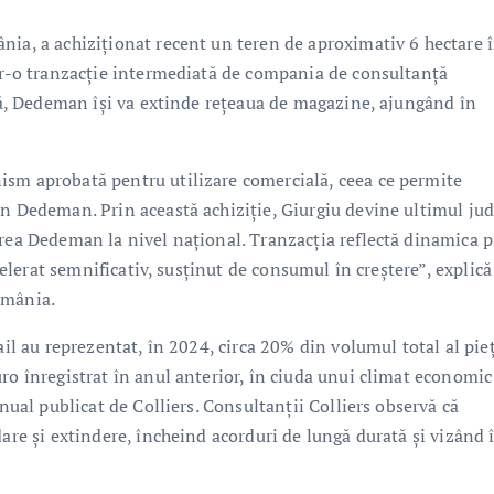
nia, a achiziționat recent un teren de aproximativ 6 hectare 
ntr-o tranzacție intermediată de compania de consultanță
ică, Dedeman își va extinde rețeaua de magazine, ajungând în
ism aprobată pentru utilizare comercială, ceea ce permite
in Dedeman. Prin această achiziție, Giurgiu devine ultimul jud
erea Dedeman la nivel național. Tranzacția reflectă dinamica p
ccelerat semnificativ, susținut de consumul în creștere”, explică
omânia.
ail au reprezentat, în 2024, circa 20% din volumul total al pieț
ro înregistrat în anul anterior, în ciuda unui climat economic
anual publicat de Colliers. Consultanții Colliers observă că
dare și extindere, încheind acorduri de lungă durată și vizând 