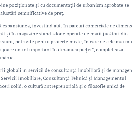
e bine poziționate și cu documentații de urbanism aprobate se
ajustări semnificative de preț.
nuă expansiunea, investind atât în parcuri comerciale de dimen
, cât și în magazine stand-alone operate de marii jucători din
nsiuni, potrivite pentru proiecte mixte, în care de cele mai mu
ă joace un rol important în dinamica pieței”, completează
omânia.
rii globali în servicii de consultanță imobiliară și de manag
 – Servicii Imobiliare, Consultanță Tehnică și Managementul
ceri solid, o cultură antreprenorială și o filosofie unică de