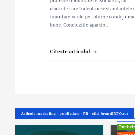
proiecte imobiliare în România, iar
clădirile care îndeplinesc standardele 
finanțare verde pot obține condiții ma
bune. Concluziile aparțin…
Citeste articolul
Articole marketing - publicitate - PR - stiri brandINFO.ro:
ONG In
Publici
Respons