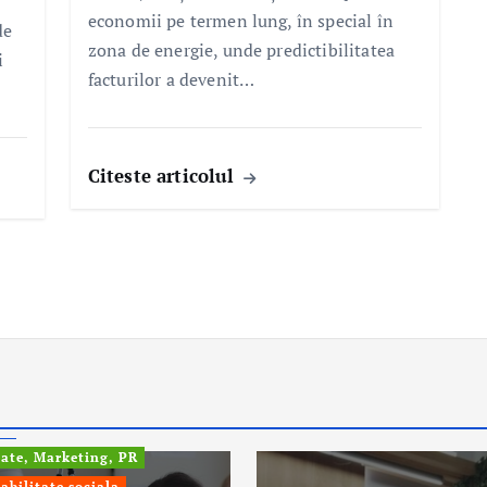
economii pe termen lung, în special în
de
zona de energie, unde predictibilitatea
i
facturilor a devenit…
Citeste articolul
fo
tate, Marketing, PR
abilitate sociala