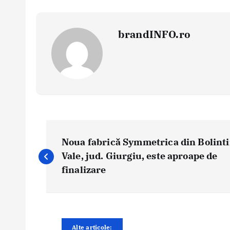
brandINFO.ro
N
a
Noua fabrică Symmetrica din Bolint
v
Vale, jud. Giurgiu, este aproape de
i
finalizare
g
a
r
e
Alte articole: