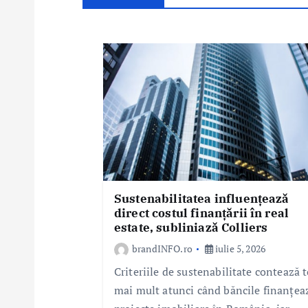
î
n
a
r
t
i
c
o
l
e
Sustenabilitatea influențează
direct costul finanțării în real
estate, subliniază Colliers
brandINFO.ro
iulie 5, 2026
Criteriile de sustenabilitate contează t
mai mult atunci când băncile finanțea