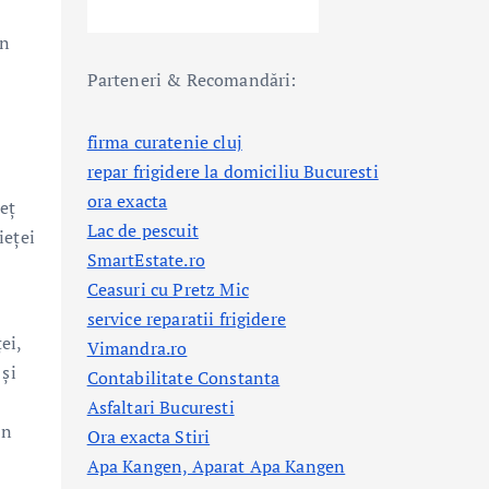
în
Parteneri & Recomandări:
firma curatenie cluj
repar frigidere la domiciliu Bucuresti
ora exacta
eț
Lac de pescuit
ieței
SmartEstate.ro
Ceasuri cu Pretz Mic
service reparatii frigidere
ei,
Vimandra.ro
 și
Contabilitate Constanta
Asfaltari Bucuresti
în
Ora exacta Stiri
Apa Kangen, Aparat Apa Kangen