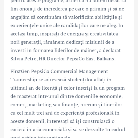
pentru aceste programe, astfel că nu putem decât să
fim onorați de încrederea pe care o primim și să ne
angajăm să continuăm să valorificăm abilitățile și
experiențele unice ale candidaților care ne aleg. În
același timp, inspirați de energia și creativitatea
noii generații, rămânem dedicați misiunii de a
investi în formarea liderilor de mâine”, a declarat
Silvia Petre, HR Director PepsiCo East Balkans.
FirstGen PepsiCo Commercial Management
Traineeship se adresează studenților aflați în
ultimul an de licență și celor înscriși la un program
de masterat într-unul dintre domeniile economie,
comerț, marketing sau finanțe, precum și tinerilor
cu cel mult trei ani de experiență profesională în
aceste domenii, interesați să își construiască o
carieră în aria comercială și să se dezvolte în cadrul
unei echipe internaționale.