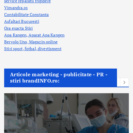
service reparatii frigidere
Vimandra.ro
Contabilitate Constanta
Asfaltari Bucuresti
Ora exacta Stiri
Apa Kangen, Aparat Apa Kangen
Bervolo Uno, Magazin online
Stiri sport, fotbal,
divertisment
Articole marketing - publicitate - PR -
stiri brandINFO.ro: