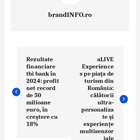
brandINFO.ro
N
Rezultate
aLIVE
a
financiare
Experience
tbi bank în
s pe piața de
v
2024: profit
turism din
i
net record
România:
de 50
călătorii
g
milioane
ultra-
euro, în
personaliza
a
creștere cu
te și
18%
experiențe
r
multisenzor
iale