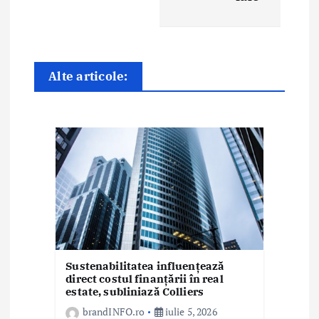
e
î
n
Alte articole:
a
r
t
i
c
o
l
Sustenabilitatea influențează
e
direct costul finanțării în real
estate, subliniază Colliers
brandINFO.ro
iulie 5, 2026