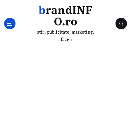
S
brandINF
k
i
O.ro
p
t
stiri publicitate, marketing,
o
afaceri
c
o
n
t
e
n
t