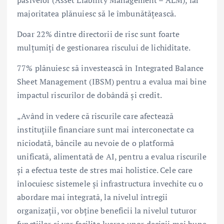
pasivelor (Asset Liability Management – ALM), iar
majoritatea plănuiesc să le îmbunătățească.
Doar 22% dintre directorii de risc sunt foarte
mulțumiți de gestionarea riscului de lichiditate.
77% plănuiesc să investească în Integrated Balance
Sheet Management (IBSM) pentru a evalua mai bine
impactul riscurilor de dobândă și credit.
„Având în vedere că riscurile care afectează
instituțiile financiare sunt mai interconectate ca
niciodată, băncile au nevoie de o platformă
unificată, alimentată de AI, pentru a evalua riscurile
și a efectua teste de stres mai holistice. Cele care
înlocuiesc sistemele și infrastructura învechite cu o
abordare mai integrată, la nivelul întregii
organizații, vor obține beneficii la nivelul tuturor
funcțiilor și vor facilita luarea unor decizii mai bune