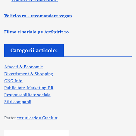
Velicios.ro - recomandare vegan
Filme si seriale pe ArtSpirit.ro
Categorii articole:
Afaceri & Economie
Divertisment & Shopping
ONG Info
Publicitate, Marketing, PR
Responsabilitate sociala
Stiri companii
Parter
cosuri cadou Craciun
: