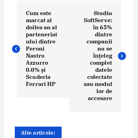
N
Cum este
Studiu
a
marcat al
SoftServe:
doilea an al
în 65%
v
parteneriat
dintre
i
ului dintre
companii
Peroni
nu se
g
Nastro
înțeleg
Azzurro
complet
a
0.0% și
datele
Scuderia
colectate
r
Ferrari HP
sau modul
e
lor de
accesare
î
n
a
Alte articole: