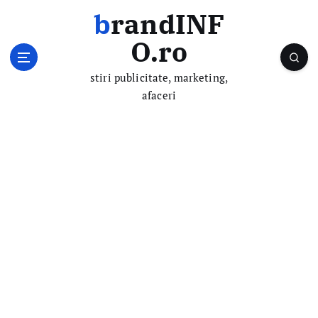
S
brandINF
k
i
O.ro
p
t
stiri publicitate, marketing,
o
afaceri
c
o
n
t
e
n
t