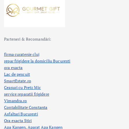
Parteneri & Recomandări:
firma curatenie cluj
repar frigidere la domiciliu Bucuresti
ora exacta
Lac de pescuit
SmartEstate.ro
Ceasuri cu Pretz Mic
service reparatii frigidere
Vimandra.ro
Contabilitate Constanta
Asfaltari Bucuresti
Ora exacta Stiri
Apa Kangen, Aparat Apa Kangen