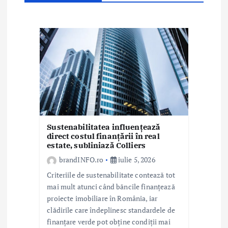
r
t
i
c
o
l
e
Sustenabilitatea influențează
direct costul finanțării în real
estate, subliniază Colliers
brandINFO.ro
iulie 5, 2026
Criteriile de sustenabilitate contează tot
mai mult atunci când băncile finanțează
proiecte imobiliare în România, iar
clădirile care îndeplinesc standardele de
finanțare verde pot obține condiții mai