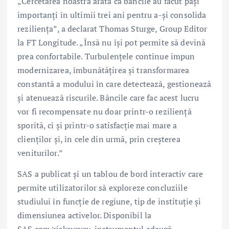
„Cercetarea noastră arată că băncile au făcut pași
importanți în ultimii trei ani pentru a-și consolida
reziliența”, a declarat Thomas Sturge, Group Editor
la FT Longitude. „Însă nu își pot permite să devină
prea confortabile. Turbulențele continue impun
modernizarea, îmbunătățirea și transformarea
constantă a modului în care detectează, gestionează
și atenuează riscurile. Băncile care fac acest lucru
vor fi recompensate nu doar printr-o reziliență
sporită, ci și printr-o satisfacție mai mare a
clienților și, în cele din urmă, prin creșterea
veniturilor.”
SAS a publicat și un tablou de bord interactiv care
permite utilizatorilor să exploreze concluziile
studiului în funcție de regiune, tip de instituție și
dimensiunea activelor. Disponibil la