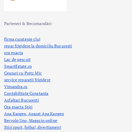
Parteneri & Recomandări:
firma curatenie cluj
repar frigidere la domiciliu Bucuresti
ora exacta
Lac de pescuit
SmartEstate.ro
Ceasuri cu Pretz Mic
service reparatii frigidere
Vimandra.ro
Contabilitate Constanta
Asfaltari Bucuresti
Ora exacta Stiri
Apa Kangen, Aparat Apa Kangen
Bervolo Uno, Magazin online
Stiri sport, fotbal,
divertisment