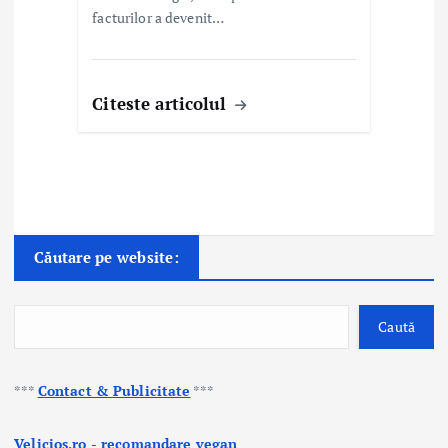
facturilor a devenit…
Citeste articolul
Căutare pe website:
Caută
***
Contact & Publicitate
***
Velicios.ro - recomandare vegan