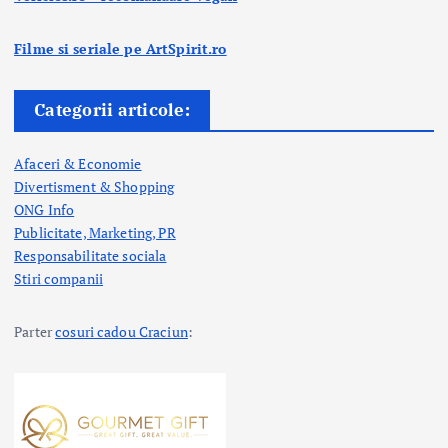
Filme si seriale pe ArtSpirit.ro
Categorii articole:
Afaceri & Economie
Divertisment & Shopping
ONG Info
Publicitate, Marketing, PR
Responsabilitate sociala
Stiri companii
Parter
cosuri cadou Craciun
: