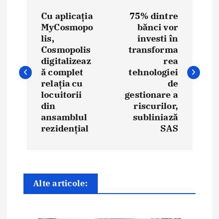
N
Cu aplicația
75% dintre
a
MyCosmopo
bănci vor
lis,
investi în
v
Cosmopolis
transforma
i
digitalizeaz
rea
ă complet
tehnologiei
g
relația cu
de
locuitorii
gestionare a
a
din
riscurilor,
ansamblul
subliniază
r
rezidențial
SAS
e
î
n
Alte articole:
a