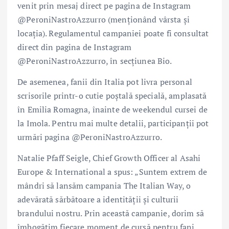
venit prin mesaj direct pe pagina de Instagram
@PeroniNastroAzzurro (menționând vârsta și
locația). Regulamentul campaniei poate fi consultat
direct din pagina de Instagram
@PeroniNastroAzzurro, în secțiunea Bio.
De asemenea, fanii din Italia pot livra personal
scrisorile printr-o cutie poștală specială, amplasată
în Emilia Romagna, înainte de weekendul cursei de
la Imola. Pentru mai multe detalii, participanții pot
urmări pagina @PeroniNastroAzzurro.
Natalie Pfaff Seigle, Chief Growth Officer al Asahi
Europe & International a spus: „Suntem extrem de
mândri să lansăm campania The Italian Way, o
adevărată sărbătoare a identității și culturii
brandului nostru. Prin această campanie, dorim să
îmbogățim fiecare moment de cursă pentru fani,