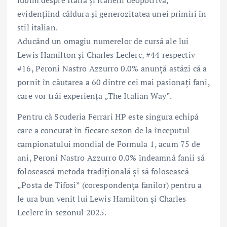
iubim despre Italia și italieni deopotrivă,
evidențiind căldura și generozitatea unei primiri în
stil italian.
Aducând un omagiu numerelor de cursă ale lui
Lewis Hamilton și Charles Leclerc, #44 respectiv
#16, Peroni Nastro Azzurro 0.0% anunță astăzi că a
pornit în căutarea a 60 dintre cei mai pasionați fani,
care vor trăi experiența „The Italian Way”.
Pentru că Scuderia Ferrari HP este singura echipă
care a concurat în fiecare sezon de la începutul
campionatului mondial de Formula 1, acum 75 de
ani, Peroni Nastro Azzurro 0.0% îndeamnă fanii să
folosească metoda tradițională și să folosească
„Posta de Tifosi” (corespondența fanilor) pentru a
le ura bun venit lui Lewis Hamilton și Charles
Leclerc în sezonul 2025.