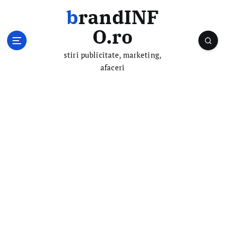
S
brandINF
k
i
O.ro
p
t
stiri publicitate, marketing,
o
afaceri
c
o
n
t
e
n
t