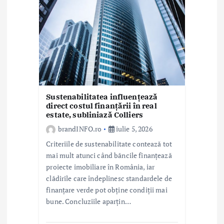
r
t
i
c
o
l
Sustenabilitatea influențează
direct costul finanțării în real
estate, subliniază Colliers
e
brandINFO.ro
iulie 5, 2026
Criteriile de sustenabilitate contează tot
mai mult atunci când băncile finanțează
proiecte imobiliare în România, iar
clădirile care îndeplinesc standardele de
finanțare verde pot obține condiții mai
bune. Concluziile aparțin…