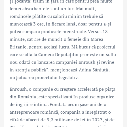
și șocantă: trăim în țara în care pentru prea multe
femei absorbantele sunt un lux. Mai mult,
româncele plătite cu salariu minim trebuie să
muncească 3 ore, în fiecare lună, doar pentru a-și
putea cumpăra produsele menstruale. Versus 18
minute, cât are de muncit o femeie din Marea
Britanie, pentru același lucru. Mă bucur că proiectul
care se află la Camera Deputaților primește un suflu
nou odată cu lansarea campaniei Enroush și revine
în atenția publică“, menționează Adina Săniuță,
inițiatoarea proiectului legislativ.
Enroush, o companie cu creștere accelerată pe piața
din România, este specializată în produse organice
de îngrijire intimă. Fondată acum șase ani de o
antreprenoare româncă, compania a înregistrat o
cifră de afaceri de 9,2 milioane de lei în 2023, și de