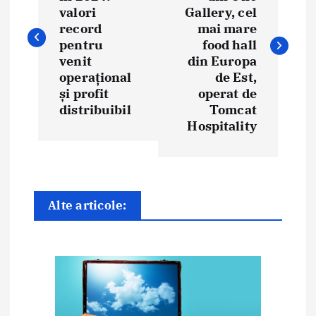
v
valori
Gallery, cel
i
record
mai mare
pentru
food hall
g
venit
din Europa
operațional
de Est,
a
și profit
operat de
distribuibil
Tomcat
r
Hospitality
e
î
n
Alte articole:
a
r
t
i