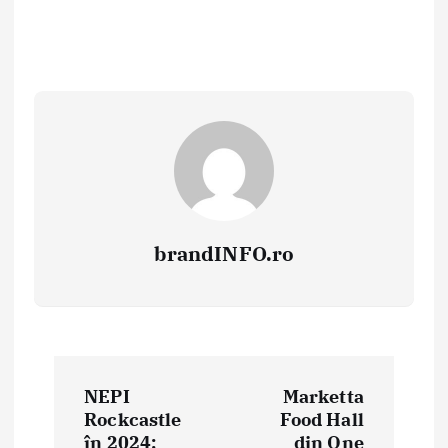
brandINFO.ro
N
NEPI
Marketta
a
Rockcastle
Food Hall
în 2024:
din One