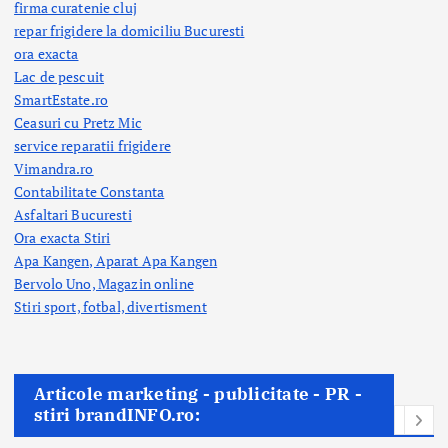
firma curatenie cluj
repar frigidere la domiciliu Bucuresti
ora exacta
Lac de pescuit
SmartEstate.ro
Ceasuri cu Pretz Mic
service reparatii frigidere
Vimandra.ro
Contabilitate Constanta
Asfaltari Bucuresti
Ora exacta Stiri
Apa Kangen, Aparat Apa Kangen
Bervolo Uno, Magazin online
Stiri sport, fotbal,
divertisment
Articole marketing - publicitate - PR -
stiri brandINFO.ro: