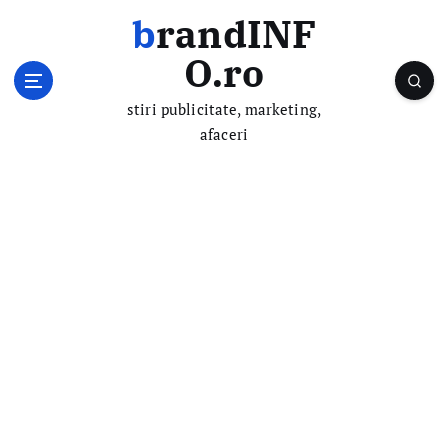
S
brandINF
k
i
O.ro
p
t
stiri publicitate, marketing,
o
afaceri
c
o
n
t
e
n
t