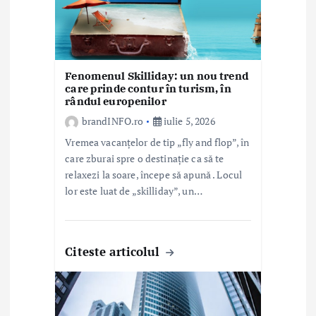
c
o
Fenomenul Skilliday: un nou trend
l
care prinde contur în turism, în
rândul europenilor
e
brandINFO.ro
iulie 5, 2026
Vremea vacanțelor de tip „fly and flop”, în
care zburai spre o destinație ca să te
relaxezi la soare, începe să apună . Locul
lor este luat de „skilliday”, un…
Citeste articolul