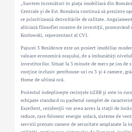
„Suntem încrezători în piața imobiliară din România
Centrale și de Est. România continuă să prezinte opo
ce prioritizează dezvoltările de calitate. Angajamen
aliniază filosofiei noastre de investiții, promovând 
Kozłowski, reprezentant al CVI.
Pajurei 3 Residence este un proiect imobiliar moder
valoare economică orașului, de a îmbunătăți nivelul d
investitorilor. Situat la 3 minute de mers pe jos de 
conține inclusiv penthouse-uri cu 3 și 4 camere, gră
Home de ultimă oră.
Proiectul îndeplinește cerințele nZEB și este în cur
echipate standard cu pachetul complet de caracter
Excellent, rezidenții vor avea acces la stații de încăr
reduce, care folosesc energie solară, sisteme de ve
servicii precum camere de securitate amplasate la int