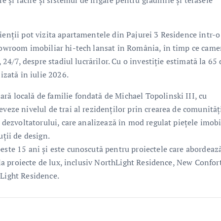
e și răcire și sistemul de irigare pentru grădinile și terasele
ienții pot vizita apartamentele din Pajurei 3 Residence într-o
showroom imobiliar hi-tech lansat în România, în timp ce came
, 24/7, despre stadiul lucrărilor. Cu o investiție estimată la 65 
izată în iulie 2026.
ră locală de familie fondată de Michael Topolinski III, cu
eveze nivelul de trai al rezidenților prin crearea de comunităț
a dezvoltatorului, care analizează în mod regulat piețele imobi
uții de design.
peste 15 ani și este cunoscută pentru proiectele care abordeaz
l la proiecte de lux, inclusiv NorthLight Residence, New Confor
yLight Residence.