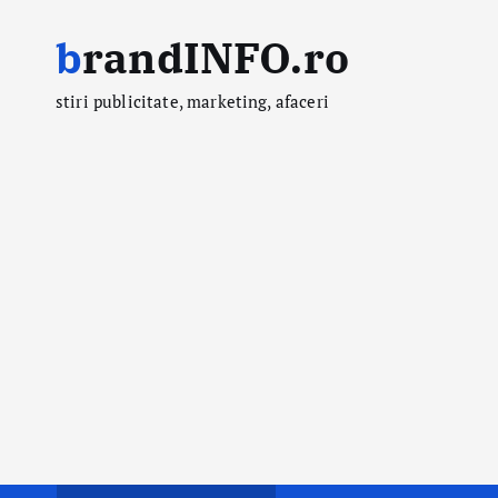
S
brandINFO.ro
k
i
stiri publicitate, marketing, afaceri
p
t
o
c
o
n
t
e
n
t