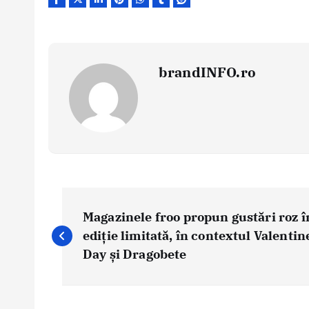
brandINFO.ro
N
a
Magazinele froo propun gustări roz î
v
ediție limitată, în contextul Valentin
i
Day și Dragobete
g
a
r