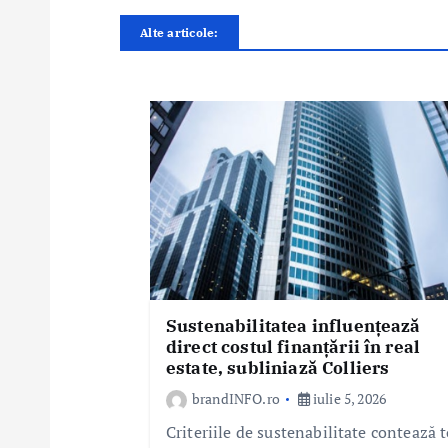
e
Alte articole:
î
n
a
r
t
i
c
o
l
e
Sustenabilitatea influențează
direct costul finanțării în real
estate, subliniază Colliers
brandINFO.ro
iulie 5, 2026
Criteriile de sustenabilitate contează t