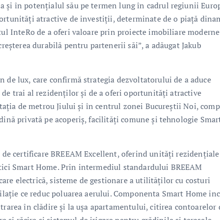
 și în potențialul său pe termen lung în cadrul regiunii Euro
rtunități atractive de investiții, determinate de o piață dina
tul InteRo de a oferi valoare prin proiecte imobiliare moderne
creșterea durabilă pentru partenerii săi”, a adăugat Jakub
n de lux, care confirmă strategia dezvoltatorului de a aduce
e trai al rezidenților și de a oferi oportunități atractive
stația de metrou Jiului și în centrul zonei Bucureștii Noi, com
dină privată pe acoperiș, facilități comune și tehnologie Smar
s de certificare BREEAM Excellent, oferind unități rezidențiale
istici Smart Home. Prin intermediul standardului BREEAM
care electrică, sisteme de gestionare a utilităților cu costuri
ntilație ce reduc poluarea aerului. Componenta Smart Home in
rarea în clădire și la ușa apartamentului, citirea contoarelor 