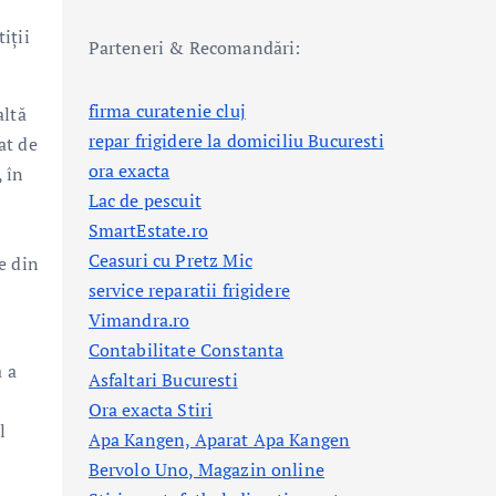
iții
Parteneri & Recomandări:
firma curatenie cluj
altă
repar frigidere la domiciliu Bucuresti
at de
ora exacta
, în
Lac de pescuit
SmartEstate.ro
Ceasuri cu Pretz Mic
e din
service reparatii frigidere
Vimandra.ro
Contabilitate Constanta
ă a
Asfaltari Bucuresti
Ora exacta Stiri
l
Apa Kangen, Aparat Apa Kangen
Bervolo Uno, Magazin online