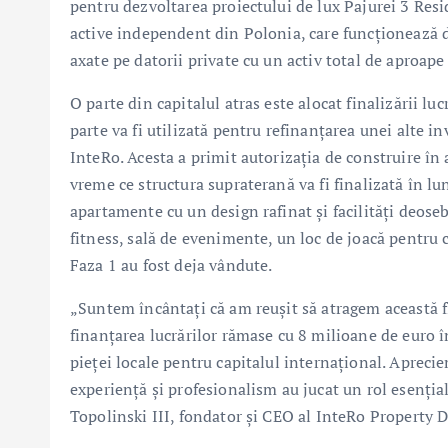
pentru dezvoltarea proiectului de lux Pajurei 3 Resi
active independent din Polonia, care funcționează d
axate pe datorii private cu un activ total de aproap
O parte din capitalul atras este alocat finalizării lu
parte va fi utilizată pentru refinanțarea unei alte in
InteRo. Acesta a primit autorizația de construire în 
vreme ce structura supraterană va fi finalizată în lun
apartamente cu un design rafinat și facilități deoseb
fitness, sală de evenimente, un loc de joacă pentru
Faza 1 au fost deja vândute.
„Suntem încântați că am reușit să atragem această f
finanțarea lucrărilor rămase cu 8 milioane de euro î
pieței locale pentru capitalul internațional. Aprecie
experiență și profesionalism au jucat un rol esențial
Topolinski III, fondator și CEO al InteRo Property