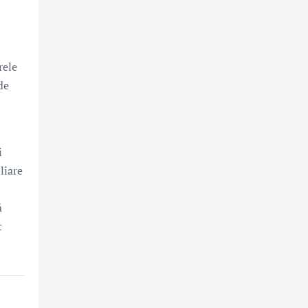
rele
de
i
liare
ă
t