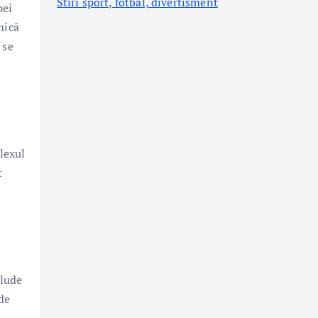
Stiri sport, fotbal,
divertisment
pei
mică
 se
plexul
t
clude
de