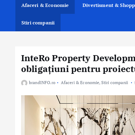
Afaceri & Economie
Divertisment & Shopp
Stiri companii
InteRo Property Developme
obligațiuni pentru proiect
brandINFO.ro
Afaceri & Economie
,
Stiri companii