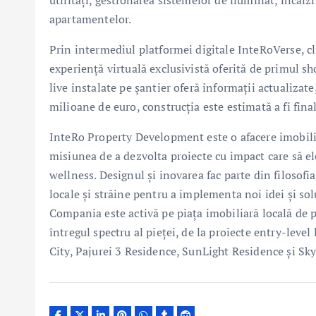
utilități, gestionarea sistemelor de iluminat, încălzir
apartamentelor.
Prin intermediul platformei digitale InteRoVerse, cl
experiență virtuală exclusivistă oferită de primul 
live instalate pe șantier oferă informații actualizate
milioane de euro, construcția este estimată a fi final
InteRo Property Development este o afacere imobilia
misiunea de a dezvolta proiecte cu impact care să el
wellness. Designul și inovarea fac parte din filosofi
locale și străine pentru a implementa noi idei și sol
Compania este activă pe piața imobiliară locală de 
întregul spectru al pieței, de la proiecte entry-leve
City, Pajurei 3 Residence, SunLight Residence și Sk