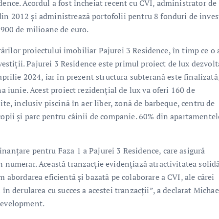
dence. Acordul a fost încheiat recent cu CVI, administrator de
in 2012 și administrează portofolii pentru 8 fonduri de invest
e 900 de milioane de euro.
crărilor proiectului imobiliar Pajurei 3 Residence, în timp ce o 
vestiții. Pajurei 3 Residence este primul proiect de lux dezvolt
aprilie 2024, iar în prezent structura subterană este finalizată
a iunie. Acest proiect rezidențial de lux va oferi 160 de
ite, inclusiv piscină în aer liber, zonă de barbeque, centru de
 copii și parc pentru câinii de companie. 60% din apartamentel
inanțare pentru Faza 1 a Pajurei 3 Residence, care asigură
n numerar. Această tranzacție evidențiază atractivitatea solid
m abordarea eficientă și bazată pe colaborare a CVI, ale cărei
 în derularea cu succes a acestei tranzacții”, a declarat Michae
 Development.