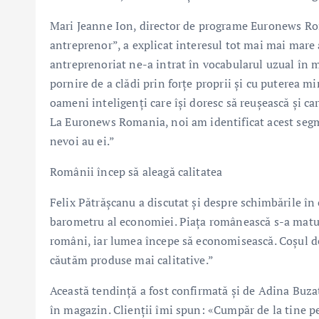
Mari Jeanne Ion, director de programe Euronews Rom
antreprenor”, a explicat interesul tot mai mai mare a
antreprenoriat ne-a intrat în vocabularul uzual în mo
pornire de a clădi prin forţe proprii şi cu puterea mi
oameni inteligenţi care îşi doresc să reuşească şi car
La Euronews Romania, noi am identificat acest segme
nevoi au ei.”
Românii încep să aleagă calitatea
Felix Pătrășcanu a discutat și despre schimbările î
barometru al economiei. Piața românească s-a matur
români, iar lumea începe să economisească. Coșul d
căutăm produse mai calitative.”
Această tendință a fost confirmată și de Adina Buzatu
în magazin. Clienții îmi spun: «Cumpăr de la tine p