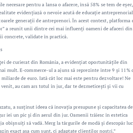
le necesare pentru a lansa o afacere, însă 58% se tem de eșec
ealitate evidențiază o nevoie acută de educație antreprenorial
toarele generații de antreprenori. În acest context, platforma 
” a reunit unii dintre cei mai influenți oameni de afaceri din
i concrete, validate în practică.
ns
ței de curierat din România, a evidențiat oportunitățile din
mai mult. E-commerce-ul a ajuns să reprezinte între 9 și 11% 
 miliarde de euro. Iată cât loc mai este pentru dezvoltare! Ne
it, au cam ars totul în jur, dar te dezmeticești și vii cu
tu, a susținut ideea că inovația presupune și capacitatea de
r iei un pic și din aerul din jur. Oamenii trăiesc în estetica
ja obișnuiți să vadă. Merg la târgurile de modă și descopăr luc
zin exact așa cum sunt, ci adaptate clienților noștri.”