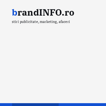
S
brandINFO.ro
k
i
stiri publicitate, marketing, afaceri
p
t
o
c
o
n
t
e
n
t