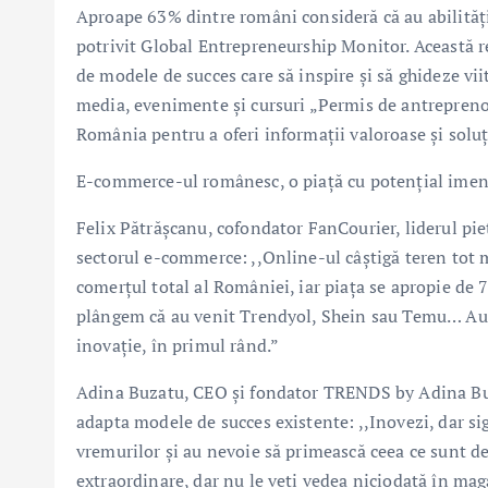
Aproape 63% dintre români consideră că au abilități
potrivit Global Entrepreneurship Monitor. Această r
de modele de succes care să inspire și să ghideze vii
media, evenimente și cursuri „Permis de antreprenor
România pentru a oferi informații valoroase și soluți
E-commerce-ul românesc, o piață cu potențial ime
Felix Pătrășcanu, cofondator FanCourier, liderul pie
sectorul e-commerce: ,,Online-ul câștigă teren tot 
comerțul total al României, iar piața se apropie de 7
plângem că au venit Trendyol, Shein sau Temu… Au ven
inovație, în primul rând.”
Adina Buzatu, CEO și fondator TRENDS by Adina Buza
adapta modele de succes existente: ,,Inovezi, dar sigu
vremurilor și au nevoie să primească ceea ce sunt de
extraordinare, dar nu le veți vedea niciodată în maga