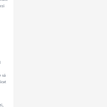
rzi
l
e să
icat
i,