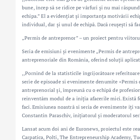
bune, încep să se ridice pe vârfuri și nu mai răspund 
echipa.” El a evidențiat și importanța motivării echip
individual, dar și unul de echipă. Dacă reușești să fac
„Permis de antreprenor” – un proiect pentru viitor
Seria de emisiuni și evenimente „Permis de antrepre
antreprenoriale din România, oferind soluții aplicat
,,Pornind de la statisticile îngrijorătoare referitoa
serie de episoade si evenimente denumite «Permis d
antreprenorial şi, împreună cu o echipă de profesioni
reinventăm modul de a iniţia afacerile mici. Există 
faci. Emisiunea noastră si seria de evenimente iţi va 
Constantin Paraschiv, inițiatorul și moderatorul se
Lansat acum doi ani de Euronews, proiectul este rea
Carpatica, Polti, The Entrepreneurship Academy, T