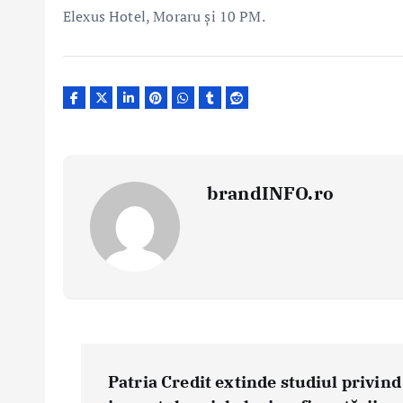
Elexus Hotel, Moraru și 10 PM.
brandINFO.ro
N
a
Patria Credit extinde studiul privind
v