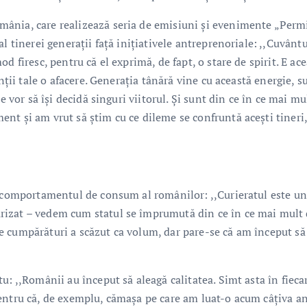
ânia, care realizează seria de emisiuni și evenimente „Perm
l tinerei generații față inițiativele antreprenoriale: ,,Cuvântu
d firesc, pentru că el exprimă, de fapt, o stare de spirit. E ac
nţii tale o afacere. Generaţia tânără vine cu această energie, s
e vor să îşi decidă singuri viitorul. Şi sunt din ce în ce mai mu
nt şi am vrut să ştim cu ce dileme se confruntă aceşti tineri,
n comportamentul de consum al românilor: ,,Curieratul este un
izat – vedem cum statul se împrumută din ce în ce mai mult 
e cumpărături a scăzut ca volum, dar pare-se că am început să
: ,,Românii au început să aleagă calitatea. Simt asta în fiecar
entru că, de exemplu, cămașa pe care am luat-o acum câțiva an