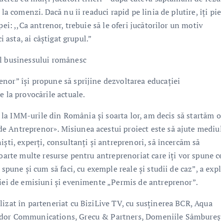
la comenzi. Dacă nu îi readuci rapid pe linia de plutire, îți pie
ei: ,,Ca antrenor, trebuie să le oferi jucătorilor un motiv
i asta, ai câștigat grupul.”
ul businessului românesc
nor” își propune să sprijine dezvoltarea educației
e la provocările actuale.
re la IMM-urile din România şi soarta lor, am decis să startăm o
e Antreprenor». Misiunea acestui proiect este să ajute mediu
şti, experţi, consultanţi şi antreprenori, să încercăm să
foarte multe resurse pentru antreprenoriat care iţi vor spune c
spune şi cum să faci, cu exemple reale şi studii de caz”, a expl
riei de emisiuni și evenimente „Permis de antreprenor”.
lizat în parteneriat cu BiziLive TV, cu susținerea BCR, Aqua
udor Communications, Grecu & Partners, Domeniile Sâmbureșt