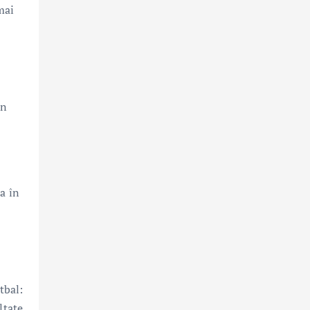
mai
un
ca în
tbal:
ltate