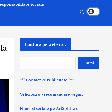
esponsabilitate sociala
Căutare pe website:
la
Caută
***
Contact & Publicitate
***
Velicios.ro - recomandare vegan
Filme si seriale pe ArtSpirit.ro