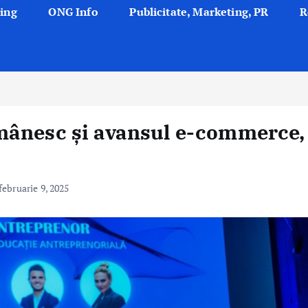
ing
ONG Info
Publicitate, Marketing, PR
R
mânesc și avansul e-commerce, 
februarie 9, 2025