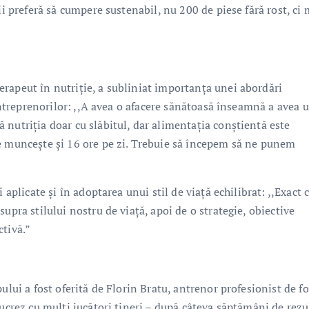
ii preferă să cumpere sustenabil, nu 200 de piese fără rost, ci 
rapeut în nutriție, a subliniat importanța unei abordări
 antreprenorilor: ,,A avea o afacere sănătoasă înseamnă a avea 
nutriția doar cu slăbitul, dar alimentația conștientă este
e muncește și 16 ore pe zi. Trebuie să începem să ne punem
 aplicate și în adoptarea unui stil de viață echilibrat: ,,Exact 
upra stilului nostru de viață, apoi de o strategie, obiective
ctivă.”
ului a fost oferită de Florin Bratu, antrenor profesionist de fo
Lucrez cu mulți jucători tineri – după câteva săptămâni de rezu