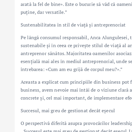
arată la fel de bine». Este o bucurie să văd că oamen
puține, dar versatile.”
Sustenabilitatea în stil de viață și antreprenoriat
Pe lângă consumul responsabil, Anca Alungulesei, te
sustenabile și în ceea ce privește stilul de viață al
antreprenor sănătos. Majoritatea oamenilor asociază 
esențială mai ales în mediul antreprenorial, unde s
întrebarea: «Cum am eu grijă de corpul meu?».”
Aceasta a explicat cum principiile din business pot fi
business, avem nevoie mai întâi de o viziune clară as
concrete și, cel mai important, de implementare efe
Succesul, mai greu de gestionat decât eșecul
O perspectivă diferită asupra provocărilor leadership
,,Succesul este mai greu de gestionat decât eșecul. 