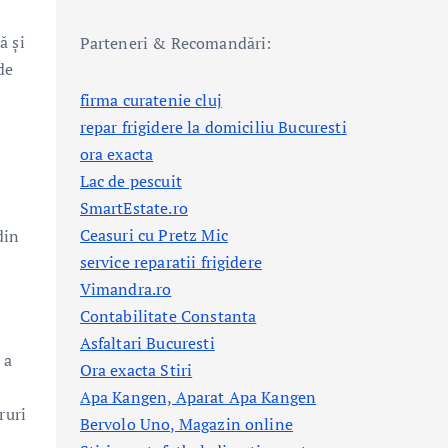
,
ă și
Parteneri & Recomandări:
de
firma curatenie cluj
repar frigidere la domiciliu Bucuresti
ora exacta
Lac de pescuit
SmartEstate.ro
Ceasuri cu Pretz Mic
din
service reparatii frigidere
Vimandra.ro
Contabilitate Constanta
Asfaltari Bucuresti
 a
Ora exacta Stiri
Apa Kangen, Aparat Apa Kangen
ruri
Bervolo Uno, Magazin online