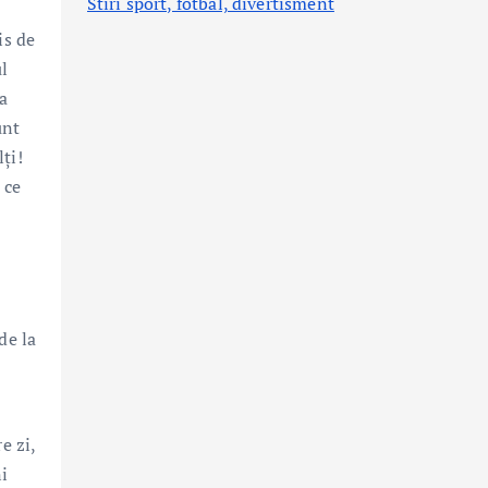
Stiri sport, fotbal,
divertisment
is de
l
ea
unt
lţi!
 ce
de la
e zi,
i