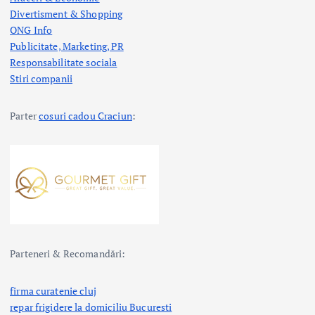
Divertisment & Shopping
ONG Info
Publicitate, Marketing, PR
Responsabilitate sociala
Stiri companii
Parter
cosuri cadou Craciun
:
Parteneri & Recomandări:
firma curatenie cluj
repar frigidere la domiciliu Bucuresti