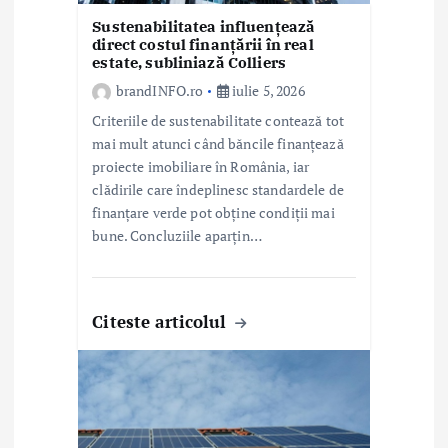
c
Sustenabilitatea influențează
o
direct costul finanțării în real
estate, subliniază Colliers
l
brandINFO.ro
iulie 5, 2026
e
Criteriile de sustenabilitate contează tot
mai mult atunci când băncile finanțează
proiecte imobiliare în România, iar
clădirile care îndeplinesc standardele de
finanțare verde pot obține condiții mai
bune. Concluziile aparțin…
Citeste articolul