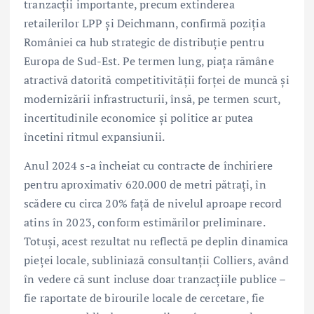
tranzacții importante, precum extinderea
retailerilor LPP și Deichmann, confirmă poziția
României ca hub strategic de distribuție pentru
Europa de Sud-Est. Pe termen lung, piața rămâne
atractivă datorită competitivității forței de muncă și
modernizării infrastructurii, însă, pe termen scurt,
incertitudinile economice și politice ar putea
încetini ritmul expansiunii.
Anul 2024 s-a încheiat cu contracte de închiriere
pentru aproximativ 620.000 de metri pătrați, în
scădere cu circa 20% față de nivelul aproape record
atins în 2023, conform estimărilor preliminare.
Totuși, acest rezultat nu reflectă pe deplin dinamica
pieței locale, subliniază consultanții Colliers, având
în vedere că sunt incluse doar tranzacțiile publice –
fie raportate de birourile locale de cercetare, fie