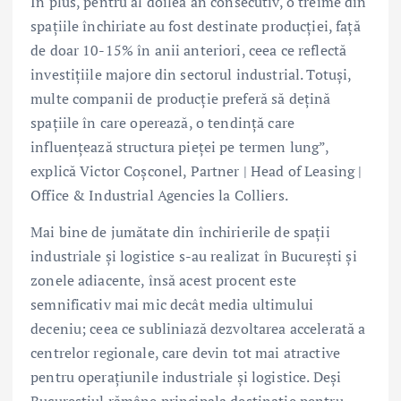
În plus, pentru al doilea an consecutiv, o treime din
spațiile închiriate au fost destinate producției, față
de doar 10-15% în anii anteriori, ceea ce reflectă
investițiile majore din sectorul industrial. Totuși,
multe companii de producție preferă să dețină
spațiile în care operează, o tendință care
influențează structura pieței pe termen lung”,
explică Victor Coșconel, Partner | Head of Leasing |
Office & Industrial Agencies la Colliers.
Mai bine de jumătate din închirierile de spații
industriale și logistice s-au realizat în București și
zonele adiacente, însă acest procent este
semnificativ mai mic decât media ultimului
deceniu; ceea ce subliniază dezvoltarea accelerată a
centrelor regionale, care devin tot mai atractive
pentru operațiunile industriale și logistice. Deși
Bucureștiul rămâne principala destinație pentru