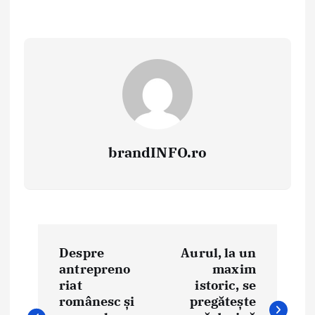
brandINFO.ro
N
Despre
Aurul, la un
a
antrepreno
maxim
riat
istoric, se
v
românesc și
pregătește