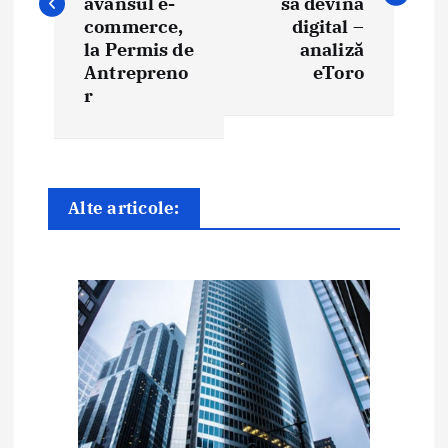
i
avansul e-
să devină
commerce,
digital –
g
la Permis de
analiză
Antrepreno
eToro
a
r
r
e
î
Alte articole:
n
a
r
t
i