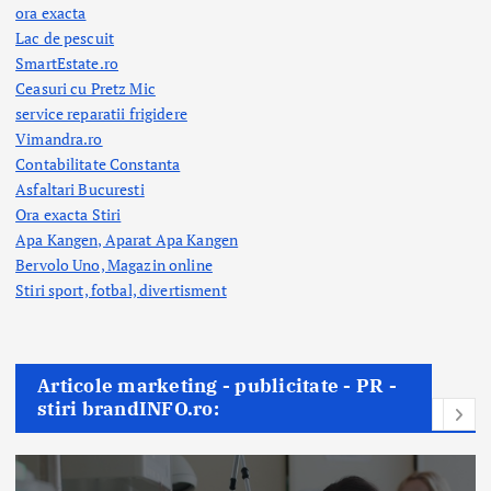
ora exacta
Lac de pescuit
SmartEstate.ro
Ceasuri cu Pretz Mic
service reparatii frigidere
Vimandra.ro
Contabilitate Constanta
Asfaltari Bucuresti
Ora exacta Stiri
Apa Kangen, Aparat Apa Kangen
Bervolo Uno, Magazin online
Stiri sport, fotbal,
divertisment
Articole marketing - publicitate - PR -
stiri brandINFO.ro: