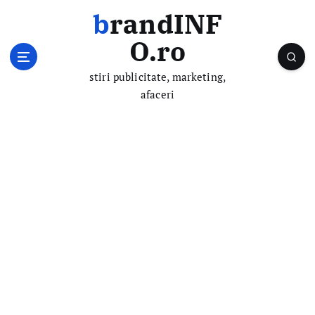
S
brandINF
k
i
O.ro
p
t
stiri publicitate, marketing,
o
afaceri
c
o
n
t
e
n
t