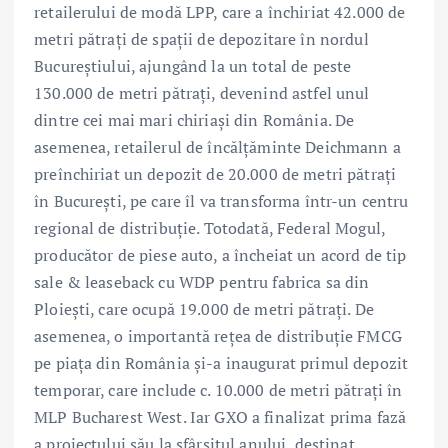
retailerului de modă LPP, care a închiriat 42.000 de
metri pătrați de spații de depozitare în nordul
Bucureștiului, ajungând la un total de peste
130.000 de metri pătrați, devenind astfel unul
dintre cei mai mari chiriași din România. De
asemenea, retailerul de încălțăminte Deichmann a
preînchiriat un depozit de 20.000 de metri pătrați
în București, pe care îl va transforma într-un centru
regional de distribuție. Totodată, Federal Mogul,
producător de piese auto, a încheiat un acord de tip
sale & leaseback cu WDP pentru fabrica sa din
Ploiești, care ocupă 19.000 de metri pătrați. De
asemenea, o importantă rețea de distribuție FMCG
pe piața din România și-a inaugurat primul depozit
temporar, care include c. 10.000 de metri pătrați în
MLP Bucharest West. Iar GXO a finalizat prima fază
a proiectului său la sfârșitul anului, destinat