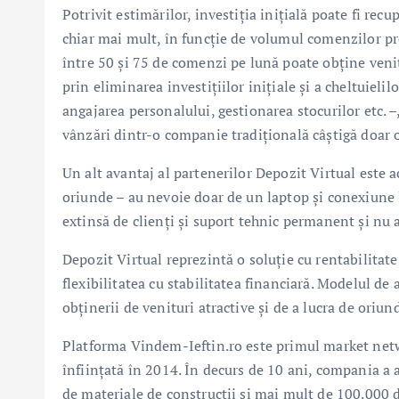
Potrivit estimărilor, investiția inițială poate fi rec
chiar mai mult, în funcție de volumul comenzilor pr
între 50 și 75 de comenzi pe lună poate obține venit
prin eliminarea investițiilor inițiale și a cheltuieli
angajarea personalului, gestionarea stocurilor etc. –
vânzări dintr-o companie tradițională câștigă doar 
Un alt avantaj al partenerilor Depozit Virtual este ac
oriunde – au nevoie doar de un laptop și conexiune la
extinsă de clienți și suport tehnic permanent și nu 
Depozit Virtual reprezintă o soluție cu rentabilitat
flexibilitatea cu stabilitatea financiară. Modelul de
obținerii de venituri atractive și de a lucra de oriun
Platforma Vindem-Ieftin.ro este primul market net
înființată în 2014. În decurs de 10 ani, compania a
de materiale de construcții și mai mult de 100.000 