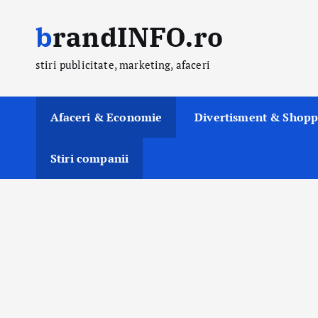
S
brandINFO.ro
k
i
stiri publicitate, marketing, afaceri
p
t
o
Afaceri & Economie
Divertisment & Shopp
c
o
Stiri companii
n
t
e
n
t