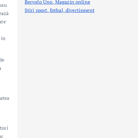
Bervolo Uno, Magazin online
 sau
Stiri sport, fotbal,
divertisment
ează
ate
 în
 de
a
tatea
tori
or