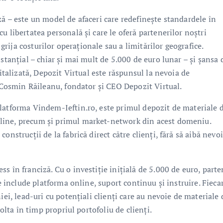
ă – este un model de afaceri care redefinește standardele în
u libertatea personală și care le oferă partenerilor noștri
 grija costurilor operaționale sau a limitărilor geografice.
stanțial – chiar și mai mult de 5.000 de euro lunar – și șansa 
gitalizată, Depozit Virtual este răspunsul la nevoia de
t Cosmin Răileanu, fondator și CEO Depozit Virtual.
latforma Vindem-Ieftin.ro, este primul depozit de materiale 
line, precum și primul market-network din acest domeniu.
onstrucții de la fabrică direct către clienți, fără să aibă nevo
s în franciză. Cu o investiție inițială de 5.000 de euro, parte
re include platforma online, suport continuu și instruire. Fieca
iei, lead-uri cu potențiali clienți care au nevoie de materiale 
volta în timp propriul portofoliu de clienți.