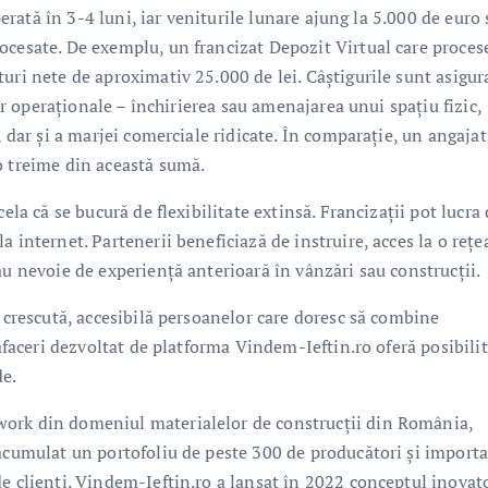
uperată în 3-4 luni, iar veniturile lunare ajung la 5.000 de euro
ocesate. De exemplu, un francizat Depozit Virtual care proces
uri nete de aproximativ 25.000 de lei. Câștigurile sunt asigur
lor operaționale – închirierea sau amenajarea unui spațiu fizic,
, dar și a marjei comerciale ridicate. În comparație, un angajat
o treime din această sumă.
ela că se bucură de flexibilitate extinsă. Francizații pot lucra
 internet. Partenerii beneficiază de instruire, acces la o rețe
au nevoie de experiență anterioară în vânzări sau construcții.
e crescută, accesibilă persoanelor care doresc să combine
 afaceri dezvoltat de platforma Vindem-Ieftin.ro oferă posibili
de.
work din domeniul materialelor de construcții din România,
 acumulat un portofoliu de peste 300 de producători și importa
de clienți. Vindem-Ieftin.ro a lansat în 2022 conceptul inovat