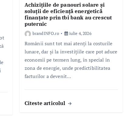
Achizițiile de panouri solare și
soluții de eficiență energetică
finanțate prin tbi bank au crescut
puternic
brandINFO.ro
iulie 4, 2026
ot
Românii sunt tot mai atenți la costurile
ză
lunare, dar și la investițiile care pot aduce
economii pe termen lung, în special în
de
zona de energie, unde predictibilitatea
i
facturilor a devenit…
Citeste articolul