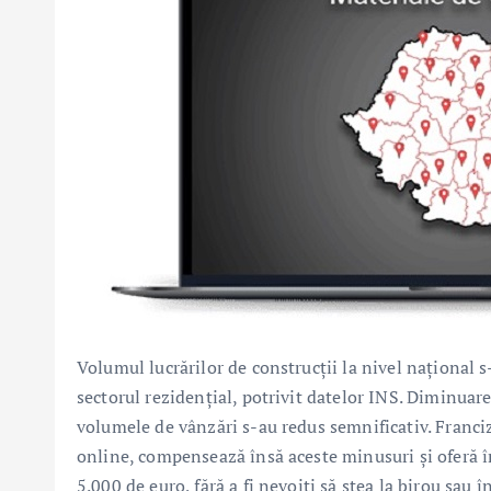
Volumul lucrărilor de construcții la nivel național s
sectorul rezidențial, potrivit datelor INS. Diminuare
volumele de vânzări s-au redus semnificativ. Franci
online, compensează însă aceste minusuri și oferă î
5.000 de euro, fără a fi nevoiți să stea la birou sau în