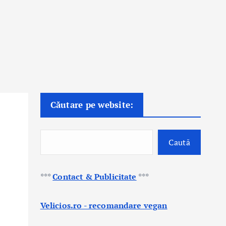
Căutare pe website:
Caută
***
Contact & Publicitate
***
Velicios.ro - recomandare vegan