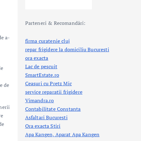
Parteneri & Recomandări:
de a-
firma curatenie cluj
repar frigidere la domiciliu Bucuresti
ora exacta
Lac de pescuit
de
SmartEstate.ro
Ceasuri cu Pretz Mic
ie de
service reparatii frigidere
Vimandra.ro
nerii
Contabilitate Constanta
re
Asfaltari Bucuresti
de
Ora exacta Stiri
Apa Kangen, Aparat Apa Kangen