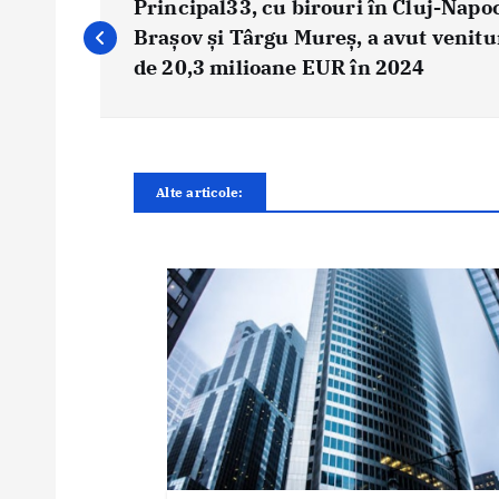
a
Principal33, cu birouri în Cluj-Napo
v
Brașov și Târgu Mureș, a avut venitu
i
de 20,3 milioane EUR în 2024
g
a
r
e
Alte articole:
î
n
a
r
t
i
c
o
l
e