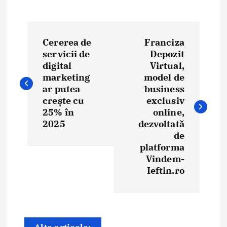
N
Cererea de
Franciza
a
servicii de
Depozit
digital
Virtual,
v
marketing
model de
i
ar putea
business
crește cu
exclusiv
g
25% în
online,
2025
dezvoltată
a
de
platforma
r
Vindem-
e
Ieftin.ro
î
n