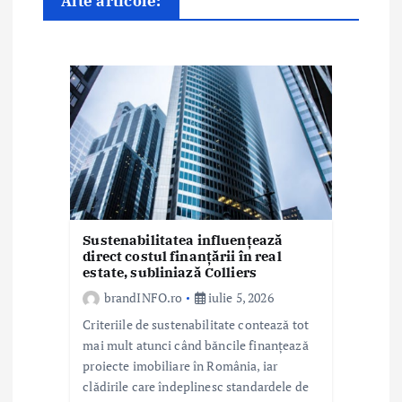
Alte articole:
a
r
t
i
c
o
l
Sustenabilitatea influențează
e
direct costul finanțării în real
estate, subliniază Colliers
brandINFO.ro
iulie 5, 2026
Criteriile de sustenabilitate contează tot
mai mult atunci când băncile finanțează
proiecte imobiliare în România, iar
clădirile care îndeplinesc standardele de