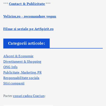
***
Contact & Publicitate
***
Velicios.ro - recomandare vegan
Filme si seriale pe ArtSpirit.ro
Categorii articole:
Afaceri & Economie
Divertisment & Shopping
ONG Info
Publicitate, Marketing, PR
Responsabilitate sociala
Stiri companii
Parter
cosuri cadou Craciun
: