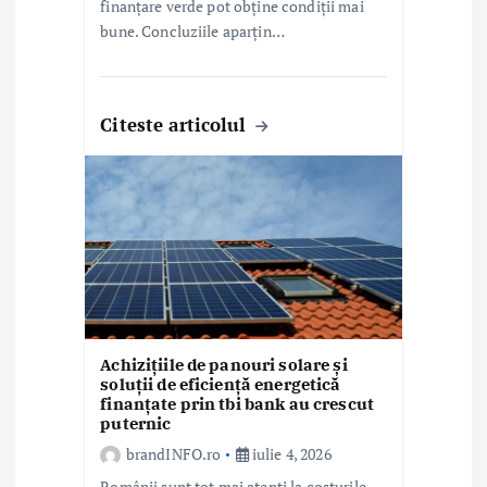
finanțare verde pot obține condiții mai
bune. Concluziile aparțin…
Citeste articolul
Achizițiile de panouri solare și
soluții de eficiență energetică
finanțate prin tbi bank au crescut
puternic
brandINFO.ro
iulie 4, 2026
Românii sunt tot mai atenți la costurile