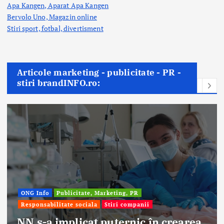
Apa Kangen, Aparat Apa Kangen
Bervolo Uno, Magazin online
Stiri sport, fotbal,
divertisment
Articole marketing - publicitate - PR -
stiri brandINFO.ro:
ONG Info
Publicitate, Marketing, PR
Responsabilitate sociala
Stiri companii
NN s-a implicat puternic în crearea