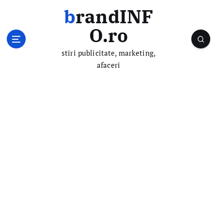
S
brandINF
k
i
O.ro
p
t
stiri publicitate, marketing,
o
afaceri
c
o
n
t
e
n
t