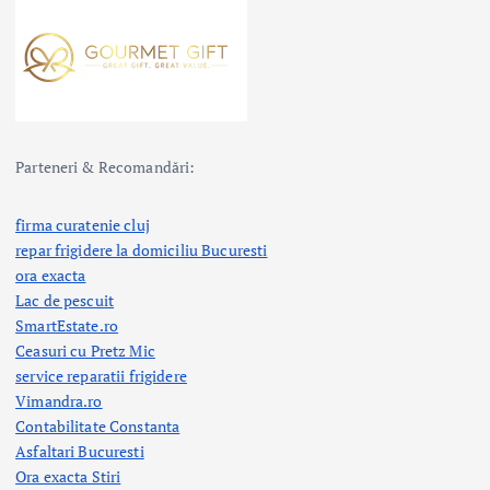
Parteneri & Recomandări:
firma curatenie cluj
repar frigidere la domiciliu Bucuresti
ora exacta
Lac de pescuit
SmartEstate.ro
Ceasuri cu Pretz Mic
service reparatii frigidere
Vimandra.ro
Contabilitate Constanta
Asfaltari Bucuresti
Ora exacta Stiri