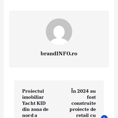
brandINFO.ro
N
Proiectul
În 2024 au
a
imobiliar
fost
Yacht KID
construite
v
din zona de
proiecte de
i
nord a
retail cu