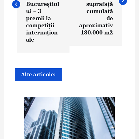
Bucureștiul
suprafață
g
ui – 3
cumulată
premii la
de
a
competiții
aproximativ
internațion
180.000 m2
r
ale
e
î
n
Alte articole:
a
r
t
i
c