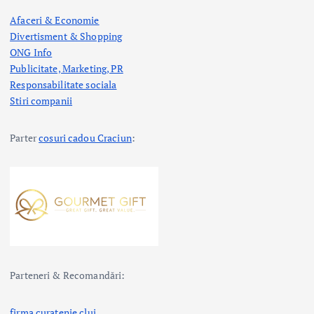
Afaceri & Economie
Divertisment & Shopping
ONG Info
Publicitate, Marketing, PR
Responsabilitate sociala
Stiri companii
Parter
cosuri cadou Craciun
:
Parteneri & Recomandări:
firma curatenie cluj