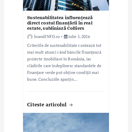
o
l
Sustenabilitatea influențează
direct costul finanțării în real
estate, subliniază Colliers
e
brandINFO.ro
iulie 5, 2026
Criteriile de sustenabilitate contează tot
mai mult atunci când băncile finanțează
proiecte imobiliare în România, iar
clădirile care îndeplinesc standardele de
finanțare verde pot obține condiții mai
bune. Concluziile aparțin…
Citeste articolul