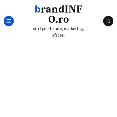
S
brandINF
k
i
O.ro
p
t
stiri publicitate, marketing,
o
afaceri
c
o
n
t
e
n
t