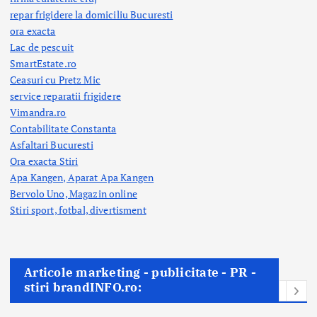
repar frigidere la domiciliu Bucuresti
ora exacta
Lac de pescuit
SmartEstate.ro
Ceasuri cu Pretz Mic
service reparatii frigidere
Vimandra.ro
Contabilitate Constanta
Asfaltari Bucuresti
Ora exacta Stiri
Apa Kangen, Aparat Apa Kangen
Bervolo Uno, Magazin online
Stiri sport, fotbal,
divertisment
Articole marketing - publicitate - PR -
stiri brandINFO.ro: