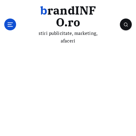
S
brandINF
k
i
O.ro
p
t
stiri publicitate, marketing,
o
afaceri
c
o
n
t
e
n
t