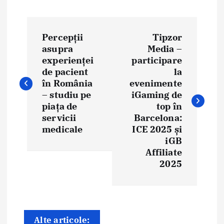
N
Percepții
Tipzor
a
asupra
Media –
experienței
participare
v
de pacient
la
i
în România
evenimente
– studiu pe
iGaming de
g
piața de
top în
servicii
Barcelona:
a
medicale
ICE 2025 și
iGB
r
Affiliate
e
2025
î
n
Alte articole: