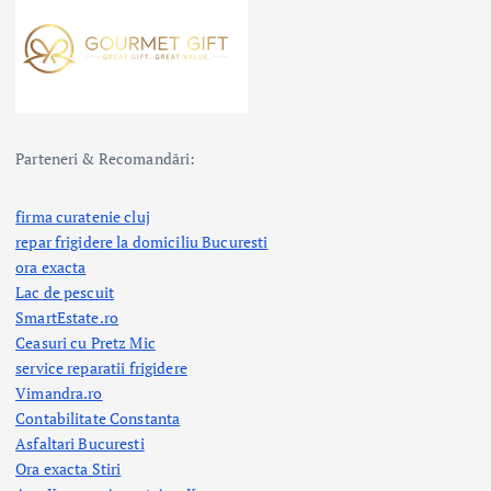
Parteneri & Recomandări:
firma curatenie cluj
repar frigidere la domiciliu Bucuresti
ora exacta
Lac de pescuit
SmartEstate.ro
Ceasuri cu Pretz Mic
service reparatii frigidere
Vimandra.ro
Contabilitate Constanta
Asfaltari Bucuresti
Ora exacta Stiri