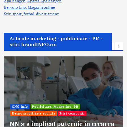
Apa Kangen, Aparat Apa Kangen
Bervolo Uno, Magazin online
Stiri sport, fotbal,
divertisment
Articole marketing - publicitate - PR -
stiri brandINFO.ro:
ting, PR
iri companii
Afaceri & Economie
Publici
Stiri companii
ternic în crearea