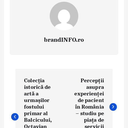
brandINFO.ro
N
Colecția
Percepții
a
istorică de
asupra
artă a
experienței
v
urmașilor
de pacient
i
fostului
în România
primar al
– studiu pe
g
Balcicului,
piața de
Octavian
servicii