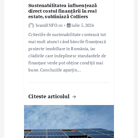
l
Sustenabilitatea influențează
e
direct costul finanțării în real
estate, subliniază Colliers
brandINFO.ro
iulie 5, 2026
Criteriile de sustenabilitate contează tot
mai mult atunci când băncile finanțează
proiecte imobiliare în România, iar
clădirile care îndeplinesc standardele de
finanțare verde pot obține condiții mai
bune. Concluziile aparțin…
Citeste articolul