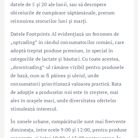
datele de 5 și 20 ale lunii, sau să descopere
obiceiurile de cumpărare săptămânale, precum
reînnoirea stocurilor luni și marți.
Datele Footprints AI evidențiază un fenomen de
„uptrading” în rândul consumatorilor români, care
adoptă treptat produse premium, în special în
categoriile de lactate și băuturi. Cu toate acestea,
„downtrading”-ul rămâne vizibil pentru produsele
de bază, cum ar fi pâinea și uleiul, unde
consumatorii prioritizează valoarea practică. Rata
de adopție a produselor noi este în creștere, mai
ales în orașele mari, unde diversitatea ofertelor
stimulează interesul.
În zonele urbane, cumpărăturile sunt mai frecvente
dimineața, între orele 9:00 și 12:00, pentru produse
proaspete, și între 10:00 și 13:00 pentru carne. În