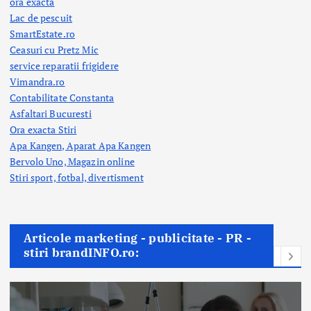
ora exacta
Lac de pescuit
SmartEstate.ro
Ceasuri cu Pretz Mic
service reparatii frigidere
Vimandra.ro
Contabilitate Constanta
Asfaltari Bucuresti
Ora exacta Stiri
Apa Kangen, Aparat Apa Kangen
Bervolo Uno, Magazin online
Stiri sport, fotbal,
divertisment
Articole marketing - publicitate - PR -
stiri brandINFO.ro: