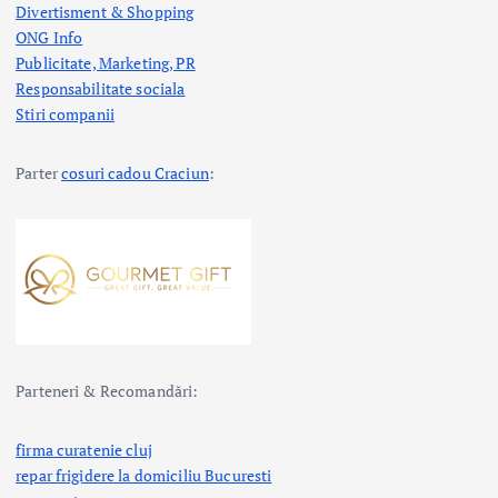
Divertisment & Shopping
ONG Info
Publicitate, Marketing, PR
Responsabilitate sociala
Stiri companii
Parter
cosuri cadou Craciun
:
Parteneri & Recomandări:
firma curatenie cluj
repar frigidere la domiciliu Bucuresti