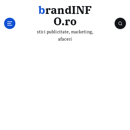
S
brandINF
k
i
O.ro
p
t
stiri publicitate, marketing,
o
afaceri
c
o
n
t
e
n
t