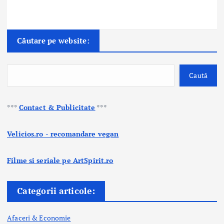
Căutare pe website:
Caută
***
Contact & Publicitate
***
Velicios.ro - recomandare vegan
Filme si seriale pe ArtSpirit.ro
Categorii articole:
Afaceri & Economie