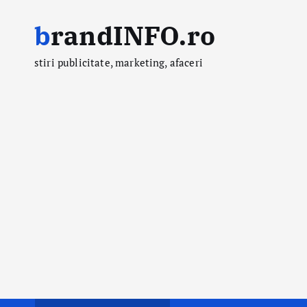
S
brandINFO.ro
k
i
stiri publicitate, marketing, afaceri
p
t
o
c
o
n
t
e
n
t