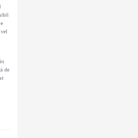
l
nibil
pe
ivel
in
ță de
at