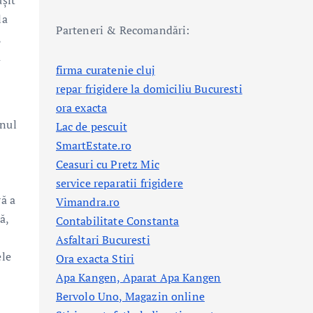
șit
la
Parteneri & Recomandări:
,
ă
firma curatenie cluj
repar frigidere la domiciliu Bucuresti
ora exacta
gnul
Lac de pescuit
SmartEstate.ro
Ceasuri cu Pretz Mic
service reparatii frigidere
ră a
Vimandra.ro
ă,
Contabilitate Constanta
Asfaltari Bucuresti
ele
Ora exacta Stiri
Apa Kangen, Aparat Apa Kangen
Bervolo Uno, Magazin online