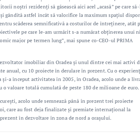
torii noștri rezidenți să găsească aici acel „acasă” pe care să-
 și gândită astfel încât să valorifice la maximum spațiul dispo
entru scăderea semnificativă a costurilor de întreținere, atât 
 obiectivele pe care le-am urmărit s-a numărat obținerea unui n
economic major pe termen lung”, mai spune co-CEO-ul PRIMA
tator imobiliar din Oradea și unul dintre cei mai activi d
e anual, cu 10 proiecte în derulare în prezent. Cu o experien
 și-a început activitatea în 2005, în Oradea, acolo unde a livr
 o valoare totală cumulată de peste 180 de milioane de euro.
curești, acolo unde semnează până în prezent trei proiecte
 care au fost deja finalizate și premiate internațional la
prezent în dezvoltare în zona de nord a orașului.