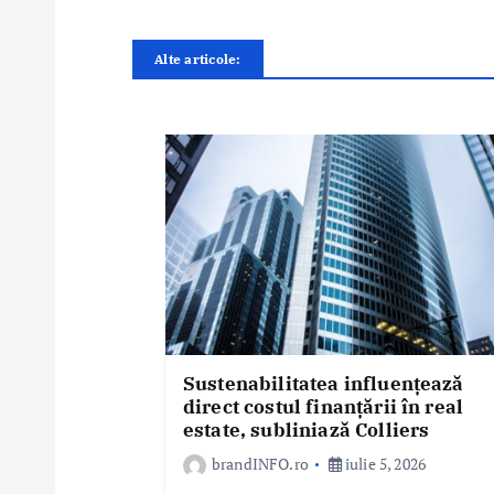
r
e
Alte articole:
î
n
a
r
t
i
c
o
l
e
Sustenabilitatea influențează
direct costul finanțării în real
estate, subliniază Colliers
brandINFO.ro
iulie 5, 2026