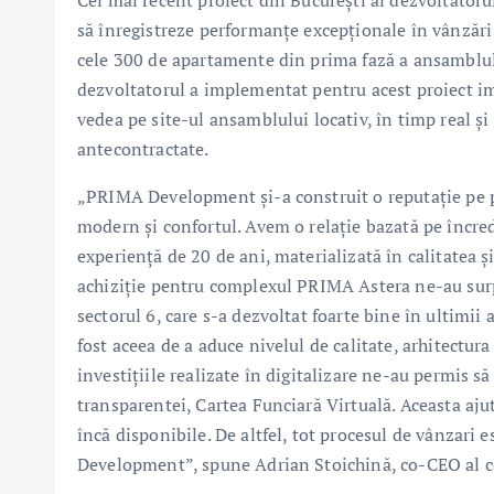
Cel mai recent proiect din București al dezvoltato
să înregistreze performanțe excepționale în vânzări:
cele 300 de apartamente din prima fază a ansamblului
dezvoltatorul a implementat pentru acest proiect imo
vedea pe site-ul ansamblului locativ, în timp real și
antecontractate.
„PRIMA Development și-a construit o reputație pe pia
modern și confortul. Avem o relație bazată pe încrede
experiență de 20 de ani, materializată în calitatea și
achiziție pentru complexul PRIMA Astera ne-au surpr
sectorul 6, care s-a dezvoltat foarte bine în ultimii
fost aceea de a aduce nivelul de calitate, arhitectura
investițiile realizate în digitalizare ne-au permis 
transparentei, Cartea Funciară Virtuală. Aceasta aju
încă disponibile. De altfel, tot procesul de vânzari
Development”, spune Adrian Stoichină, co-CEO al 