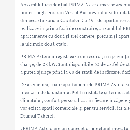
Ansamblul rezidențial PRIMA Astera marchează mai 
proiect high-end din Vestul Bucureștiului și totoda
din această zonă a Capitalei. Cu 491 de apartamente 
realizate în prima fază de construire, ansamblul PR
apartamente cu două și trei camere, precum și aparta
la ultimele două etaje.
PRIMA Astera înregistrează un record și în privința 
charge, de 22 kW. Sunt disponibile 33 de astfel de st
a putea ajunge până la 60 de stații de încărcare, dac
De asemenea, toate apartamentele PRIMA Astera sun
încălzirii de la distanță. Pot fi instalate și termos
climatului, confort personalizat în fiecare încăpere 
vor exista spații comerciale și pentru servicii, iar a
Drumul Taberei.
„PRIMA Astera are un concept arhitectural inovator,