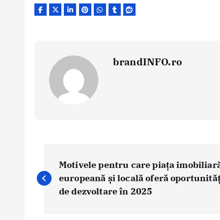
brandINFO.ro
N
a
Motivele pentru care piața imobiliar
v
europeană și locală oferă oportunităț
i
de dezvoltare în 2025
g
a