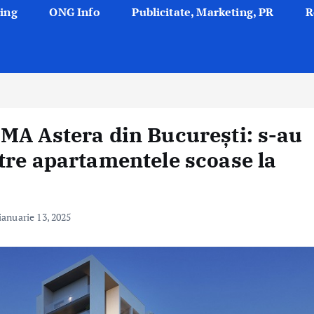
ing
ONG Info
Publicitate, Marketing, PR
R
MA Astera din București: s-au
tre apartamentele scoase la
ianuarie 13, 2025