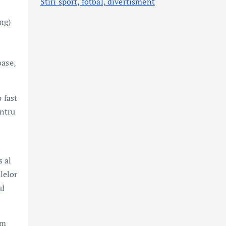
Stiri sport, fotbal,
divertisment
ng)
oase,
 fast
entru
l
s al
lelor
ul
am