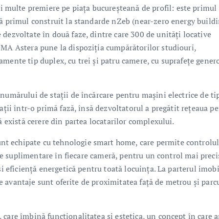
multe premiere pe piața bucureșteană de profil: este primul
tă primul construit la standarde nZeb (near-zero energy buildi
dezvoltate în două faze, dintre care 300 de unități locative
IMA Astera pune la dispoziția cumpărătorilor studiouri,
mente tip duplex, cu trei și patru camere, cu suprafețe gener
numărului de stații de încărcare pentru mașini electrice de tip
ații într-o primă fază, însă dezvoltatorul a pregătit rețeaua p
ă există cerere din partea locatarilor complexului.
t echipate cu tehnologie smart home, care permite controlu
tate suplimentare în fiecare cameră, pentru un control mai preci
și eficiență energetică pentru toată locuința. La parterul imobi
lte avantaje sunt oferite de proximitatea față de metrou și parc
 care îmbină funcționalitatea și estetica, un concept în care 