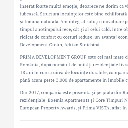
inserat foarte multă emoție, deoarece ne dorim ca vii
iubească. Structura locuințelor este bine echilibrată
și lumina naturală. Am integrat soluții inovatoare p
timpul anotimpului rece, cât și al celui cald. Între
ridicat de confort cu costuri reduse, un avantaj 
Development Group, Adrian Stoichină.
PRIMA DEVELOPMENT GROUP este cel mai mare dezvol
România, după numărul de unități rezidențiale livrat
18 ani în construirea de locuințe durabile, compania
până acum peste 3.000 de apartamente în imobile cu
Din 2017, compania este prezentă și pe piața din Bu
rezidențiale: Boemia Apartments și Core Timpuri Noi,
European Property Awards, și Prima VISTA, aflat în 