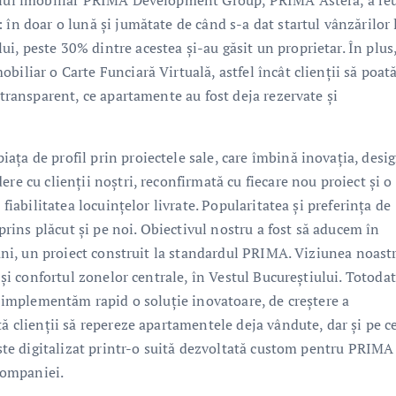
rului imobiliar PRIMA Development Group, PRIMA Astera, a reu
 în doar o lună și jumătate de când s-a dat startul vânzărilor 
, peste 30% dintre acestea și-au găsit un proprietar. În plus
biliar o Carte Funciară Virtuală, astfel încât clienții să poat
 transparent, ce apartamente au fost deja rezervate și
ța de profil prin proiectele sale, care îmbină inovația, desi
re cu clienții noștri, reconfirmată cu fiecare nou proiect și o
 fiabilitatea locuințelor livrate. Popularitatea și preferința de
ins plăcut și pe noi. Obiectivul nostru a fost să aducem în
 ani, un proiect construit la standardul PRIMA. Viziunea noast
 și confortul zonelor centrale, în Vestul Bucureștiului. Totodat
să implementăm rapid o soluție inovatoare, de creștere a
tă clienții să repereze apartamentele deja vândute, dar și pe c
 este digitalizat printr-o suită dezvoltată custom pentru PRIMA
companiei.