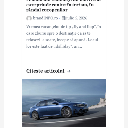
e
care prinde contur în turism, în
rândul europenilor
brandINFO.ro
iulie 5, 2026
Vremea vacanțelor de tip „fly and flop”, în
care zburai spre o destinație ca să te
relaxezi la soare, începe să apună . Locul
lor este luat de „skilliday”, un…
Citeste articolul