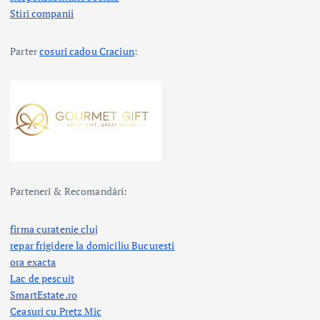
Stiri companii
Parter
cosuri cadou Craciun
:
Parteneri & Recomandări:
firma curatenie cluj
repar frigidere la domiciliu Bucuresti
ora exacta
Lac de pescuit
SmartEstate.ro
Ceasuri cu Pretz Mic