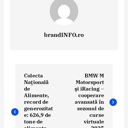
brandINFO.ro
N
Colecta
BMW M
a
Națională
Motorsport
de
şi iRacing –
v
Alimente,
cooperare
i
record de
avansată în
generozitat
sezonul de
g
e: 626,9 de
curse
tone de
virtuale
a