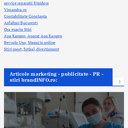
service reparatii frigidere
Vimandra.ro
Contabilitate Constanta
Asfaltari Bucuresti
Ora exacta Stiri
Apa Kangen, Aparat Apa Kangen
Bervolo Uno, Magazin online
Stiri sport, fotbal,
divertisment
Articole marketing - publicitate - PR -
stiri brandINFO.ro: