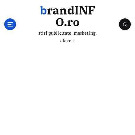
S
brandINF
k
i
O.ro
p
t
stiri publicitate, marketing,
o
afaceri
c
o
n
t
e
n
t