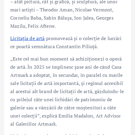
– atât pictură, cât și grafică, și sculptură, ale unor
mari artiști – Theodor Aman, Nicolae Vermont,
Corneliu Baba, Sabin Bălașa, Ion Jalea, Georges
Mazilu, Felix Aftene.
Licitația de artă
promovează și o colecție de lucrări
ce poartă semnătura Constantin Piliuță.
„Este cel mai bun moment să achiziționezi o operă
de artă. În 2025 se împlinesc șase ani de când Casa
Artmark a adoptat, în secundar, în paralel cu marile
sale licitații de artă importantă, și regimul accesibil
al acestui alt brand de licitații de artă, găzduindu-le
cu prilejul câte unei lichidări de patrimoniu de
galerie sau a vânzării de către moștenitori a câte
unei colecții”, explică Emilia Madalon, Art Advisor
al Galeriilor Artmark.