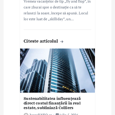
Vremea vacanțelor de tip „fly and flop”, în
care zburai spre o destinație ca să te
relaxezi la soare, începe să apună . Locul
lor este luat de „skilliday”, un…
Citeste articolul
Sustenabilitatea influențează
direct costul finanțării în real
estate, subliniază Colliers
brandINFO.ro
iulie 5, 2026