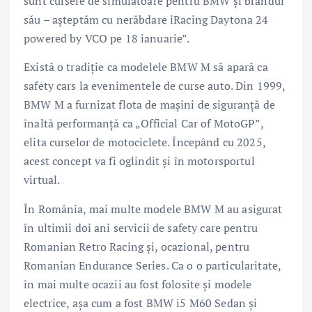
sunt cursele de simulatoare pentru BMW şi brandul
său – aşteptăm cu nerăbdare iRacing Daytona 24
powered by VCO pe 18 ianuarie”.
Există o tradiţie ca modelele BMW M să apară ca
safety cars la evenimentele de curse auto. Din 1999,
BMW M a furnizat flota de maşini de siguranţă de
înaltă performanţă ca „Official Car of MotoGP”,
elita curselor de motociclete. Începând cu 2025,
acest concept va fi oglindit şi în motorsportul
virtual.
În România, mai multe modele BMW M au asigurat
în ultimii doi ani servicii de safety care pentru
Romanian Retro Racing şi, ocazional, pentru
Romanian Endurance Series. Ca o o particularitate,
în mai multe ocazii au fost folosite şi modele
electrice, aşa cum a fost BMW i5 M60 Sedan şi