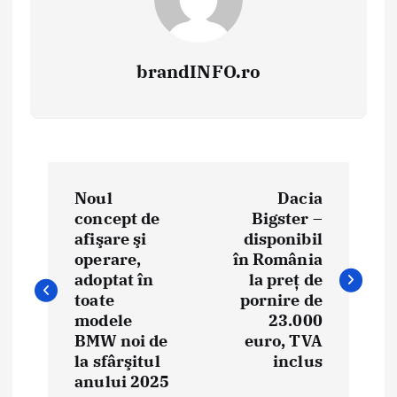
brandINFO.ro
N
Noul
Dacia
a
concept de
Bigster –
afişare şi
disponibil
v
operare,
în România
i
adoptat în
la preț de
toate
pornire de
g
modele
23.000
BMW noi de
euro, TVA
a
la sfârşitul
inclus
anului 2025
r