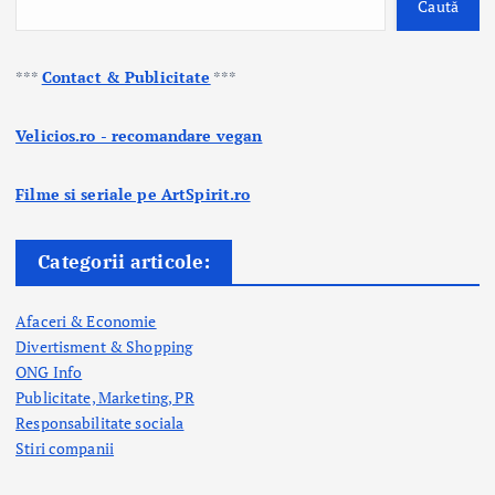
Caută
***
Contact & Publicitate
***
Velicios.ro - recomandare vegan
Filme si seriale pe ArtSpirit.ro
Categorii articole:
Afaceri & Economie
Divertisment & Shopping
ONG Info
Publicitate, Marketing, PR
Responsabilitate sociala
Stiri companii