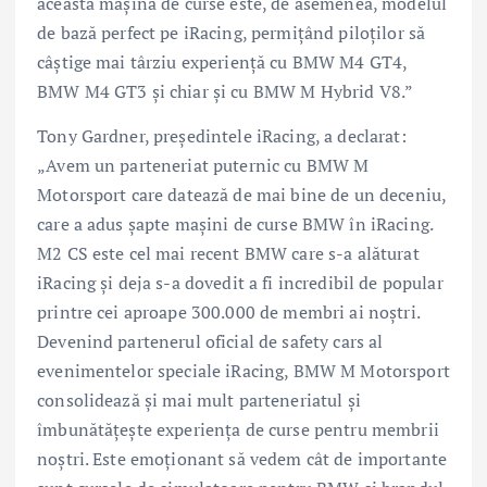
această maşină de curse este, de asemenea, modelul
de bază perfect pe iRacing, permiţând piloţilor să
câştige mai târziu experienţă cu BMW M4 GT4,
BMW M4 GT3 şi chiar şi cu BMW M Hybrid V8.”
Tony Gardner, preşedintele iRacing, a declarat:
„Avem un parteneriat puternic cu BMW M
Motorsport care datează de mai bine de un deceniu,
care a adus şapte maşini de curse BMW în iRacing.
M2 CS este cel mai recent BMW care s-a alăturat
iRacing şi deja s-a dovedit a fi incredibil de popular
printre cei aproape 300.000 de membri ai noştri.
Devenind partenerul oficial de safety cars al
evenimentelor speciale iRacing, BMW M Motorsport
consolidează şi mai mult parteneriatul şi
îmbunătăţeşte experienţa de curse pentru membrii
noştri. Este emoţionant să vedem cât de importante