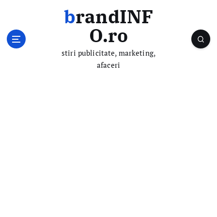
S
brandINF
k
i
O.ro
p
t
stiri publicitate, marketing,
o
afaceri
c
o
n
t
e
n
t