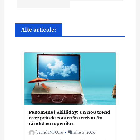
e
î
Alte articole:
n
a
r
t
i
c
o
Fenomenul Skilliday: un nou trend
care prinde contur în turism, în
l
rândul europenilor
e
brandINFO.ro
iulie 5, 2026