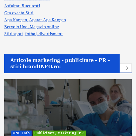
Asfaltari Bucuresti
Ora exacta Stiri
Apa Kangen, Aparat Apa Kangen
Bervolo Uno, Magazin online
Stiri sport, fotbal,
divertisment
Articole marketing - publicitate - PR -
stiri brandINFO.ro:
ONG Info
Publicitate, Marketing, PR