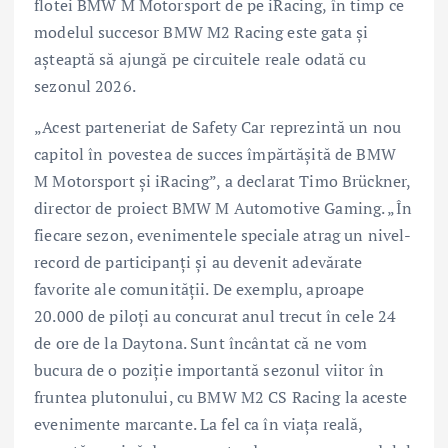
flotei BMW M Motorsport de pe iRacing, în timp ce
modelul succesor BMW M2 Racing este gata şi
aşteaptă să ajungă pe circuitele reale odată cu
sezonul 2026.
„Acest parteneriat de Safety Car reprezintă un nou
capitol în povestea de succes împărtăşită de BMW
M Motorsport şi iRacing”, a declarat Timo Brückner,
director de proiect BMW M Automotive Gaming. „În
fiecare sezon, evenimentele speciale atrag un nivel-
record de participanţi şi au devenit adevărate
favorite ale comunităţii. De exemplu, aproape
20.000 de piloţi au concurat anul trecut în cele 24
de ore de la Daytona. Sunt încântat că ne vom
bucura de o poziţie importantă sezonul viitor în
fruntea plutonului, cu BMW M2 CS Racing la aceste
evenimente marcante. La fel ca în viaţa reală,