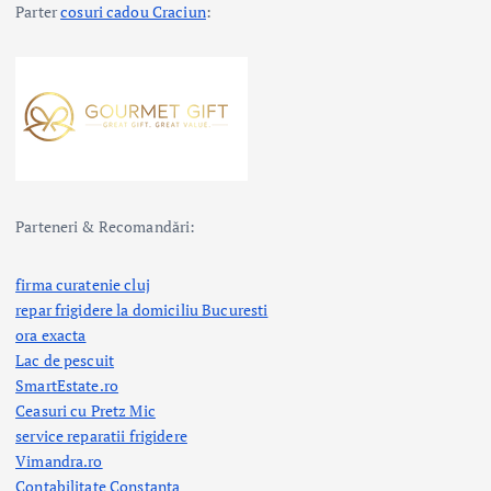
Parter
cosuri cadou Craciun
:
Parteneri & Recomandări:
firma curatenie cluj
repar frigidere la domiciliu Bucuresti
ora exacta
Lac de pescuit
SmartEstate.ro
Ceasuri cu Pretz Mic
service reparatii frigidere
Vimandra.ro
Contabilitate Constanta