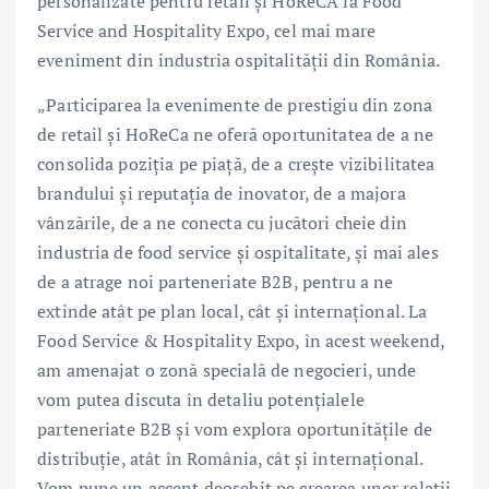
personalizate pentru retail și HoReCA la Food
Service and Hospitality Expo, cel mai mare
eveniment din industria ospitalității din România.
„Participarea la evenimente de prestigiu din zona
de retail și HoReCa ne oferă oportunitatea de a ne
consolida poziția pe piață, de a crește vizibilitatea
brandului și reputația de inovator, de a majora
vânzările, de a ne conecta cu jucători cheie din
industria de food service și ospitalitate, și mai ales
de a atrage noi parteneriate B2B, pentru a ne
extinde atât pe plan local, cât și internațional. La
Food Service & Hospitality Expo, în acest weekend,
am amenajat o zonă specială de negocieri, unde
vom putea discuta în detaliu potențialele
parteneriate B2B și vom explora oportunitățile de
distribuție, atât în România, cât și internațional.
Vom pune un accent deosebit pe crearea unor relații