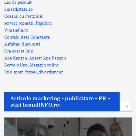
Lac de pescuit
SmartEstate.ro
Ceasuri cu Pretz Mic
service reparatii frigidere
Vimandra.ro
Contabilitate Constanta
Asfaltari Bucuresti
Ora exacta Stiri
Apa Kangen, Aparat Apa Kangen
Bervolo Uno, Magazin online
Stiri sport, fotbal,
divertisment
Articole marketing - publicitate - PR -
stiri brandINFO.ro: