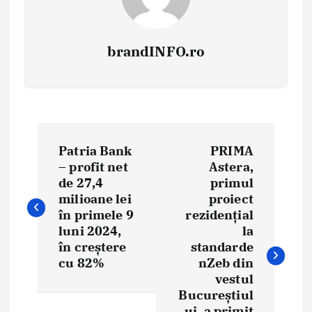
brandINFO.ro
N
Patria Bank
PRIMA
a
– profit net
Astera,
de 27,4
primul
v
milioane lei
proiect
i
în primele 9
rezidențial
luni 2024,
la
g
în creștere
standarde
cu 82%
nZeb din
a
vestul
Bucureștiul
r
ui, a primit