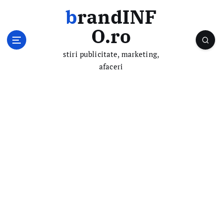
S
brandINF
k
i
O.ro
p
t
stiri publicitate, marketing,
o
afaceri
c
o
n
t
e
n
t