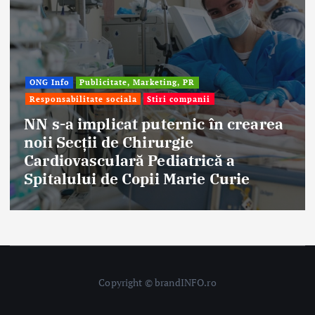
Afaceri & Economie
Publicitate, Marketing, P
Stiri companii
rearea
Eternal Beauty, fondată la Sal
aniversat 30 de ani în industr
ie
frumuseții
Copyright © brandINFO.ro