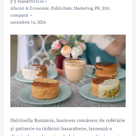
brandINFO.ro
Afaceri & Economie
,
Publicitate, Marketing, PR
,
Stiri
companii
noiembrie 16, 2024
Dulcinella România, business românesc de cofetărie
și patiserie cu rădăcini basarabene, lansează o