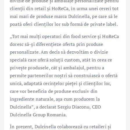
divizie de produse și ambalaje personalizate pentru
clienții din retail și HoReCa, în urma unei cereri tot
mai mari de produse marca Dulcinella, pe care să le
poată oferi clienților lor sub formă de private label.
„Tot mai mulți operatori din food service și HoReCa
doresc să-și diferențieze oferta prin produse
personalizate. Am decis să dezvoltăm o divizie
specială care oferă soluții custom, atât în ceea ce
privește produsele, cât și ambalajul, pentru a
permite partenerilor noștri să construiască o ofertă
unică, adaptată cerințelor pieței și clienților lor,
care vor beneficia de produse exclusiv din
ingrediente naturale, așa cum producem la
Dulcinella”, a declarat Sergiu Diaconu, CEO
Dulcinella Group Romania.
În prezent, Dulcinella colaborează cu retaileri și