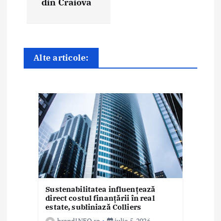
din Craiova
î
n
a
Alte articole:
r
t
i
c
o
l
e
Sustenabilitatea influențează
direct costul finanțării în real
estate, subliniază Colliers
brandINFO.ro
iulie 5, 2026