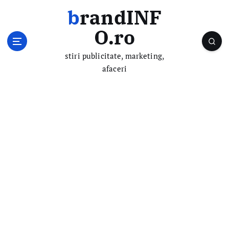
S
brandINF
k
i
O.ro
p
t
stiri publicitate, marketing,
o
afaceri
c
o
n
t
e
n
t