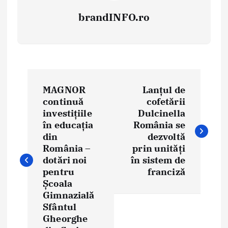
brandINFO.ro
N
MAGNOR
Lanțul de
a
continuă
cofetării
investițiile
Dulcinella
v
în educația
România se
i
din
dezvoltă
România –
prin unități
g
dotări noi
în sistem de
pentru
franciză
a
Școala
Gimnazială
r
Sfântul
e
Gheorghe