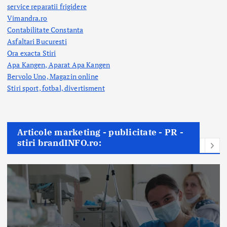
service reparatii frigidere
Vimandra.ro
Contabilitate Constanta
Asfaltari Bucuresti
Ora exacta Stiri
Apa Kangen, Aparat Apa Kangen
Bervolo Uno, Magazin online
Stiri sport, fotbal,
divertisment
Articole marketing - publicitate - PR -
stiri brandINFO.ro: