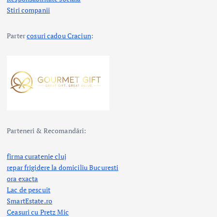
Stiri companii
Parter
cosuri cadou Craciun
:
Parteneri & Recomandări:
firma curatenie cluj
repar frigidere la domiciliu Bucuresti
ora exacta
Lac de pescuit
SmartEstate.ro
Ceasuri cu Pretz Mic